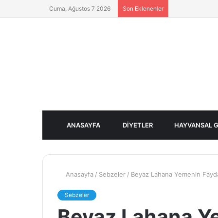
Cuma, Ağustos 7 2026
Son Eklenenler
ANASAYFA
DIYETLER
HAYVANSAL G
Anasayfa
/
Sebzeler
/
Beyaz Lahana Yemenin Faydala
Sebzeler
Beyaz Lahana Ye