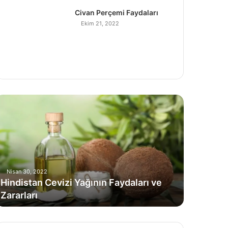
Civan Perçemi Faydaları
Ekim 21, 2022
H
Nisan 30, 2022
Hindistan Cevizi Yağının Faydaları ve
Zararları
C