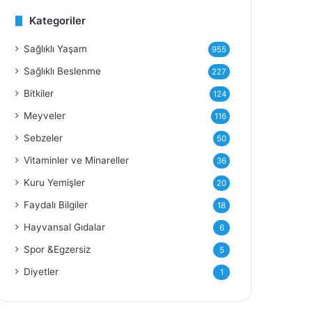
Kategoriler
Y
Sağlıklı Yaşam
955
Sağlıklı Beslenme
227
Bitkiler
124
Meyveler
116
Sebzeler
50
Vitaminler ve Minareller
36
Kuru Yemişler
20
Faydalı Bilgiler
18
Hayvansal Gıdalar
6
Spor &Egzersiz
5
Diyetler
1