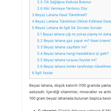
2.5
Cilt Sağlığına Katkıda Bulunur
2.6
Kilo Vermeye Yardımcı Olur
3
Beyaz Lahana Nasıl Tüketilmeli?
4
Beyaz Lahana Tüketirken Dikkat Edilmesi Gere
5
Beyaz Lahana ile İlgili Sık Sorulan Sorular
5.1
Beyaz lahana çiğ mi yoksa pişmiş mi daha
5.2
Beyaz lahana gaz yapar mı? Nasıl önlenir
5.3
Beyaz lahana zayıflatır mı?
5.4
Beyaz lahana hangi hastalıklara iyi gelir?
5.5
Beyaz lahana turşusu faydalı mı?
5.6
Beyaz lahana kimler tarafından tüketilme
6
İlgili Yazılar
Beyaz lahana, düşük kalorili (100 gramda yakla
sebzedir. İçerdiği vitaminler, mineraller ve anti
100 gram beyaz lahanada bulunan başlıca besin
C vitamini:
Günlük ihtiyacın yaklaşık %36’sı