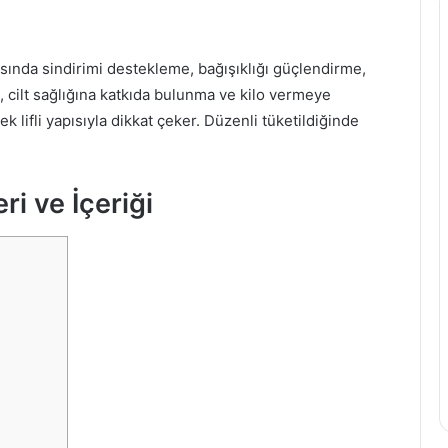
i
z
i
ında sindirimi destekleme, bağışıklığı güçlendirme,
a
e, cilt sağlığına katkıda bulunma ve kilo vermeye
ğ
ek lifli yapısıyla dikkat çeker. Düzenli tüketildiğinde
ı
n
ı
n
i ve İçeriği
F
a
y
d
a
l
a
r
ı
v
e
Z