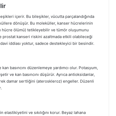
ir
eşikleri içerir. Bu bileşikler, vücutta parçalandığında
leküllere dönüşür. Bu moleküller, kanser hücrelerinin
ı hücre ölümü) tetikleyebilir ve tümör oluşumunu
e prostat kanseri riskini azaltmada etkili olabileceği
vi iddiası yoktur, sadece destekleyici bir besindir.
de kan basıncını düzenlemeye yardımcı olur. Potasyum,
tir ve kan basıncını düşürür. Ayrıca antioksidanlar,
k damar sertliğini (ateroskleroz) engeller. Düzenli
r.
n elastikiyetini ve sıkılığını korur. Beyaz lahana