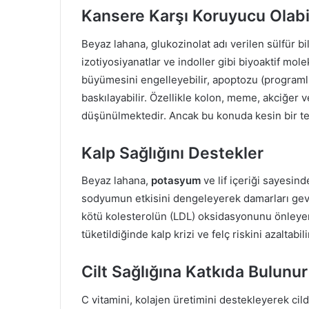
Kansere Karşı Koruyucu Olabil
Beyaz lahana, glukozinolat adı verilen sülfür bil
izotiyosiyanatlar ve indoller gibi biyoaktif mo
büyümesini engelleyebilir, apoptozu (programl
baskılayabilir. Özellikle kolon, meme, akciğer v
düşünülmektedir. Ancak bu konuda kesin bir teda
Kalp Sağlığını Destekler
Beyaz lahana,
potasyum
ve lif içeriği sayesin
sodyumun etkisini dengeleyerek damarları gevşe
kötü kolesterolün (LDL) oksidasyonunu önleyere
tüketildiğinde kalp krizi ve felç riskini azaltabili
Cilt Sağlığına Katkıda Bulunur
C vitamini, kolajen üretimini destekleyerek cildi