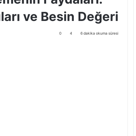
ıları ve Besin Değeri
0
4
6 dakika okuma süresi