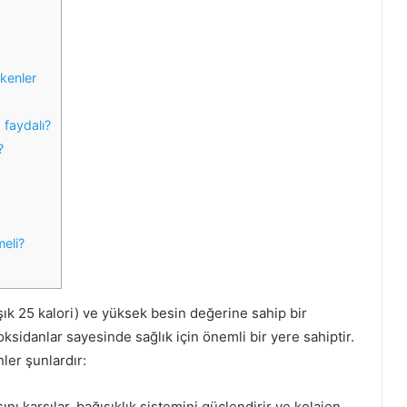
a
r
a
r
kenler
l
a
 faydalı?
r
ı
?
meli?
şık 25 kalori) ve yüksek besin değerine sahip bir
oksidanlar sayesinde sağlık için önemli bir yere sahiptir.
ler şunlardır:
nı karşılar, bağışıklık sistemini güçlendirir ve kolajen