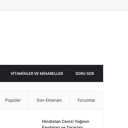
Facebook
Twitter
Rastgele
Makale
VITAMINLER VE MINARELLER
SORU SOR
Popüler
Son Eklenen
Yorumlar
Hindistan Cevizi Yağının
Faydaları ve Zararları