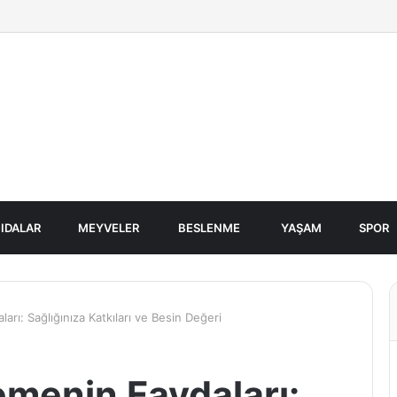
IDALAR
MEYVELER
BESLENME
YAŞAM
SPOR
rı: Sağlığınıza Katkıları ve Besin Değeri
menin Faydaları: