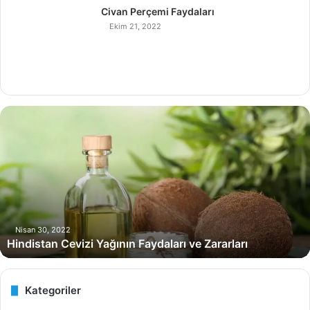
Civan Perçemi Faydaları
Ekim 21, 2022
H
i
n
d
i
s
t
a
n
Nisan 30, 2022
Hindistan Cevizi Yağının Faydaları ve Zararları
C
e
v
i
Kategoriler
z