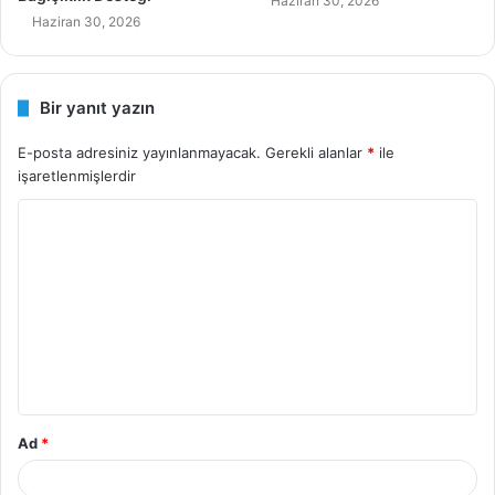
Haziran 30, 2026
Haziran 30, 2026
Bir yanıt yazın
E-posta adresiniz yayınlanmayacak.
Gerekli alanlar
*
ile
işaretlenmişlerdir
Y
o
r
u
m
*
Ad
*