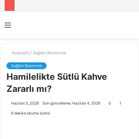
Menü
A
y
...
Anasayfa
/
Sağlıklı Beslenme
Sağlıklı Beslenme
Hamilelikte Sütlü Kahve
Zararlı mı?
Haziran 5, 2026
Son güncelleme: Haziran 4, 2026
0
1
6 dakika okuma süresi