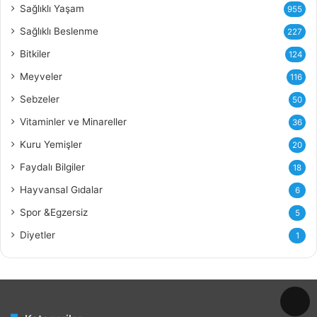
i
Sağlıklı Yaşam
955
Y
Sağlıklı Beslenme
227
a
ğ
Bitkiler
124
ı
Meyveler
116
n
ı
Sebzeler
50
n
Vitaminler ve Minareller
36
F
a
Kuru Yemişler
20
y
Faydalı Bilgiler
18
d
a
Hayvansal Gıdalar
6
l
Spor &Egzersiz
5
a
r
Diyetler
1
ı
v
e
Z
a