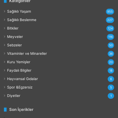
Kategoriler
r
a
Sağlıklı Yaşam
r
955
l
Sağlıklı Beslenme
227
a
r
Bitkiler
124
ı
Meyveler
116
Sebzeler
50
Vitaminler ve Minareller
36
Kuru Yemişler
20
Faydalı Bilgiler
18
Hayvansal Gıdalar
6
Spor &Egzersiz
5
Diyetler
1
Son İçerikler