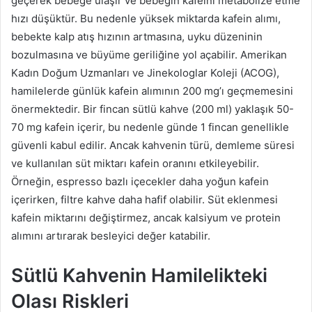
geçerek bebeğe ulaşır ve bebeğin kafeini metabolize etme
hızı düşüktür. Bu nedenle yüksek miktarda kafein alımı,
bebekte kalp atış hızının artmasına, uyku düzeninin
bozulmasına ve büyüme geriliğine yol açabilir. Amerikan
Kadın Doğum Uzmanları ve Jinekologlar Koleji (ACOG),
hamilelerde günlük kafein alımının 200 mg’ı geçmemesini
önermektedir. Bir fincan sütlü kahve (200 ml) yaklaşık 50-
70 mg kafein içerir, bu nedenle günde 1 fincan genellikle
güvenli kabul edilir. Ancak kahvenin türü, demleme süresi
ve kullanılan süt miktarı kafein oranını etkileyebilir.
Örneğin, espresso bazlı içecekler daha yoğun kafein
içerirken, filtre kahve daha hafif olabilir. Süt eklenmesi
kafein miktarını değiştirmez, ancak kalsiyum ve protein
alımını artırarak besleyici değer katabilir.
Sütlü Kahvenin Hamilelikteki
Olası Riskleri