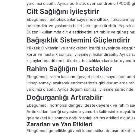
yardımcı olabilir. Ayrıca polikistik over sendromu (PCOS) gib
Cilt Sağlığını İyileştirir
Ebegümeci, antioksidanlar sayesinde ciltteki iltihaplanmayı a
nemlendirir ve yaşlanma belirtilerini geciktirebilir. Yapraklar
Düzenli kullanımda cilt elastikiyetini artırabilir ve güneş ha
Bağışıklık Sistemini Güçlendirir
Yüksek C vitamini ve antioksidan içeriği sayesinde ebegüm
korur ve hastalık sonrası iyileşmeyi hızlandırabilir. Ayrıca soğ
kış aylarında düzenli tüketim, hastalıklara karşı koruyucu bi
Rahim Sağlığını Destekler
Ebegümeci, rahim kaslarını gevşetici etkisi sayesinde ade
iltihaplanmayı azaltarak endometriozis gibi durumlarda rah
yardımcı olabilir. Ayrıca doğum sonrası iyileşme sürecinde 
Doğurganlığı Artırabilir
Ebegümeci, hormonal dengeyi destekleyerek ve rahim sağlığ
Antioksidan içeriği sayesinde yumurta kalitesini koruyabil
geleneksel kullanımda doğurganlığı artırıcı etkileri olduğ
Zararları ve Yan Etkileri
Ebegümeci genellikle güvenli kabul edilse de aşırı tüketim b