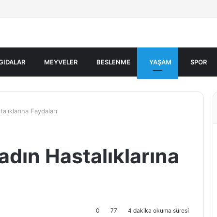
GIDALAR
MEYVELER
BESLENME
YAŞAM
SPOR
lıklarına Faydaları
dın Hastalıklarına
0
77
4 dakika okuma süresi