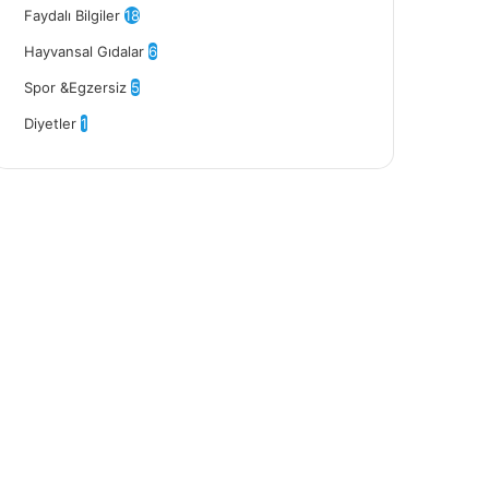
Faydalı Bilgiler
18
Hayvansal Gıdalar
6
Spor &Egzersiz
5
Diyetler
1