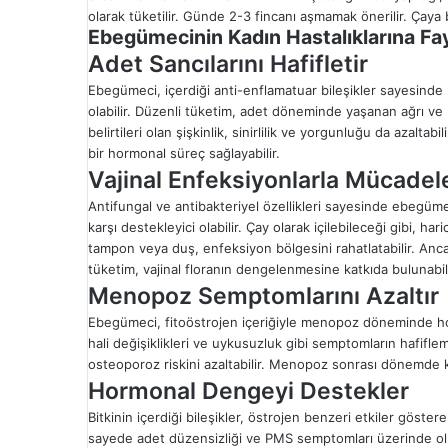
olarak tüketilir. Günde 2-3 fincanı aşmamak önerilir. Çaya 
Ebegümecinin Kadın Hastalıklarına Fay
Adet Sancılarını Hafifletir
Ebegümeci, içerdiği anti-enflamatuar bileşikler sayesinde
olabilir. Düzenli tüketim, adet döneminde yaşanan ağrı ve r
belirtileri olan şişkinlik, sinirlilik ve yorgunluğu da aza
bir hormonal süreç sağlayabilir.
Vajinal Enfeksiyonlarla Mücadel
Antifungal ve antibakteriyel özellikleri sayesinde ebegüme
karşı destekleyici olabilir. Çay olarak içilebileceği gibi, ha
tampon veya duş, enfeksiyon bölgesini rahatlatabilir. Anc
tüketim, vajinal floranın dengelenmesine katkıda bulunabili
Menopoz Semptomlarını Azaltır
Ebegümeci, fitoöstrojen içeriğiyle menopoz döneminde ho
hali değişiklikleri ve uykusuzluk gibi semptomların hafifl
osteoporoz riskini azaltabilir. Menopoz sonrası dönemde kalp
Hormonal Dengeyi Destekler
Bitkinin içerdiği bileşikler, östrojen benzeri etkiler göst
sayede adet düzensizliği ve PMS semptomları üzerinde olum