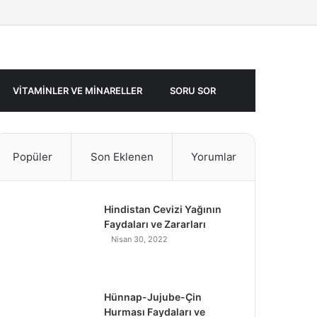
Facebook
Twitter
Rastgele
Makale
VITAMINLER VE MINARELLER
SORU SOR
Popüler
Son Eklenen
Yorumlar
Hindistan Cevizi Yağının
Faydaları ve Zararları
Nisan 30, 2022
Hünnap-Jujube-Çin
Hurması Faydaları ve