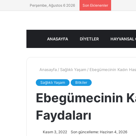
Perşembe, Ağustos 6 2026
Son Eklenenler
ANASAYFA
DIYETLER
HAYVANSAL 
Anasayfa
/
Sağlıklı Yaşam
/
Ebegümecinin Kadın Hasta
Sağlıklı Yaşam
Bitkiler
Ebegümecinin Ka
Faydaları
Kasım 3, 2022
Son güncelleme: Haziran 4, 2026