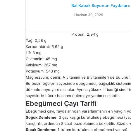
Bal Kabak Suyunun Faydaları: S
Haziran 30, 2026
Protein: 2,94 g
Yağ: 0,58 g
Karbonhidrat: 6,62 g
Lif: 3 mg
C vitamini: 45 mg
Kalsiyum: 267 mg
Potasyum: 543 mg
Magnezyum, demir, A vitamini ve B vitaminleri de bulunur.
Bu besin öğeleri sayesinde ebegümeci, bağışıklık sistemini
düzenlemeye yardımcı olur. Ayrıca yüksek lif içeriği sindir
sayesinde hücre hasarını önlemeye yardımcı olabilir.
Ebegümeci Çayı Tarifi
Ebegümeci çayı, faydalarından yararlanmanın en yaygın yolud
Soğuk Demleme:
3 çay kaşığı kurutulmuş ebegümeci (yapr
karıştırılır, ardından 8 saat buzdolabında bekletilir. Süzüler
Sıcak Demleme:
1 tutam kurutulmuş ebegümeci yaprağı, 1 