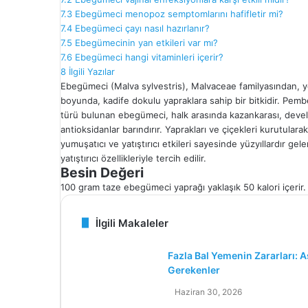
7.3
Ebegümeci menopoz semptomlarını hafifletir mi?
7.4
Ebegümeci çayı nasıl hazırlanır?
7.5
Ebegümecinin yan etkileri var mı?
7.6
Ebegümeci hangi vitaminleri içerir?
8
İlgili Yazılar
Ebegümeci (Malva sylvestris), Malvaceae familyasından, y
boyunda, kadife dokulu yapraklara sahip bir bitkidir. Pemb
türü bulunan ebegümeci, halk arasında kazankarası, develang
antioksidanlar barındırır. Yaprakları ve çiçekleri kurutularak 
yumuşatıcı ve yatıştırıcı etkileri sayesinde yüzyıllardır gel
yatıştırıcı özellikleriyle tercih edilir.
Besin Değeri
100 gram taze ebegümeci yaprağı yaklaşık 50 kalori içerir. 
İlgili Makaleler
Fazla Bal Yemenin Zararları: A
Gerekenler
Haziran 30, 2026