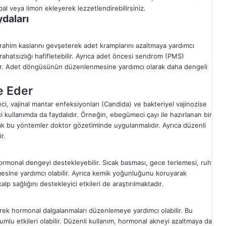
bal veya limon ekleyerek lezzetlendirebilirsiniz.
daları
 rahim kaslarını gevşeterek adet kramplarını azaltmaya yardımcı
ahatsızlığı hafifletebilir. Ayrıca adet öncesi sendrom (PMS)
ltabilir. Adet döngüsünün düzenlenmesine yardımcı olarak daha dengeli
e Eder
ci, vajinal mantar enfeksiyonları (Candida) ve bakteriyel vajinozise
rici kullanımda da faydalıdır. Örneğin, ebegümeci çayı ile hazırlanan bir
ak bu yöntemler doktor gözetiminde uygulanmalıdır. Ayrıca düzenli
r.
rmonal dengeyi destekleyebilir. Sıcak basması, gece terlemesi, ruh
emesine yardımcı olabilir. Ayrıca kemik yoğunluğunu koruyarak
 sağlığını destekleyici etkileri de araştırılmaktadır.
ererek hormonal dalgalanmaları düzenlemeye yardımcı olabilir. Bu
lu etkileri olabilir. Düzenli kullanım, hormonal akneyi azaltmaya da