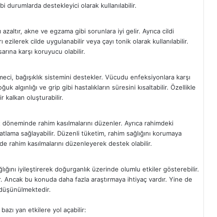
i durumlarda destekleyici olarak kullanılabilir.
zaltır, akne ve egzama gibi sorunlara iyi gelir. Ayrıca cildi
ı ezilerek cilde uygulanabilir veya çayı tonik olarak kullanılabilir.
sarına karşı koruyucu olabilir.
eci, bağışıklık sistemini destekler. Vücudu enfeksiyonlara karşı
uk algınlığı ve grip gibi hastalıkların süresini kısaltabilir. Özellikle
r kalkan oluşturabilir.
t döneminde rahim kasılmalarını düzenler. Ayrıca rahimdeki
atlama sağlayabilir. Düzenli tüketim, rahim sağlığını korumaya
de rahim kasılmalarını düzenleyerek destek olabilir.
ını iyileştirerek doğurganlık üzerinde olumlu etkiler gösterebilir.
ir. Ancak bu konuda daha fazla araştırmaya ihtiyaç vardır. Yine de
u düşünülmektedir.
azı yan etkilere yol açabilir: