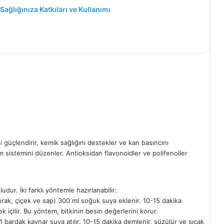
ağlığınıza Katkıları ve Kullanımı
 güçlendirir, kemik sağlığını destekler ve kan basıncını
im sistemini düzenler. Antioksidan flavonoidler ve polifenoller
ur. İki farklı yöntemle hazırlanabilir:
ak, çiçek ve sap) 300 ml soğuk suya eklenir. 10-15 dakika
ek içilir. Bu yöntem, bitkinin besin değerlerini korur.
bardak kaynar suya atılır. 10-15 dakika demlenir, süzülür ve sıcak