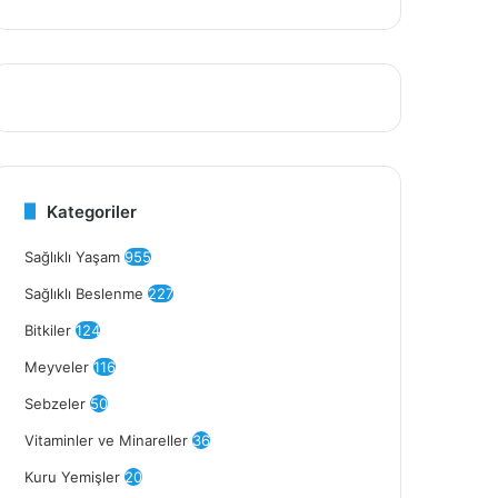
Kategoriler
Sağlıklı Yaşam
955
Sağlıklı Beslenme
227
Bitkiler
124
Meyveler
116
Sebzeler
50
Vitaminler ve Minareller
36
Kuru Yemişler
20