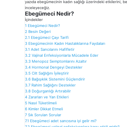
yazıda ebegümecinin kadın sağlığı üzerindeki etkilerini, besi
inceleyeceğiz.
Ebegümeci Nedir?
İçindekiler
1
Ebegümeci Nedir?
2
Besin Değeri
2.1
Ebegümeci Çayı Tarifi
3
Ebegümecinin Kadın Hastalıklarına Faydaları
3.1
Adet Sancılarını Hafifletir
3.2
Vajinal Enfeksiyonlarla Mücadele Eder
3.3
Menopoz Semptomlarını Azaltır
3.4
Hormonal Dengeyi Destekler
3.5
Cilt Sağlığını İyileştirir
3.6
Bağışıklık Sistemini Güçlendirir
3.7
Rahim Sağlığını Destekler
3.8
Doğurganlığı Artırabilir
4
Zararları ve Yan Etkileri
5
Nasıl Tüketilmeli
6
Kimler Dikkat Etmeli
7
Sık Sorulan Sorular
7.1
Ebegümeci adet sancısına iyi gelir mi?
7.2
Ebegümeci vajinal enfeksiyonlara karşı etkili midir?