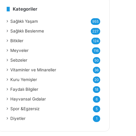
Kategoriler
Sağlıklı Yaşam
955
Sağlıklı Beslenme
227
Bitkiler
124
Meyveler
116
Sebzeler
50
Vitaminler ve Minareller
36
Kuru Yemişler
20
Faydalı Bilgiler
18
Hayvansal Gıdalar
6
Spor &Egzersiz
5
Diyetler
1