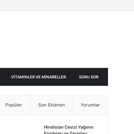
Facebook
Twitter
Rastgele
Makale
VITAMINLER VE MINARELLER
SORU SOR
Popüler
Son Eklenen
Yorumlar
Hindistan Cevizi Yağının
Faydaları ve Zararları