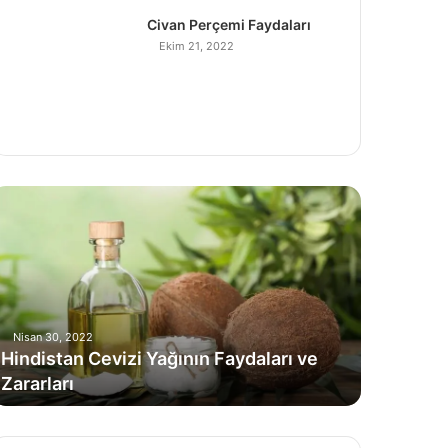
Civan Perçemi Faydaları
Ekim 21, 2022
indistan
evizi
ağının
aydaları
e
ararları
Nisan 30, 2022
Hindistan Cevizi Yağının Faydaları ve
Zararları