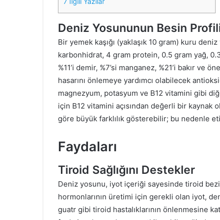
7
İlgili Yazılar
Deniz Yosununun Besin Profil
Bir yemek kaşığı (yaklaşık 10 gram) kuru deniz 
karbonhidrat, 4 gram protein, 0.5 gram yağ, 0.3 
%11’i demir, %7’si manganez, %21’i bakır ve öne
hasarını önlemeye yardımcı olabilecek antioksi
magnezyum, potasyum ve B12 vitamini gibi diğer
için B12 vitamini açısından değerli bir kaynak ol
göre büyük farklılık gösterebilir; bu nedenle eti
Faydaları
Tiroid Sağlığını Destekler
Deniz yosunu, iyot içeriği sayesinde tiroid bezi
hormonlarının üretimi için gerekli olan iyot, de
guatr gibi tiroid hastalıklarının önlenmesine katk