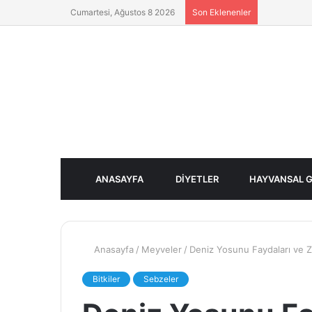
Cumartesi, Ağustos 8 2026
Son Eklenenler
ANASAYFA
DIYETLER
HAYVANSAL G
Anasayfa
/
Meyveler
/
Deniz Yosunu Faydaları ve Za
Bitkiler
Sebzeler