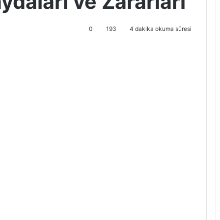
daları ve Zararları
0
193
4 dakika okuma süresi