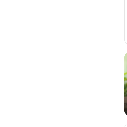
H
C
Y
F
v
Z