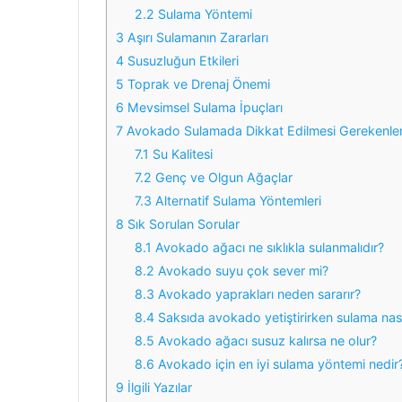
2.2
Sulama Yöntemi
3
Aşırı Sulamanın Zararları
4
Susuzluğun Etkileri
5
Toprak ve Drenaj Önemi
6
Mevsimsel Sulama İpuçları
7
Avokado Sulamada Dikkat Edilmesi Gerekenle
7.1
Su Kalitesi
7.2
Genç ve Olgun Ağaçlar
7.3
Alternatif Sulama Yöntemleri
8
Sık Sorulan Sorular
8.1
Avokado ağacı ne sıklıkla sulanmalıdır?
8.2
Avokado suyu çok sever mi?
8.3
Avokado yaprakları neden sararır?
8.4
Saksıda avokado yetiştirirken sulama nası
8.5
Avokado ağacı susuz kalırsa ne olur?
8.6
Avokado için en iyi sulama yöntemi nedir
9
İlgili Yazılar