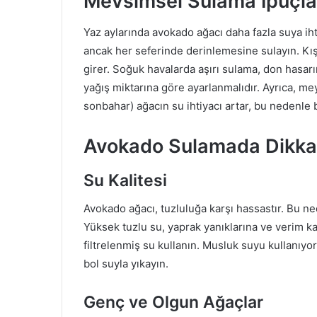
Mevsimsel Sulama İpuçla
Yaz aylarında avokado ağacı daha fazla suya ihti
ancak her seferinde derinlemesine sulayın. Kı
girer. Soğuk havalarda aşırı sulama, don hasarın
yağış miktarına göre ayarlanmalıdır. Ayrıca, 
sonbahar) ağacın su ihtiyacı artar, bu nedenl
Avokado Sulamada Dikkat
Su Kalitesi
Avokado ağacı, tuzluluğa karşı hassastır. Bu n
Yüksek tuzlu su, yaprak yanıklarına ve verim 
filtrelenmiş su kullanın. Musluk suyu kullanıyo
bol suyla yıkayın.
Genç ve Olgun Ağaçlar