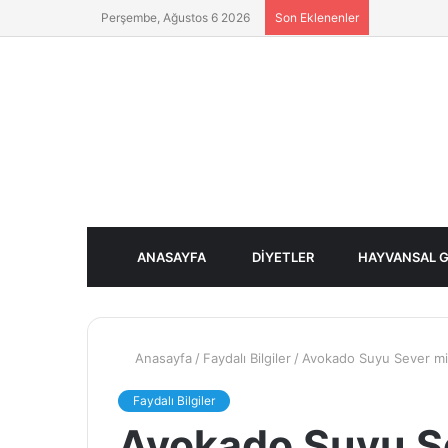
Perşembe, Ağustos 6 2026
Son Eklenenler
ANASAYFA
DIYETLER
HAYVANSAL G
Anasayfa
/
Faydalı Bilgiler
/
Avokado Suyu Sever mi?
Faydalı Bilgiler
Avokado Suyu Se