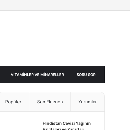
Facebook
Twitter
Rastgele
Makale
VITAMINLER VE MINARELLER
SORU SOR
Popüler
Son Eklenen
Yorumlar
Hindistan Cevizi Yağının
Faydaları ve Zararları