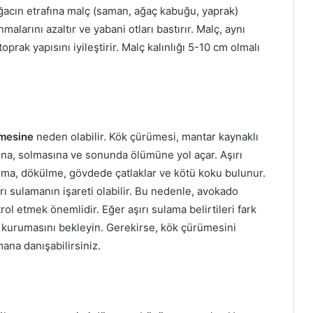
ğacın etrafına malç (saman, ağaç kabuğu, yaprak)
alarını azaltır ve yabani otları bastırır. Malç, aynı
ak yapısını iyileştirir. Malç kalınlığı 5-10 cm olmalı
mesine
neden olabilir. Kök çürümesi, mantar kaynaklı
sına, solmasına ve sonunda ölümüne yol açar. Aşırı
arma, dökülme, gövdede çatlaklar ve kötü koku bulunur.
ı sulamanın işareti olabilir. Bu nedenle, avokado
l etmek önemlidir. Eğer aşırı sulama belirtileri fark
 kurumasını bekleyin. Gerekirse, kök çürümesini
ana danışabilirsiniz.