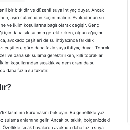
i
z
enli bir bitkidir ve düzenli suya ihtiyaç duyar. Ancak
i
ğmen, aşırı sulamadan kaçınılmalıdır. Avokadonun su
a
ine ve iklim koşullarına bağlı olarak değişir. Genç
ğ
i için daha sık sulama gerektirirken, olgun ağaçlar
ı
a, avokado çeşitleri de su ihtiyacında farklılık
n
ı çeşitlere göre daha fazla suya ihtiyaç duyar. Toprak
ı
zer ve daha sık sulama gerektirirken, killi topraklar
n
F
 İklim koşullarından sıcaklık ve nem oranı da su
a
do daha fazla su tüketir.
y
d
ır?
a
l
a
r
ı
’lik kısmının kurumasını bekleyin. Bu genellikle yaz
v
kez sulama anlamına gelir. Ancak bu sıklık, bölgenizdeki
e
r. Özellikle sıcak havalarda avokado daha fazla suya
Z