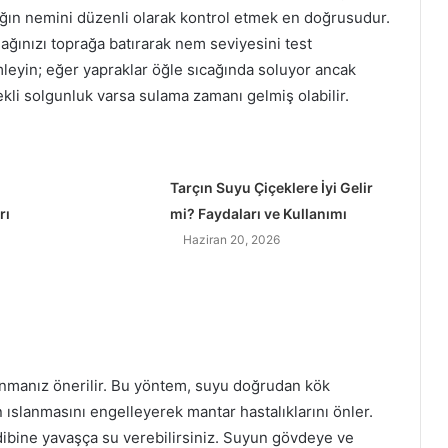
a
rağın nemini düzenli olarak kontrol etmek en doğrusudur.
r
ağınızı toprağa batırarak nem seviyesini test
a
emleyin; eğer yapraklar öğle sıcağında soluyor ancak
r
kli solgunluk varsa sulama zamanı gelmiş olabilir.
l
a
r
ı
Tarçın Suyu Çiçeklere İyi Gelir
rı
mi? Faydaları ve Kullanımı
Haziran 20, 2026
anmanız önerilir. Bu yöntem, suyu doğrudan kök
ın ıslanmasını engelleyerek mantar hastalıklarını önler.
ibine yavaşça su verebilirsiniz. Suyun gövdeye ve