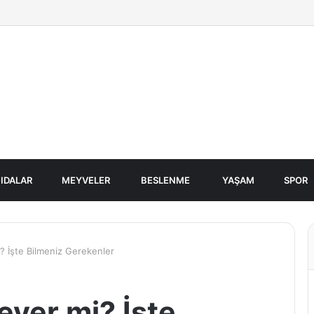
IDALAR
MEYVELER
BESLENME
YAŞAM
SPOR
 İşte Bilmeniz Gerekenler
ver mi? İşte