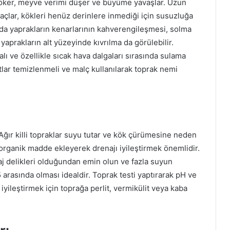
döker, meyve verimi düşer ve büyüme yavaşlar. Uzun
ağaçlar, kökleri henüz derinlere inmediği için susuzluğa
ında yaprakların kenarlarının kahverengileşmesi, solma
 yaprakların alt yüzeyinde kıvrılma da görülebilir.
ı ve özellikle sıcak hava dalgaları sırasında sulama
 otlar temizlenmeli ve malç kullanılarak toprak nemi
 Ağır killi topraklar suyu tutar ve kök çürümesine neden
organik madde ekleyerek drenajı iyileştirmek önemlidir.
naj delikleri olduğundan emin olun ve fazla suyun
5 arasında olması idealdir. Toprak testi yaptırarak pH ve
 iyileştirmek için toprağa perlit, vermikülit veya kaba