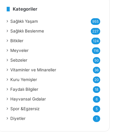
Kategoriler
Y
Sağlıklı Yaşam
955
Sağlıklı Beslenme
227
Bitkiler
124
Meyveler
116
Sebzeler
50
Vitaminler ve Minareller
36
Kuru Yemişler
20
Faydalı Bilgiler
18
Hayvansal Gıdalar
6
Spor &Egzersiz
5
Diyetler
1