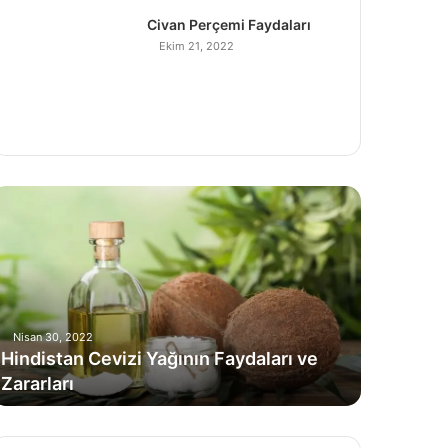
Civan Perçemi Faydaları
Ekim 21, 2022
H
Nisan 30, 2022
Hindistan Cevizi Yağının Faydaları ve
Zararları
C