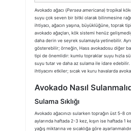
Avokado ağacı (
Persea americana
) tropikal kök
suyu çok seven bir bitki olarak bilinmesine ra
ihtiyacı, ağacın yaşına, büyüklüğüne, toprak tip
avokado ağaçları, kök sistemi henüz gelişmediğ
daha derin ve seyrek sulamayla yetinebilir. Ayrıc
gösterebilir; örneğin, Hass avokadosu diğer baz
tipi de önemlidir: kumlu topraklar suyu hızla sü
suyu tutar ve daha az sulama ile idare edebilir.
ihtiyacını etkiler; sıcak ve kuru havalarda avoka
Avokado Nasıl Sulanmalıd
Sulama Sıklığı
Avokado ağacınızı sularken toprağın üst 5-8 cm
aylarında haftada 2-3 kez, kışın ise haftada 1 
yağış miktarına ve sıcaklığa göre ayarlanmalıdı