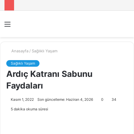
Menü
A
y
...
Anasayfa
/
Sağlıklı Yaşam
Sağlıklı Yaşam
Ardıç Katranı Sabunu
Faydaları
Kasım 1, 2022
Son güncelleme: Haziran 4, 2026
0
34
5 dakika okuma süresi