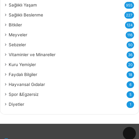
Sağlıklı Yaşam
955
Sağlıklı Beslenme
227
Bitkiler
124
Meyveler
116
Sebzeler
50
Vitaminler ve Minareller
36
Kuru Yemişler
20
Faydalı Bilgiler
18
Hayvansal Gıdalar
6
Spor &Egzersiz
5
Diyetler
1