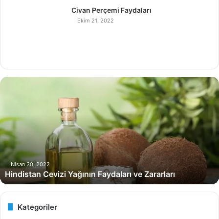
Civan Perçemi Faydaları
Ekim 21, 2022
Hindistan
Cevizi
Yağının
Faydaları
ve
Zararları
Nisan 30, 2022
Hindistan Cevizi Yağının Faydaları ve Zararları
Kategoriler