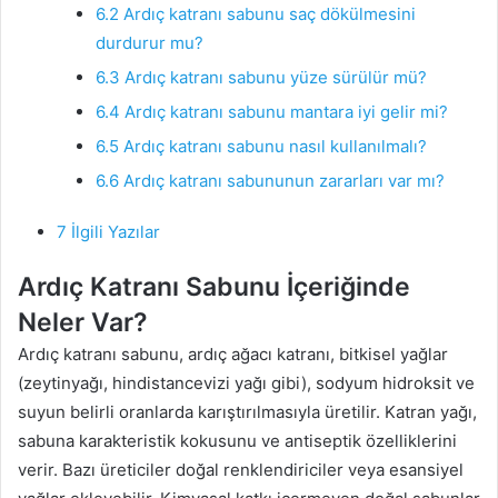
6.2
Ardıç katranı sabunu saç dökülmesini
durdurur mu?
6.3
Ardıç katranı sabunu yüze sürülür mü?
6.4
Ardıç katranı sabunu mantara iyi gelir mi?
6.5
Ardıç katranı sabunu nasıl kullanılmalı?
6.6
Ardıç katranı sabununun zararları var mı?
7
İlgili Yazılar
Ardıç Katranı Sabunu İçeriğinde
Neler Var?
Ardıç katranı sabunu, ardıç ağacı katranı, bitkisel yağlar
(zeytinyağı, hindistancevizi yağı gibi), sodyum hidroksit ve
suyun belirli oranlarda karıştırılmasıyla üretilir. Katran yağı,
sabuna karakteristik kokusunu ve antiseptik özelliklerini
verir. Bazı üreticiler doğal renklendiriciler veya esansiyel