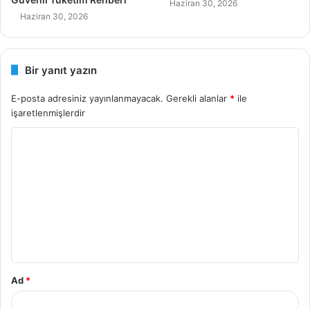
Haziran 30, 2026
Haziran 30, 2026
Bir yanıt yazın
E-posta adresiniz yayınlanmayacak.
Gerekli alanlar
*
ile
işaretlenmişlerdir
Y
o
r
u
m
*
Ad
*