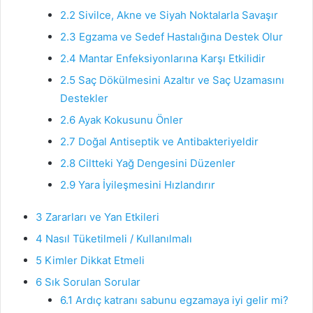
2.2
Sivilce, Akne ve Siyah Noktalarla Savaşır
2.3
Egzama ve Sedef Hastalığına Destek Olur
2.4
Mantar Enfeksiyonlarına Karşı Etkilidir
2.5
Saç Dökülmesini Azaltır ve Saç Uzamasını
Destekler
2.6
Ayak Kokusunu Önler
2.7
Doğal Antiseptik ve Antibakteriyeldir
2.8
Ciltteki Yağ Dengesini Düzenler
2.9
Yara İyileşmesini Hızlandırır
3
Zararları ve Yan Etkileri
4
Nasıl Tüketilmeli / Kullanılmalı
5
Kimler Dikkat Etmeli
6
Sık Sorulan Sorular
6.1
Ardıç katranı sabunu egzamaya iyi gelir mi?