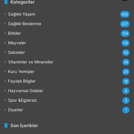
Kategoriler
Sağlıklı Yaşam
955
Sağlıklı Beslenme
227
Bitkiler
124
Meyveler
116
Sebzeler
50
Vitaminler ve Minareller
36
Kuru Yemişler
20
Faydalı Bilgiler
18
Hayvansal Gıdalar
6
Spor &Egzersiz
5
Diyetler
1
Son İçerikler