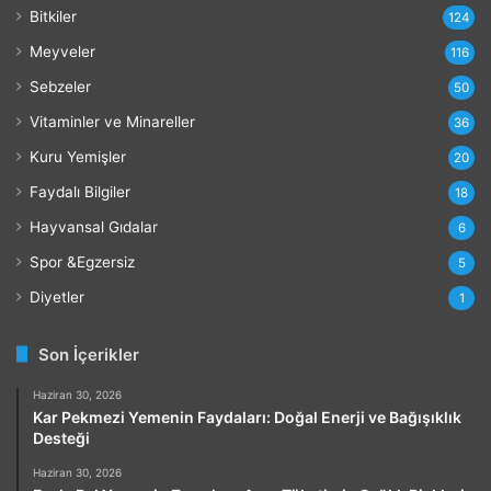
r
Bitkiler
124
ı
Meyveler
116
Sebzeler
50
Vitaminler ve Minareller
36
Kuru Yemişler
20
Faydalı Bilgiler
18
Hayvansal Gıdalar
6
Spor &Egzersiz
5
Diyetler
1
Son İçerikler
Haziran 30, 2026
Kar Pekmezi Yemenin Faydaları: Doğal Enerji ve Bağışıklık
Desteği
Haziran 30, 2026