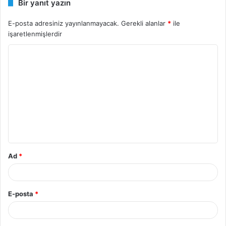
Bir yanıt yazın
E-posta adresiniz yayınlanmayacak.
Gerekli alanlar
*
ile
işaretlenmişlerdir
Y
o
r
u
m
*
Ad
*
E-posta
*