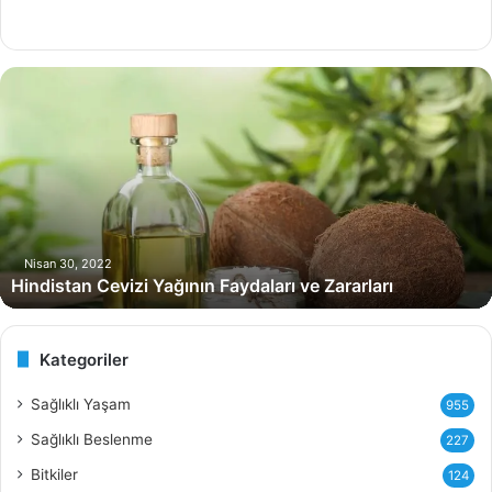
H
i
n
d
i
s
t
a
n
Nisan 30, 2022
Hindistan Cevizi Yağının Faydaları ve Zararları
C
e
v
i
Kategoriler
z
i
Sağlıklı Yaşam
955
Y
Sağlıklı Beslenme
227
a
ğ
Bitkiler
124