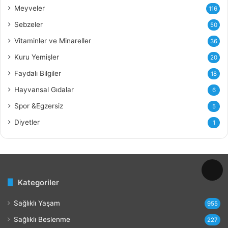
ı
Meyveler
116
n
ı
Sebzeler
50
n
Vitaminler ve Minareller
36
F
a
Kuru Yemişler
20
y
Faydalı Bilgiler
18
d
a
Hayvansal Gıdalar
6
l
Spor &Egzersiz
5
a
r
Diyetler
1
ı
v
e
Z
a
Kategoriler
r
a
Sağlıklı Yaşam
r
955
l
Sağlıklı Beslenme
227
a