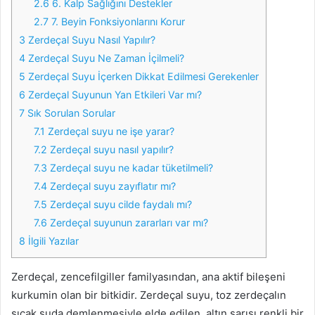
2.6
6. Kalp Sağlığını Destekler
2.7
7. Beyin Fonksiyonlarını Korur
3
Zerdeçal Suyu Nasıl Yapılır?
4
Zerdeçal Suyu Ne Zaman İçilmeli?
5
Zerdeçal Suyu İçerken Dikkat Edilmesi Gerekenler
6
Zerdeçal Suyunun Yan Etkileri Var mı?
7
Sık Sorulan Sorular
7.1
Zerdeçal suyu ne işe yarar?
7.2
Zerdeçal suyu nasıl yapılır?
7.3
Zerdeçal suyu ne kadar tüketilmeli?
7.4
Zerdeçal suyu zayıflatır mı?
7.5
Zerdeçal suyu cilde faydalı mı?
7.6
Zerdeçal suyunun zararları var mı?
8
İlgili Yazılar
Zerdeçal, zencefilgiller familyasından, ana aktif bileşeni
kurkumin olan bir bitkidir. Zerdeçal suyu, toz zerdeçalın
sıcak suda demlenmesiyle elde edilen, altın sarısı renkli bir