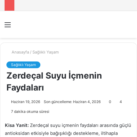
Menü
A
y
...
Anasayfa
/
Sağlıklı Yaşam
Sağlıklı Yaşam
Zerdeçal Suyu İçmenin
Faydaları
Haziran 19, 2026
Son güncelleme: Haziran 4, 2026
0
4
7 dakika okuma süresi
Kisa Yanit:
Zerdeçal suyu içmenin faydaları arasında güçlü
antioksidan etkisiyle bağışıklığı destekleme, iltihapla