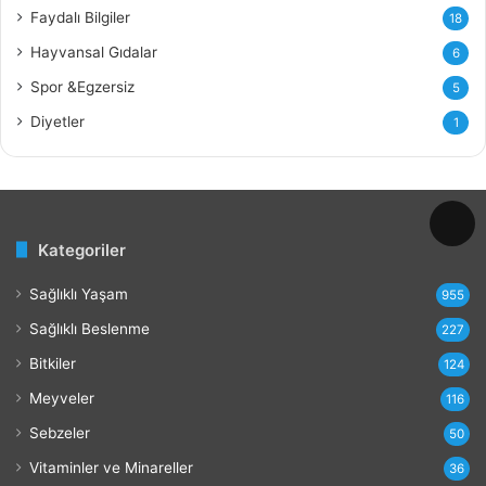
Faydalı Bilgiler
18
d
a
Hayvansal Gıdalar
6
l
Spor &Egzersiz
5
a
r
Diyetler
1
ı
v
e
Z
a
Kategoriler
r
a
Sağlıklı Yaşam
r
955
l
Sağlıklı Beslenme
227
a
r
Bitkiler
124
ı
Meyveler
116
Sebzeler
50
Vitaminler ve Minareller
36