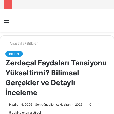
Menü
A
y
...
Anasayfa
/
Bitkiler
Bitkiler
Zerdeçal Faydaları Tansiyonu
Yükseltirmi? Bilimsel
Gerçekler ve Detaylı
İnceleme
Haziran 4, 2026
Son güncelleme: Haziran 4, 2026
0
1
5 dakika okuma süresi