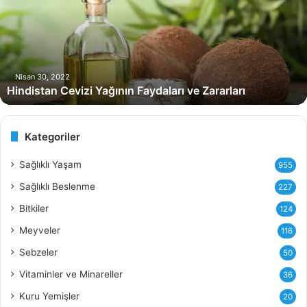
d
i
s
t
a
n
Nisan 30, 2022
Hindistan Cevizi Yağının Faydaları ve Zararları
C
e
v
i
Kategoriler
z
i
Sağlıklı Yaşam
955
Y
Sağlıklı Beslenme
227
a
ğ
Bitkiler
124
ı
Meyveler
116
n
ı
Sebzeler
50
n
Vitaminler ve Minareller
36
F
a
Kuru Yemişler
20
y