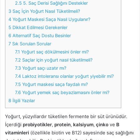
2.5
5. Saç Derisi Sağlığını Destekler
3
Saç İçin Yoğurt Nasıl Tüketilmeli?
4
Yoğurt Maskesi Saça Nasıl Uygulanır?
5
Dikkat Edilmesi Gerekenler
6
Alternatif Saç Dostu Besinler
7
Sık Sorulan Sorular
7.1
Yoğurt saç dökülmesini önler mi?
7.2
Saçlar için yoğurt nasıl tüketilmeli?
7.3
Yoğurt saçı uzatır mı?
7.4
Laktoz intoleransı olanlar yoğurt yiyebilir mi?
7.5
Yoğurt maskesi saça faydalı mı?
7.6
Yoğurt yemek saç beyazlamasını önler mi?
8
İlgili Yazılar
Yoğurt, yüzyıllardır tüketilen fermente bir süt ürünüdür.
İçerdiği
probiyotikler
,
protein
,
kalsiyum
,
çinko
ve
B
vitaminleri
(özellikle biotin ve B12) sayesinde saç sağlığını