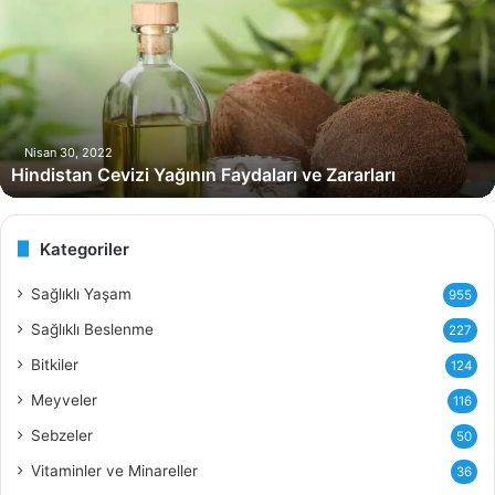
n
d
i
s
t
a
n
Nisan 30, 2022
Hindistan Cevizi Yağının Faydaları ve Zararları
C
e
v
i
Kategoriler
z
i
Sağlıklı Yaşam
955
Y
Sağlıklı Beslenme
227
a
ğ
Bitkiler
124
ı
Meyveler
116
n
ı
Sebzeler
50
n
Vitaminler ve Minareller
36
F