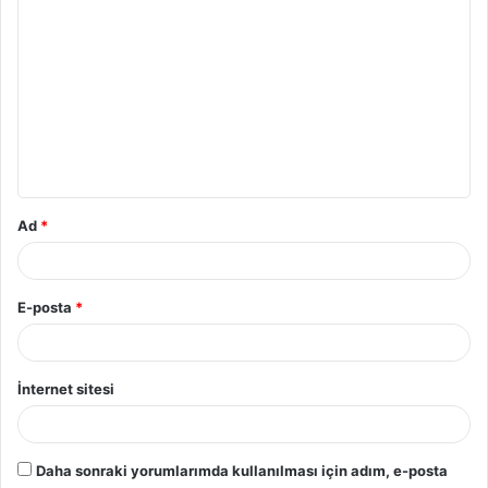
Y
o
r
u
m
*
Ad
*
E-posta
*
İnternet sitesi
Daha sonraki yorumlarımda kullanılması için adım, e-posta