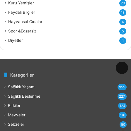
a
Kuru Yemişler
20
y
Faydalı Bilgiler
18
d
a
Hayvansal Gıdalar
6
l
Spor &Egzersiz
5
a
r
Diyetler
1
ı
v
e
Z
a
Kategoriler
r
a
Sağlıklı Yaşam
r
955
l
Sağlıklı Beslenme
227
a
r
Bitkiler
124
ı
Meyveler
116
Sebzeler
50