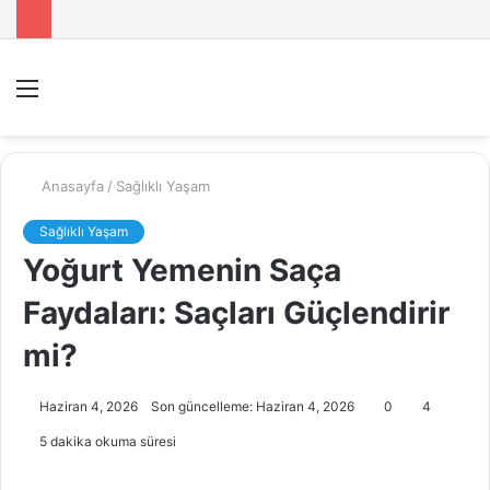
Menü
A
y
...
Anasayfa
/
Sağlıklı Yaşam
Sağlıklı Yaşam
Yoğurt Yemenin Saça
Faydaları: Saçları Güçlendirir
mi?
Haziran 4, 2026
Son güncelleme: Haziran 4, 2026
0
4
5 dakika okuma süresi