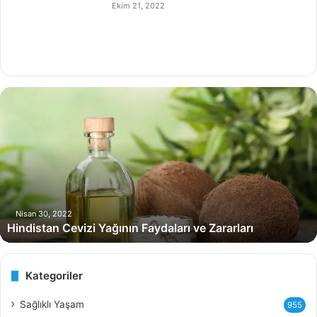
Ekim 21, 2022
H
i
n
d
i
s
t
a
n
Nisan 30, 2022
Hindistan Cevizi Yağının Faydaları ve Zararları
C
e
v
i
Kategoriler
z
i
Sağlıklı Yaşam
955