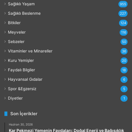
Sağlıklı Yaşam
r
955
l
Sağlıklı Beslenme
227
a
r
Bitkiler
124
ı
Meyveler
116
Sebzeler
50
Vitaminler ve Minareller
36
Kuru Yemişler
20
Faydalı Bilgiler
18
Hayvansal Gıdalar
6
Spor &Egzersiz
5
Diyetler
1
Son İçerikler
Haziran 30, 2026
Kar Pekmezi Yemenin Faydaları: Doğal Enerji ve Bağışıklık