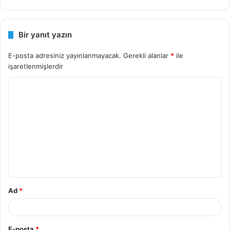
Bir yanıt yazın
E-posta adresiniz yayınlanmayacak.
Gerekli alanlar
*
ile
işaretlenmişlerdir
Y
o
r
u
m
*
Ad
*
E-posta
*