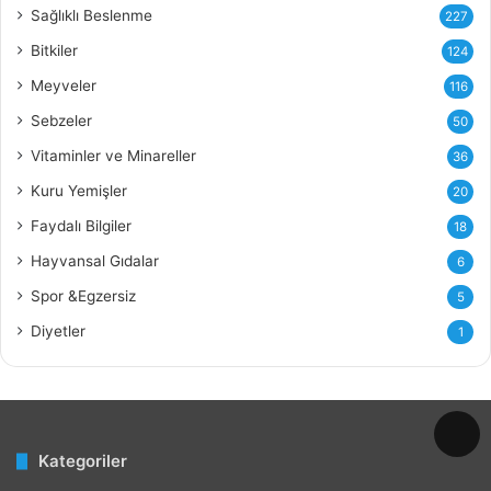
Y
Sağlıklı Beslenme
227
a
ğ
Bitkiler
124
ı
Meyveler
116
n
ı
Sebzeler
50
n
Vitaminler ve Minareller
36
F
a
Kuru Yemişler
20
y
Faydalı Bilgiler
18
d
a
Hayvansal Gıdalar
6
l
Spor &Egzersiz
5
a
r
Diyetler
1
ı
v
e
Z
a
Kategoriler
r
a