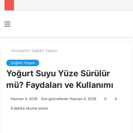
Menü
A
y
...
Anasayfa
/
Sağlıklı Yaşam
Sağlıklı Yaşam
Yoğurt Suyu Yüze Sürülür
mü? Faydaları ve Kullanımı
Haziran 4, 2026
Son güncelleme: Haziran 4, 2026
0
4
6 dakika okuma süresi