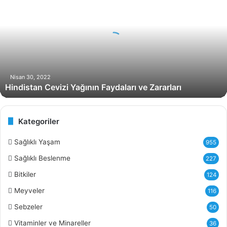
i
n
d
i
s
t
a
n
Nisan 30, 2022
Hindistan Cevizi Yağının Faydaları ve Zararları
C
e
v
i
Kategoriler
z
i
Sağlıklı Yaşam
955
Y
Sağlıklı Beslenme
227
a
ğ
Bitkiler
124
ı
Meyveler
116
n
ı
Sebzeler
50
n
Vitaminler ve Minareller
36
F