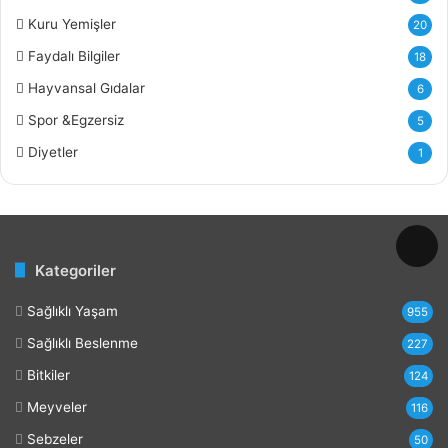
a
Kuru Yemişler
20
y
Faydalı Bilgiler
18
d
a
Hayvansal Gıdalar
6
l
Spor &Egzersiz
5
a
r
Diyetler
1
ı
v
e
Z
a
Kategoriler
r
a
Sağlıklı Yaşam
r
955
l
Sağlıklı Beslenme
227
a
r
Bitkiler
124
ı
Meyveler
116
Sebzeler
50