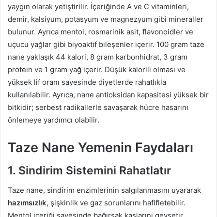
yaygın olarak yetiştirilir. İçeriğinde A ve C vitaminleri,
demir, kalsiyum, potasyum ve magnezyum gibi mineraller
bulunur. Ayrıca mentol, rosmarinik asit, flavonoidler ve
uçucu yağlar gibi biyoaktif bileşenler içerir. 100 gram taze
nane yaklaşık 44 kalori, 8 gram karbonhidrat, 3 gram
protein ve 1 gram yağ içerir. Düşük kalorili olması ve
yüksek lif oranı sayesinde diyetlerde rahatlıkla
kullanılabilir. Ayrıca, nane antioksidan kapasitesi yüksek bir
bitkidir; serbest radikallerle savaşarak hücre hasarını
önlemeye yardımcı olabilir.
Taze Nane Yemenin Faydaları
1. Sindirim Sistemini Rahatlatır
Taze nane, sindirim enzimlerinin salgılanmasını uyararak
hazımsızlık
, şişkinlik ve gaz sorunlarını hafifletebilir.
Mentol içeriği sayesinde bağırsak kaslarını gevşetir,