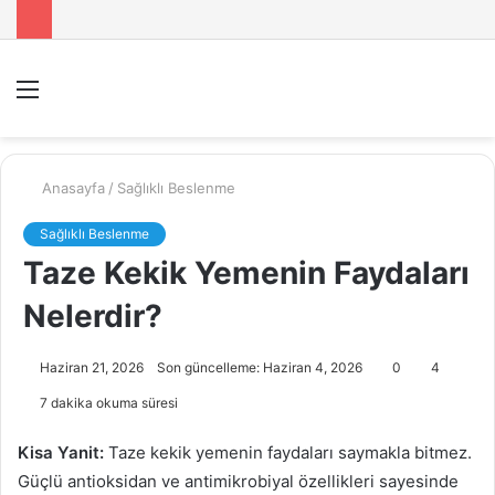
Menü
A
y
...
Anasayfa
/
Sağlıklı Beslenme
Sağlıklı Beslenme
Taze Kekik Yemenin Faydaları
Nelerdir?
Haziran 21, 2026
Son güncelleme: Haziran 4, 2026
0
4
7 dakika okuma süresi
Kisa Yanit:
Taze kekik yemenin faydaları saymakla bitmez.
Güçlü antioksidan ve antimikrobiyal özellikleri sayesinde