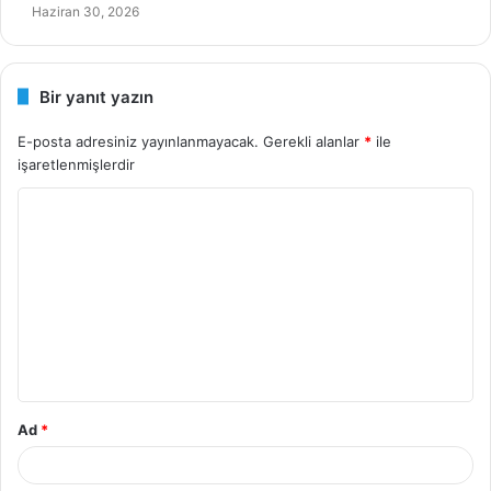
Haziran 30, 2026
Bir yanıt yazın
E-posta adresiniz yayınlanmayacak.
Gerekli alanlar
*
ile
işaretlenmişlerdir
Y
o
r
u
m
*
Ad
*