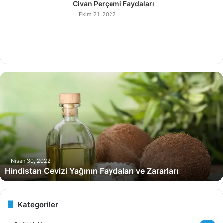
Civan Perçemi Faydaları
Ekim 21, 2022
H
i
n
d
i
s
t
a
n
Nisan 30, 2022
Hindistan Cevizi Yağının Faydaları ve Zararları
C
e
v
i
Kategoriler
z
i