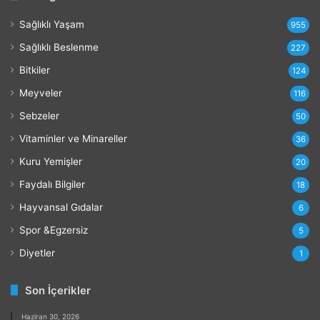
a
Sağlıklı Yaşam
r
955
l
Sağlıklı Beslenme
227
a
r
Bitkiler
124
ı
Meyveler
116
Sebzeler
50
Vitaminler ve Minareller
36
Kuru Yemişler
20
Faydalı Bilgiler
18
Hayvansal Gıdalar
6
Spor &Egzersiz
5
Diyetler
1
Son İçerikler
Haziran 30, 2026