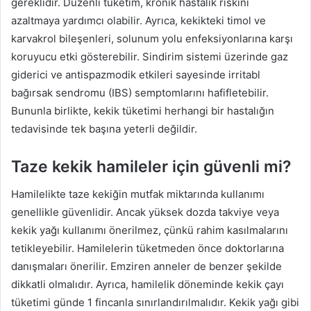
gereklidir. Düzenli tüketim, kronik hastalık riskini
azaltmaya yardımcı olabilir. Ayrıca, kekikteki timol ve
karvakrol bileşenleri, solunum yolu enfeksiyonlarına karşı
koruyucu etki gösterebilir. Sindirim sistemi üzerinde gaz
giderici ve antispazmodik etkileri sayesinde irritabl
bağırsak sendromu (IBS) semptomlarını hafifletebilir.
Bununla birlikte, kekik tüketimi herhangi bir hastalığın
tedavisinde tek başına yeterli değildir.
Taze kekik hamileler için güvenli mi?
Hamilelikte taze kekiğin mutfak miktarında kullanımı
genellikle güvenlidir. Ancak yüksek dozda takviye veya
kekik yağı kullanımı önerilmez, çünkü rahim kasılmalarını
tetikleyebilir. Hamilelerin tüketmeden önce doktorlarına
danışmaları önerilir. Emziren anneler de benzer şekilde
dikkatli olmalıdır. Ayrıca, hamilelik döneminde kekik çayı
tüketimi günde 1 fincanla sınırlandırılmalıdır. Kekik yağı gibi