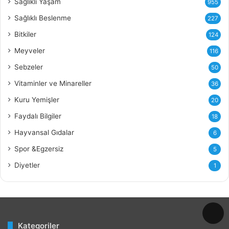
Sağlıklı Yaşam
955
Y
Sağlıklı Beslenme
227
a
ğ
Bitkiler
124
ı
Meyveler
116
n
ı
Sebzeler
50
n
Vitaminler ve Minareller
36
F
a
Kuru Yemişler
20
y
Faydalı Bilgiler
18
d
a
Hayvansal Gıdalar
6
l
Spor &Egzersiz
5
a
r
Diyetler
1
ı
v
e
Z
a
Kategoriler
r