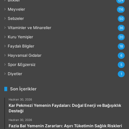
r
Bitkiler
124
ı
Meyveler
116
Sebzeler
50
Vitaminler ve Minareller
36
Kuru Yemişler
20
Faydalı Bilgiler
18
Hayvansal Gıdalar
6
Spor &Egzersiz
5
Diyetler
1
Son İçerikler
Haziran 30, 2026
Kar Pekmezi Yemenin Faydaları: Doğal Enerji ve Bağışıklık
Desteği
Haziran 30, 2026
Fazla Bal Yemenin Zararları: Aşırı Tüketimin Sağlık Riskleri