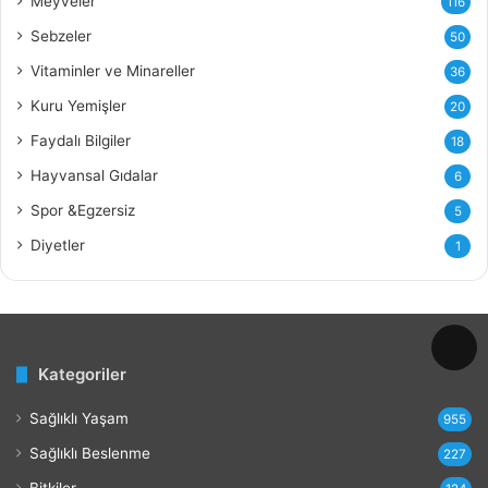
Meyveler
116
n
ı
Sebzeler
50
n
Vitaminler ve Minareller
36
F
a
Kuru Yemişler
20
y
Faydalı Bilgiler
18
d
a
Hayvansal Gıdalar
6
l
Spor &Egzersiz
5
a
r
Diyetler
1
ı
v
e
Z
a
Kategoriler
r
a
Sağlıklı Yaşam
r
955
l
Sağlıklı Beslenme
227
a