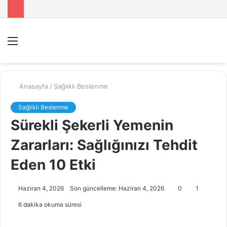
Menü
A
y
...
Anasayfa
/
Sağlıklı Beslenme
Sağlıklı Beslenme
Sürekli Şekerli Yemenin
Zararları: Sağlığınızı Tehdit
Eden 10 Etki
Haziran 4, 2026
Son güncelleme: Haziran 4, 2026
0
1
6 dakika okuma süresi