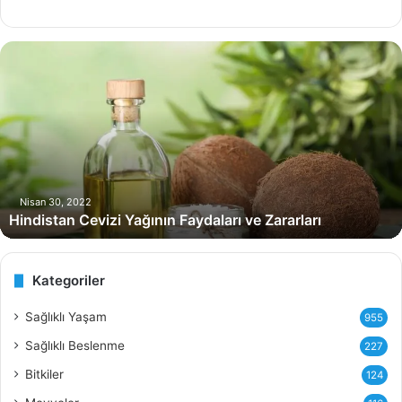
H
i
n
d
i
s
t
a
n
Nisan 30, 2022
Hindistan Cevizi Yağının Faydaları ve Zararları
C
e
v
i
Kategoriler
z
i
Sağlıklı Yaşam
955
Y
Sağlıklı Beslenme
227
a
ğ
Bitkiler
124
ı