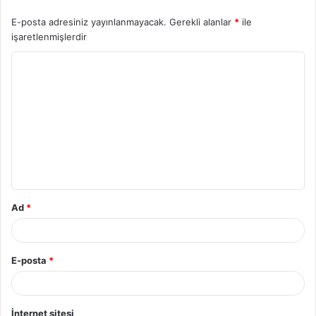
E-posta adresiniz yayınlanmayacak.
Gerekli alanlar
*
ile
işaretlenmişlerdir
Y
o
r
u
m
*
Ad
*
E-posta
*
İnternet sitesi