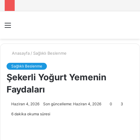
Menü
A
y
...
Anasayfa
/
Sağlıklı Beslenme
Sağlıklı Beslenme
Şekerli Yoğurt Yemenin
Faydaları
Haziran 4, 2026
Son güncelleme: Haziran 4, 2026
0
3
6 dakika okuma süresi