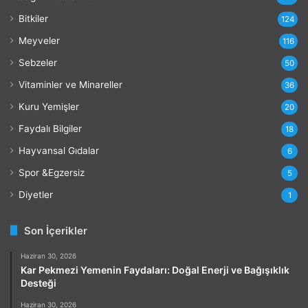
a
r
Bitkiler
124
ı
Meyveler
116
Sebzeler
50
Vitaminler ve Minareller
36
Kuru Yemişler
20
Faydalı Bilgiler
18
Hayvansal Gıdalar
6
Spor &Egzersiz
5
Diyetler
1
Son İçerikler
Haziran 30, 2026
Kar Pekmezi Yemenin Faydaları: Doğal Enerji ve Bağışıklık
Desteği
Haziran 30, 2026