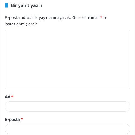
Bir yanıt yazın
E-posta adresiniz yayınlanmayacak.
Gerekli alanlar
*
ile
işaretlenmişlerdir
Y
o
r
u
m
*
Ad
*
E-posta
*