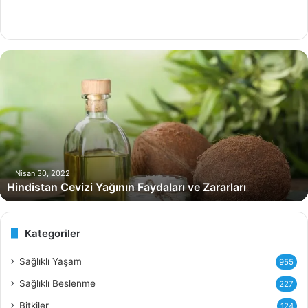
H
i
n
d
i
s
t
a
n
Nisan 30, 2022
Hindistan Cevizi Yağının Faydaları ve Zararları
C
e
v
i
Kategoriler
z
i
Sağlıklı Yaşam
955
Y
Sağlıklı Beslenme
227
a
ğ
Bitkiler
124