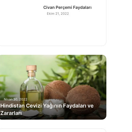
Civan Perçemi Faydaları
Ekim 21, 2022
H
Nisan 30, 2022
Hindistan Cevizi Yağının Faydaları ve
Zararları
C