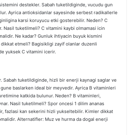
 sistemini destekler. Sabah tuketildiginde, vucudu gun
a
r
ur. Ayrica antioksidanlar sayesinde serbest radikallerle
a
lginligina karsi koruyucu etki gosterebilir. Neden? C
r
r. Nasil tuketilmeli? C vitamini kaybi olmamasi icin
l
alidir. Ne kadar? Gunluk ihtiyacin buyuk kismini
a
r
 dikkat etmeli? Bagisikligi zayif olanlar duzenli
ı
 de yuksek C vitamini icerir.
. Sabah tuketildiginde, hizli bir enerji kaynagi saglar ve
gune baslarken ideal bir meyvedir. Ayrica B vitaminleri
uretimine katkida bulunur. Neden? B vitaminleri,
ar. Nasil tuketilmeli? Spor oncesi 1 dilim ananas
, fazlasi kan sekerini hizli yukseltebilir. Kimler dikkat
malidir. Alternatifler: Muz ve hurma da dogal enerji