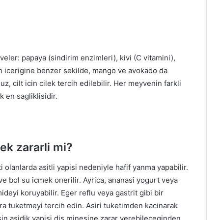
ler: papaya (sindirim enzimleri), kivi (C vitamini),
ain icerigine benzer sekilde, mango ve avokado da
z, cilt icin cilek tercih edilebilir. Her meyvenin farkli
 en sagliklisidir.
k zararli mi?
 olanlarda asitli yapisi nedeniyle hafif yanma yapabilir.
e bol su icmek onerilir. Ayrica, ananasi yogurt veya
deyi koruyabilir. Eger reflu veya gastrit gibi bir
ra tuketmeyi tercih edin. Asiri tuketimden kacinarak
sin asidik yapisi dis minesine zarar verebileceginden,