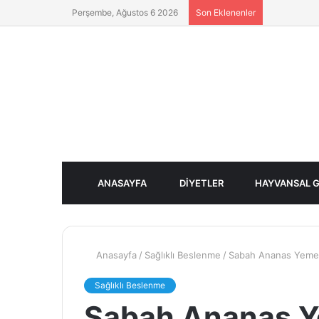
Perşembe, Ağustos 6 2026
Son Eklenenler
ANASAYFA
DIYETLER
HAYVANSAL G
Anasayfa
/
Sağlıklı Beslenme
/
Sabah Ananas Yemen
Sağlıklı Beslenme
Sabah Ananas Y