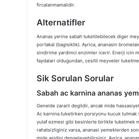
fircalanmamalidir.
Alternatifler
Ananas yerine sabah tuketilebilecek diger meyve
portakal (bagisiklik). Ayrica, ananasin bromel
sindirime yardimci enzimler icerir. Enerji icin mu
faydalari oldugundan, cesitli meyveler tuketmek
Sik Sorulan Sorular
Sabah ac karnina ananas yeme
Genelde zararli degildir, ancak mide hassasiyeti
Ac karnina tuketirken porsiyonu kucuk tutmak v
yulaf ezmesi gibi besinlerle birlikte tuketmek mi
rahatsizliginiz varsa, ananasi yemeklerden son
mide asidini dengeleyebilirsiniz. Ayrica, anana