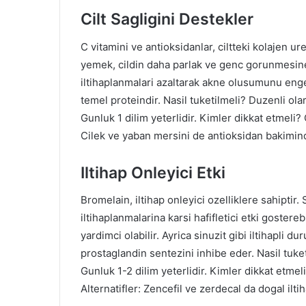
Cilt Sagligini Destekler
C vitamini ve antioksidanlar, ciltteki kolajen ur
yemek, cildin daha parlak ve genc gorunmesine k
iltihaplanmalari azaltarak akne olusumunu engel
temel proteindir. Nasil tuketilmeli? Duzenli ol
Gunluk 1 dilim yeterlidir. Kimler dikkat etmeli? C
Cilek ve yaban mersini de antioksidan bakimin
Iltihap Onleyici Etki
Bromelain, iltihap onleyici ozelliklere sahiptir.
iltihaplanmalarina karsi hafifletici etki gostereb
yardimci olabilir. Ayrica sinuzit gibi iltihapli 
prostaglandin sentezini inhibe eder. Nasil tuket
Gunluk 1-2 dilim yeterlidir. Kimler dikkat etmeli
Alternatifler: Zencefil ve zerdecal da dogal iltih