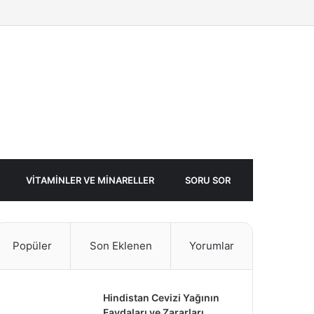
Facebook
Twitter
Rastgele
Makale
VITAMINLER VE MINARELLER
SORU SOR
Popüler
Son Eklenen
Yorumlar
Hindistan Cevizi Yağının
Faydaları ve Zararları