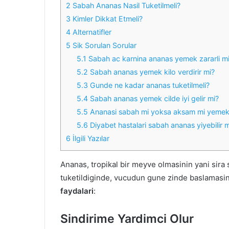
2
Sabah Ananas Nasil Tuketilmeli?
3
Kimler Dikkat Etmeli?
4
Alternatifler
5
Sik Sorulan Sorular
5.1
Sabah ac karnina ananas yemek zararli m
5.2
Sabah ananas yemek kilo verdirir mi?
5.3
Gunde ne kadar ananas tuketilmeli?
5.4
Sabah ananas yemek cilde iyi gelir mi?
5.5
Ananasi sabah mi yoksa aksam mi yemek 
5.6
Diyabet hastalari sabah ananas yiyebilir 
6
İlgili Yazılar
Ananas, tropikal bir meyve olmasinin yani sira 
tuketildiginde, vucudun gune zinde baslamasin
faydalari
:
Sindirime Yardimci Olur