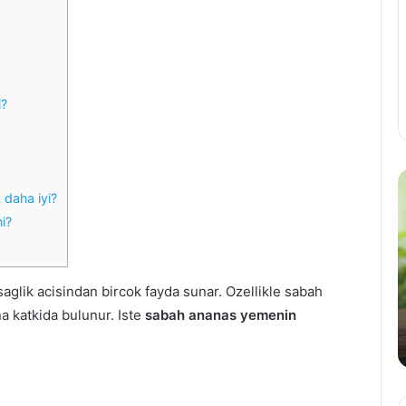
i?
i
daha iyi?
n
mi?
d
i
s
saglik acisindan bircok fayda sunar. Ozellikle sabah
t
a
a katkida bulunur. Iste
sabah ananas yemenin
n
e
v