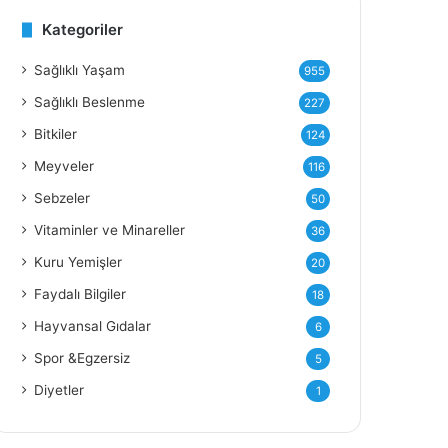
Kategoriler
Y
Sağlıklı Yaşam
955
Sağlıklı Beslenme
227
Bitkiler
124
Meyveler
116
Sebzeler
50
Vitaminler ve Minareller
36
Kuru Yemişler
20
Faydalı Bilgiler
18
Hayvansal Gıdalar
6
Spor &Egzersiz
5
Diyetler
1