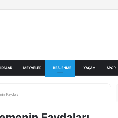
IDALAR
MEYVELER
BESLENME
YAŞAM
SPOR
in Faydaları
emenin Faydaları