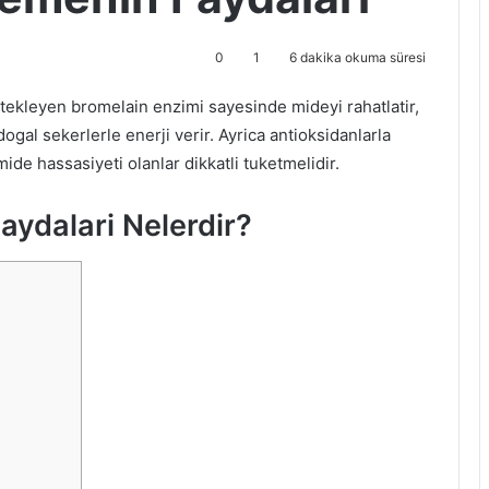
0
1
6 dakika okuma süresi
ekleyen bromelain enzimi sayesinde mideyi rahatlatir,
dogal sekerlerle enerji verir. Ayrica antioksidanlarla
de hassasiyeti olanlar dikkatli tuketmelidir.
ydalari Nelerdir?