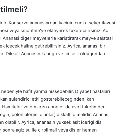
ilmeli?
sidir. Konserve ananaslardan kacinin cunku seker ilavesi
zmesi veya smoothie’ye ekleyerek tuketebilirsiniz. Ac
ir. Ananasi diger meyvelerle karistirarak meyve salatasi
k icecek haline getirebilirsiniz. Ayrica, ananasi bir
lir. Dikkat: Ananasin kabugu ve ici sert oldugundan
 nedeniyle hafif yanma hissedebilir. Diyabet hastalari
 kan sulandirici etki gosterebileceginden, kan
ir. Hamileler ve emziren anneler de asiri tuketimden
gin, polen alerjisi olanlar) dikkatli olmalidir. Ananas,
 olabilir. Ayrica, ananasin yuksek asit icerigi dis
n sonra agiz su ile cirpilmali veya disler hemen