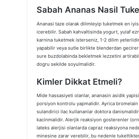
Sabah Ananas Nasil Tuket
Ananasi taze olarak dilimleyip tuketmek en iyi
icerebilir. Sabah kahvaltisinda yogurt, yulaf e
karnina tuketmek isterseniz, 1-2 dilim yeterlid
yapabilir veya sutle birlikte blenderdan gecirere
sure buzdolabinda bekletmek lezzetini artirabi
dogru sekilde soyulmalidir.
Kimler Dikkat Etmeli?
Mide hassasiyeti olanlar, ananasin asidik yapisi
porsiyon kontrolu yapmalidir. Ayrica bromelain
sulandirici ilac kullananlar doktora danismalid
kacinmalidir. Alerjik reaksiyon gosterenler (orne
lateks alerjisi olanlarda capraz reaksiyona neden
minesine zarar verebilir, bu nedenle tukettikte