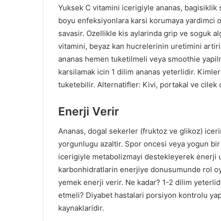
Yuksek C vitamini icerigiyle ananas, bagisiklik
boyu enfeksiyonlara karsi korumaya yardimci ol
savasir. Ozellikle kis aylarinda grip ve soguk a
vitamini, beyaz kan hucrelerinin uretimini artiri
ananas hemen tuketilmeli veya smoothie yapilm
karsilamak icin 1 dilim ananas yeterlidir. Kimler
tuketebilir. Alternatifler: Kivi, portakal ve cilek
Enerji Verir
Ananas, dogal sekerler (fruktoz ve glikoz) icerir
yorgunlugu azaltir. Spor oncesi veya yogun bir 
icerigiyle metabolizmayi destekleyerek enerji 
karbonhidratlarin enerjiye donusumunde rol oyn
yemek enerji verir. Ne kadar? 1-2 dilim yeterlidir
etmeli? Diyabet hastalari porsiyon kontrolu yap
kaynaklaridir.