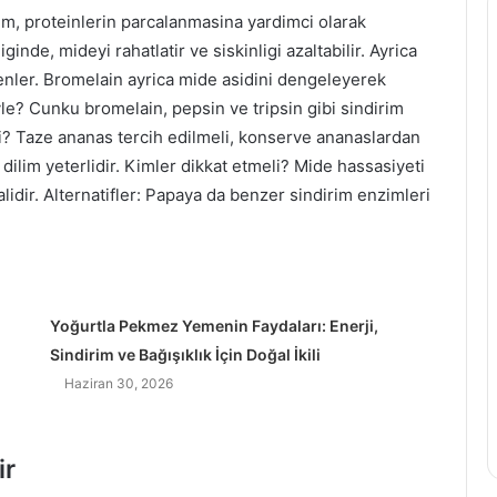
i
im, proteinlerin parcalanmasina yardimci olarak
z
i
iginde, mideyi rahatlatir ve siskinligi azaltabilir. Ayrica
zenler. Bromelain ayrica mide asidini dengeleyerek
a
yle? Cunku bromelain, pepsin ve tripsin gibi sindirim
ğ
meli? Taze ananas tercih edilmeli, konserve ananaslardan
ı
n
 dilim yeterlidir. Kimler dikkat etmeli? Mide hassasiyeti
ı
lidir. Alternatifler: Papaya da benzer sindirim enzimleri
n
F
a
y
d
Yoğurtla Pekmez Yemenin Faydaları: Enerji,
a
l
Sindirim ve Bağışıklık İçin Doğal İkili
a
Haziran 30, 2026
r
ı
v
ir
e
Z