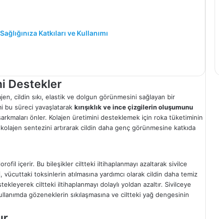
ağlığınıza Katkıları ve Kullanımı
ni Destekler
ajen, cildin sıkı, elastik ve dolgun görünmesini sağlayan bir
imi bu süreci yavaşlatarak
kırışıklık ve ince çizgilerin oluşumunu
ve sarkmaları önler. Kolajen üretimini desteklemek için roka tüketiminin
a, kolajen sentezini artırarak cildin daha genç görünmesine katkıda
ofil içerir. Bu bileşikler ciltteki iltihaplanmayı azaltarak sivilce
, vücuttaki toksinlerin atılmasına yardımcı olarak cildin daha temiz
tekleyerek ciltteki iltihaplanmayı dolaylı yoldan azaltır. Sivilceye
i kullanımda gözeneklerin sıkılaşmasına ve ciltteki yağ dengesinin
ır