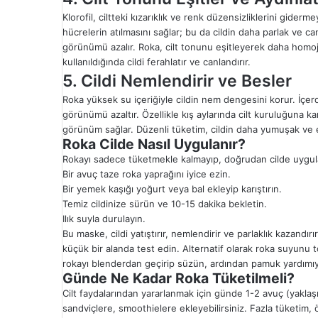
Klorofil, ciltteki kızarıklık ve renk düzensizliklerini gider
hücrelerin atılmasını sağlar; bu da cildin daha parlak ve ca
görünümü azalır. Roka, cilt tonunu eşitleyerek daha homoj
kullanıldığında cildi ferahlatır ve canlandırır.
5. Cildi Nemlendirir ve Besler
Roka yüksek su içeriğiyle cildin nem dengesini korur. İçerd
görünümü azaltır. Özellikle kış aylarında cilt kuruluğuna kar
görünüm sağlar. Düzenli tüketim, cildin daha yumuşak ve 
Roka Cilde Nasıl Uygulanır?
Rokayı sadece tüketmekle kalmayıp, doğrudan cilde uygulayar
Bir avuç taze roka yaprağını iyice ezin.
Bir yemek kaşığı yoğurt veya bal ekleyip karıştırın.
Temiz cildinize sürün ve 10-15 dakika bekletin.
Ilık suyla durulayın.
Bu maske, cildi yatıştırır, nemlendirir ve parlaklık kazandı
küçük bir alanda test edin. Alternatif olarak roka suyunu t
rokayı blenderdan geçirip süzün, ardından pamuk yardımıyla 
Günde Ne Kadar Roka Tüketilmeli?
Cilt faydalarından yararlanmak için günde 1-2 avuç (yaklaş
sandviçlere, smoothielere ekleyebilirsiniz. Fazla tüketim, öz