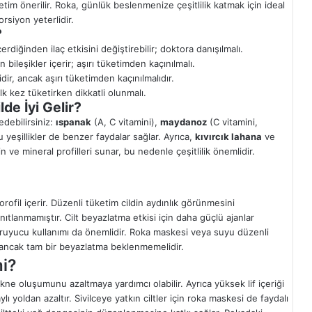
ketim önerilir. Roka, günlük beslenmenize çeşitlilik katmak için ideal
rsiyon yeterlidir.
?
rdiğinden ilaç etkisini değiştirebilir; doktora danışılmalı.
 bileşikler içerir; aşırı tüketimden kaçınılmalı.
ir, ancak aşırı tüketimden kaçınılmalıdır.
 ilk kez tüketirken dikkatli olunmalı.
lde İyi Gelir?
edebilirsiniz:
ıspanak
(A, C vitamini),
maydanoz
(C vitamini,
u yeşillikler de benzer faydalar sağlar. Ayrıca,
kıvırcık lahana
ve
in ve mineral profilleri sunar, bu nedenle çeşitlilik önemlidir.
rofil içerir. Düzenli tüketim cildin aydınlık görünmesini
nıtlanmamıştır. Cilt beyazlatma etkisi için daha güçlü ajanlar
koruyucu kullanımı da önemlidir. Roka maskesi veya suyu düzenli
r, ancak tam bir beyazlatma beklenmemelidir.
mi?
akne oluşumunu azaltmaya yardımcı olabilir. Ayrıca yüksek lif içeriği
lı yoldan azaltır. Sivilceye yatkın ciltler için roka maskesi de faydalı