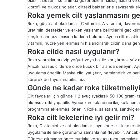
olabilir. Düzenli kullanımda gözeneklerin sıkılaşmasına ve
klorofil ve glukozinolatlar, ciltteki bakterilerle savaşarak 
Roka yemek cilt yaşlanmasını gec
Roka, güçlü antioksidanlar (C vitamini, A vitamini, flavonoi
üretimini destekler ve erken yaşlanma belirtilerini geciktir
kırışıklıkların azalmasına katkıda bulunur. Ayrıca cilt elast
vitamini, hücre yenilenmesini hızlandırarak cildin daha ge
Roka cilde nasıl uygulanır?
Roka yapraklarını ezip yoğurt veya bal ile karıştırarak yüz m
Ancak hassas ciltlerde önce küçük bir alanda deneyin. Ayrıc
uygulama önerilir. Maske cildi yatıştırır, nemlendirir ve par
sürerek de faydalanabilirsiniz.
Günde ne kadar roka tüketmeliy
Cilt faydaları için günde 1-2 avuç (yaklaşık 50-100 gram) t
olumsuz etki yapabilir. Ayrıca kan sulandırıcı ilaç kullananl
programına eklenmesi önerilir. Roka, salatalara, sandviçler
Roka cilt lekelerine iyi gelir mi?
Roka, C vitamini ve antioksidanlar sayesinde cilt lekelerin
uygulama ile leke görünümü zamanla hafifleyebilir. Ancak
Güneşe çıkmadan önce mutlaka koruyucu uygulanmalıdır. Rok