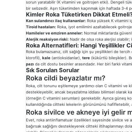
sorun yaratabilir (K vitamini ve goitrojen etki). Dengeli tü
bir sebzedir. Aşırı tüketimden kaçınmak için haftada 3-4 po
Kimler Roka Tüketirken Dikkat Etmeli
Kan sulandırıcı ilaç kullananlar:
Roka yüksek K vitamini içe
Tiroid hastaları:
Roka, iyot emilimini azaltabilecek goitrojen
Hamileler ve emziren anneler:
Normal miktarlarda güvenlid
Alerjik reaksiyon riski:
Nadir de olsa roka alerjisi olabilir;
Roka Alternatifleri: Hangi Yeşillikler Ci
Roka bulamazsanız, cilt sağlığı için şu yeşillikleri de tercih 
klorofil),
kale
(antioksidanlar),
tere
(kükürtlü bileşikler). B
pazı
da cilt dostu besinler arasındadır. Her biri farklı vitam
Sık Sorulan Sorular
Roka cildi beyazlatır mı?
Roka, cilt tonunu eşitlemeye yardımcı olan C vitamini ve klo
destekleyebilir, ancak beyazlatma iddiası bilimsel olarak ka
(örneğin C vitamini serumları) gerekebilir. Ayrıca güneş 
kullanıldığında ciltteki lekelerin görünümünü hafifletebili
Roka sivilce ve akneye iyi gelir 
Evet, roka antiinflamatuar özellikleri sayesinde sivilce ve 
bağırsak sağlığını destekleyerek ciltteki iltihaplanmayı dolay