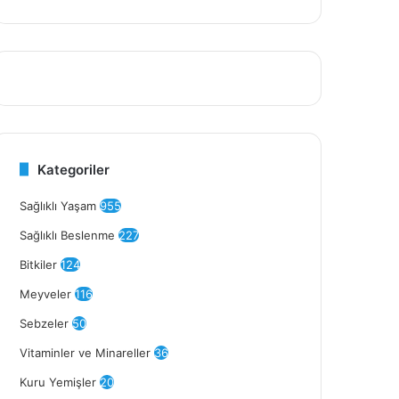
Kategoriler
Sağlıklı Yaşam
955
Sağlıklı Beslenme
227
Bitkiler
124
Meyveler
116
Sebzeler
50
Vitaminler ve Minareller
36
Kuru Yemişler
20