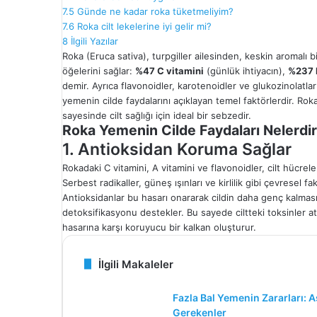
7.5
Günde ne kadar roka tüketmeliyim?
7.6
Roka cilt lekelerine iyi gelir mi?
8
İlgili Yazılar
Roka (Eruca sativa), turpgiller ailesinden, keskin aromalı bi
öğelerini sağlar:
%47 C vitamini
(günlük ihtiyacın),
%237 
demir. Ayrıca flavonoidler, karotenoidler ve glukozinolatlar
yemenin cilde faydalarını açıklayan temel faktörlerdir. R
sayesinde cilt sağlığı için ideal bir sebzedir.
Roka Yemenin Cilde Faydaları Nelerdi
1. Antioksidan Koruma Sağlar
Rokadaki C vitamini, A vitamini ve flavonoidler, cilt hücrel
Serbest radikaller, güneş ışınları ve kirlilik gibi çevresel fa
Antioksidanlar bu hasarı onararak cildin daha genç kalmasına
detoksifikasyonu destekler. Bu sayede ciltteki toksinler atı
hasarına karşı koruyucu bir kalkan oluşturur.
İlgili Makaleler
Fazla Bal Yemenin Zararları: A
Gerekenler