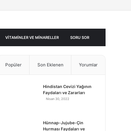
Facebook
Twitter
Rastgele
Makale
VITAMINLER VE MINARELLER
SORU SOR
Popüler
Son Eklenen
Yorumlar
Hindistan Cevizi Yağının
Faydaları ve Zararları
Nisan 30, 2022
Hünnap-Jujube-Çin
Hurması Faydaları ve