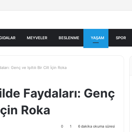
GIDALAR
MEYVELER
BESLENME
YAŞAM
SPOR
rı: Genç ve Işıltılı Bir Cilt İçin Roka
lde Faydaları: Genç
t İçin Roka
0
1
6 dakika okuma süresi