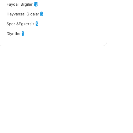
Faydalı Bilgiler
18
Hayvansal Gıdalar
6
Spor &Egzersiz
5
Diyetler
1