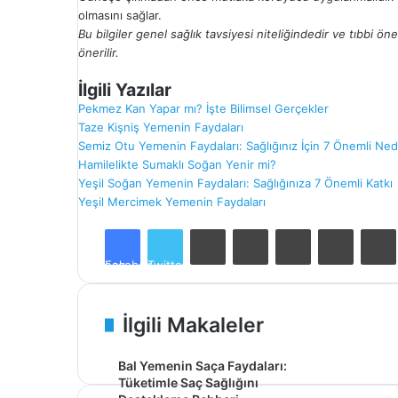
olmasını sağlar.
Bu bilgiler genel sağlık tavsiyesi niteliğindedir ve tıbbi ö
önerilir.
İlgili Yazılar
Pekmez Kan Yapar mı? İşte Bilimsel Gerçekler
Taze Kişniş Yemenin Faydaları
Semiz Otu Yemenin Faydaları: Sağlığınız İçin 7 Önemli Ne
Hamilelikte Sumaklı Soğan Yenir mi?
Yeşil Soğan Yemenin Faydaları: Sağlığınıza 7 Önemli Katkı
Yeşil Mercimek Yemenin Faydaları
LinkedIn
Tumblr
Pinterest
Reddit
VK
Facebook
Twitter
İlgili Makaleler
Bal Yemenin Saça Faydaları:
Tüketimle Saç Sağlığını