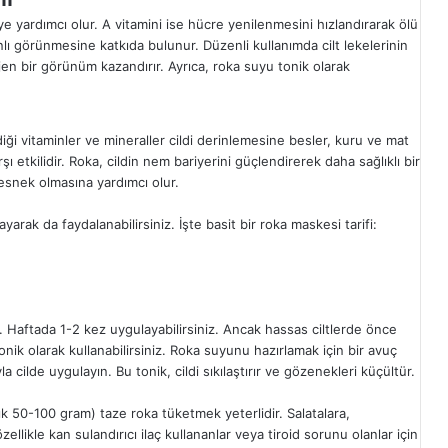
meye yardımcı olur. A vitamini ise hücre yenilenmesini hızlandırarak ölü
nlı görünmesine katkıda bulunur. Düzenli kullanımda cilt lekelerinin
en bir görünüm kazandırır. Ayrıca, roka suyu tonik olarak
iği vitaminler ve mineraller cildi derinlemesine besler, kuru ve mat
şı etkilidir. Roka, cildin nem bariyerini güçlendirerek daha sağlıklı bir
esnek olmasına yardımcı olur.
ak da faydalanabilirsiniz. İşte basit bir roka maskesi tarifi:
rır. Haftada 1-2 kez uygulayabilirsiniz. Ancak hassas ciltlerde önce
onik olarak kullanabilirsiniz. Roka suyunu hazırlamak için bir avuç
cilde uygulayın. Bu tonik, cildi sıkılaştırır ve gözenekleri küçültür.
ık 50-100 gram) taze roka tüketmek yeterlidir. Salatalara,
ellikle kan sulandırıcı ilaç kullananlar veya tiroid sorunu olanlar için