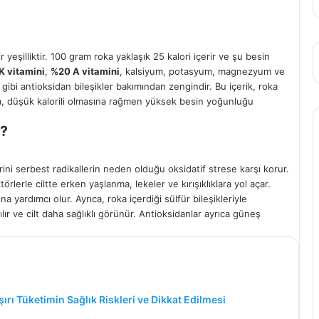
r yeşilliktir. 100 gram roka yaklaşık 25 kalori içerir ve şu besin
K vitamini
,
%20 A vitamini
, kalsiyum, potasyum, magnezyum ve
 gibi antioksidan bileşikler bakımından zengindir. Bu içerik, roka
oka, düşük kalorili olmasına rağmen yüksek besin yoğunluğu
r?
erini serbest radikallerin neden olduğu oksidatif strese karşı korur.
ktörlerle ciltte erken yaşlanma, lekeler ve kırışıklıklara yol açar.
 yardımcı olur. Ayrıca, roka içerdiği sülfür bileşikleriyle
lır ve cilt daha sağlıklı görünür. Antioksidanlar ayrıca güneş
şırı Tüketimin Sağlık Riskleri ve Dikkat Edilmesi