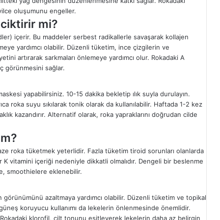
 ciltteki yağ dengesinin düzenlenmesine katkı sağlar. Rokadaki
sivilce oluşumunu engeller.
iktirir mi?
dler) içerir. Bu maddeler serbest radikallerle savaşarak kollajen
meye yardımcı olabilir. Düzenli tüketim, ince çizgilerin ve
ikiyetini artırarak sarkmaları önlemeye yardımcı olur. Rokadaki A
nç görünmesini sağlar.
askesi yapabilirsiniz. 10-15 dakika bekletip ılık suyla durulayın.
a roka suyu sıkılarak tonik olarak da kullanılabilir. Haftada 1-2 kez
laklık kazandırır. Alternatif olarak, roka yapraklarını doğrudan cilde
im?
aze roka tüketmek yeterlidir. Fazla tüketim tiroid sorunları olanlarda
ar K vitamini içeriği nedeniyle dikkatli olmalıdır. Dengeli bir beslenme
e, smoothielere eklenebilir.
in görünümünü azaltmaya yardımcı olabilir. Düzenli tüketim ve topikal
 güneş koruyucu kullanımı da lekelerin önlenmesinde önemlidir.
adaki klorofil, cilt tonunu eşitleyerek lekelerin daha az belirgin