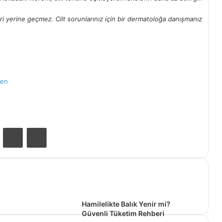
neri yerine geçmez. Cilt sorunlarınız için bir dermatoloğa danışmanız
den
ontakte
E-Posta ile paylaş
Yazdır
Hamilelikte Balık Yenir mi?
Güvenli Tüketim Rehberi