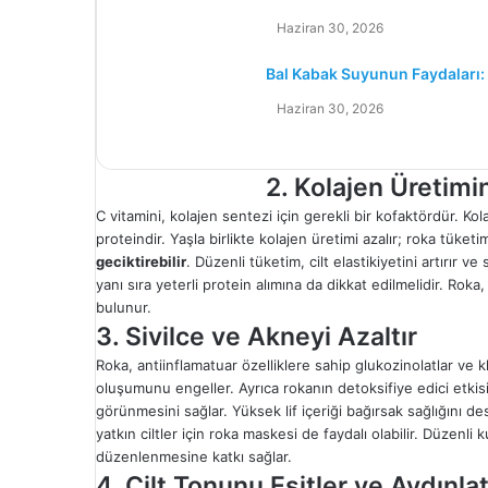
Haziran 30, 2026
Bal Kabak Suyunun Faydaları: S
Haziran 30, 2026
2. Kolajen Üretimi
C vitamini, kolajen sentezi için gerekli bir kofaktördür. Kol
proteindir. Yaşla birlikte kolajen üretimi azalır; roka tüket
geciktirebilir
. Düzenli tüketim, cilt elastikiyetini artırır 
yanı sıra yeterli protein alımına da dikkat edilmelidir. Rok
bulunur.
3. Sivilce ve Akneyi Azaltır
Roka, antiinflamatuar özelliklere sahip glukozinolatlar ve klor
oluşumunu engeller. Ayrıca rokanın detoksifiye edici etkisi
görünmesini sağlar. Yüksek lif içeriği bağırsak sağlığını des
yatkın ciltler için roka maskesi de faydalı olabilir. Düzenl
düzenlenmesine katkı sağlar.
4. Cilt Tonunu Eşitler ve Aydınlat