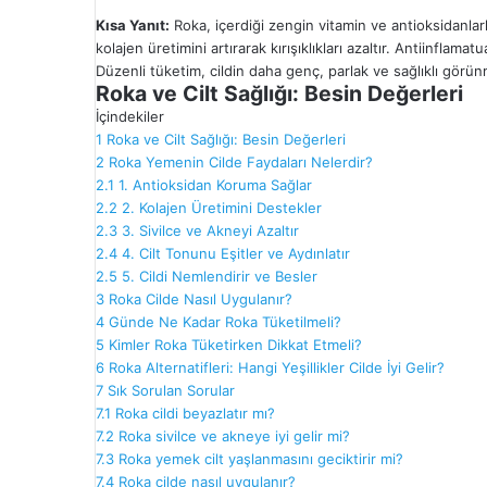
Kısa Yanıt:
Roka, içerdiği zengin vitamin ve antioksidanlarla
kolajen üretimini artırarak kırışıklıkları azaltır. Antiinflama
Düzenli tüketim, cildin daha genç, parlak ve sağlıklı görü
Roka ve Cilt Sağlığı: Besin Değerleri
İçindekiler
1
Roka ve Cilt Sağlığı: Besin Değerleri
2
Roka Yemenin Cilde Faydaları Nelerdir?
2.1
1. Antioksidan Koruma Sağlar
2.2
2. Kolajen Üretimini Destekler
2.3
3. Sivilce ve Akneyi Azaltır
2.4
4. Cilt Tonunu Eşitler ve Aydınlatır
2.5
5. Cildi Nemlendirir ve Besler
3
Roka Cilde Nasıl Uygulanır?
4
Günde Ne Kadar Roka Tüketilmeli?
5
Kimler Roka Tüketirken Dikkat Etmeli?
6
Roka Alternatifleri: Hangi Yeşillikler Cilde İyi Gelir?
7
Sık Sorulan Sorular
7.1
Roka cildi beyazlatır mı?
7.2
Roka sivilce ve akneye iyi gelir mi?
7.3
Roka yemek cilt yaşlanmasını geciktirir mi?
7.4
Roka cilde nasıl uygulanır?