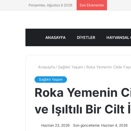
Perşembe, Ağustos 6 2026
Son Eklenenler
ANASAYFA
DIYETLER
HAYVANSAL 
Anasayfa
/
Sağlıklı Yaşam
/
Roka Yemenin Cilde Faydala
Sağlıklı Yaşam
Roka Yemenin Ci
ve Işıltılı Bir Cil
Haziran 23, 2026
Son güncelleme: Haziran 4, 2026