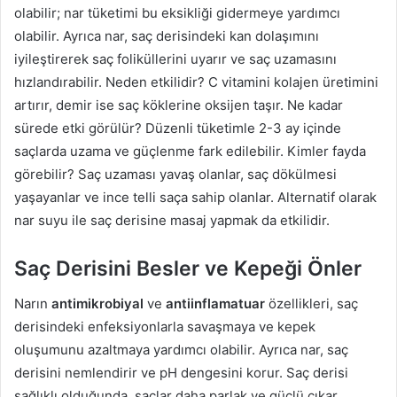
olabilir; nar tüketimi bu eksikliği gidermeye yardımcı
olabilir. Ayrıca nar, saç derisindeki kan dolaşımını
iyileştirerek saç foliküllerini uyarır ve saç uzamasını
hızlandırabilir. Neden etkilidir? C vitamini kolajen üretimini
artırır, demir ise saç köklerine oksijen taşır. Ne kadar
sürede etki görülür? Düzenli tüketimle 2-3 ay içinde
saçlarda uzama ve güçlenme fark edilebilir. Kimler fayda
görebilir? Saç uzaması yavaş olanlar, saç dökülmesi
yaşayanlar ve ince telli saça sahip olanlar. Alternatif olarak
nar suyu ile saç derisine masaj yapmak da etkilidir.
Saç Derisini Besler ve Kepeği Önler
Narın
antimikrobiyal
ve
antiinflamatuar
özellikleri, saç
derisindeki enfeksiyonlarla savaşmaya ve kepek
oluşumunu azaltmaya yardımcı olabilir. Ayrıca nar, saç
derisini nemlendirir ve pH dengesini korur. Saç derisi
sağlıklı olduğunda, saçlar daha parlak ve güçlü çıkar.