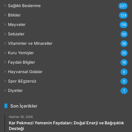
l
Sağlıklı Beslenme
227
a
r
Bitkiler
124
ı
Meyveler
116
Sebzeler
50
Vitaminler ve Minareller
36
Kuru Yemişler
20
Faydalı Bilgiler
18
Hayvansal Gıdalar
6
Spor &Egzersiz
5
Diyetler
1
Son İçerikler
Haziran 30, 2026
Kar Pekmezi Yemenin Faydaları: Doğal Enerji ve Bağışıklık
Desteği