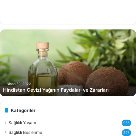
H
i
n
d
i
s
t
a
n
Nisan 30, 2022
Hindistan Cevizi Yağının Faydaları ve Zararları
C
e
v
i
Kategoriler
z
i
Sağlıklı Yaşam
955
Y
Sağlıklı Beslenme
227
a