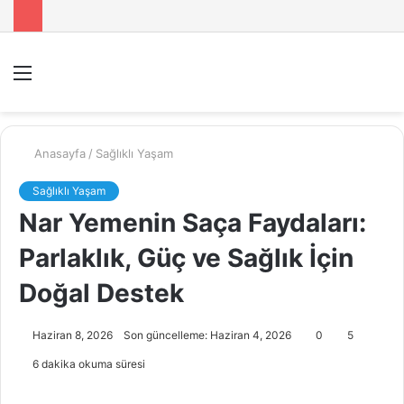
Menü
A
y
...
Anasayfa
/
Sağlıklı Yaşam
Sağlıklı Yaşam
Nar Yemenin Saça Faydaları:
Parlaklık, Güç ve Sağlık İçin
Doğal Destek
Haziran 8, 2026
Son güncelleme: Haziran 4, 2026
0
5
6 dakika okuma süresi