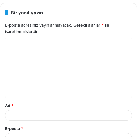
Bir yanıt yazın
E-posta adresiniz yayınlanmayacak.
Gerekli alanlar
*
ile
işaretlenmişlerdir
Y
o
r
u
m
*
Ad
*
E-posta
*