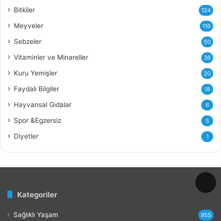
ğ
Bitkiler
124
ı
Meyveler
116
n
ı
Sebzeler
50
n
Vitaminler ve Minareller
36
F
a
Kuru Yemişler
20
y
Faydalı Bilgiler
18
d
a
Hayvansal Gıdalar
6
l
Spor &Egzersiz
5
a
r
Diyetler
1
ı
v
e
Z
a
Kategoriler
r
a
Sağlıklı Yaşam
r
955