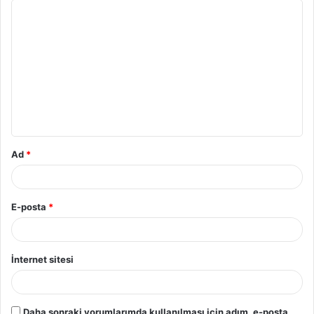
Y
o
r
u
m
*
Ad
*
E-posta
*
İnternet sitesi
Daha sonraki yorumlarımda kullanılması için adım, e-posta