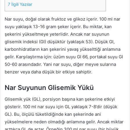
7
İlgili Yazılar
Nar suyu, doğal olarak fruktoz ve glikoz içerir. 100 ml nar
suyu yaklaşık 13-16 gram şeker içerir. Bu miktar, kan
şekerini yükseltmeye yeterlidir. Ancak nar suyunun
glisemik indeksi (GI) düşüktür (yaklaşık 53). Düşük GI,
karbonhidratların kan şekerini yavaş yükselttiği anlamına
gelir. Karşılaştırma için: üzüm suyu GI 66, portakal suyu GI
50-60 arasındadır. Yani nar suyu, diğer meyve sularına
benzer veya daha düşük bir etkiye sahiptir.
Nar Suyunun Glisemik Yükü
Glisemik yük (GL), porsiyon başına kan şekerine etkiyi
gösterir. 100 ml nar suyu için GL yaklaşık 7-8’dir (düşük
GL). Bu, ölçülü tüketildiğinde kan şekerinde ani
yükselmelere neden olmadığı anlamına gelir. Ancak miktar
arttıkça GL de artar. Örneğin 300 ml nar suyu (bir büyük