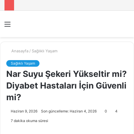
Menü
A
y
...
Anasayfa
/
Sağlıklı Yaşam
Sağlıklı Yaşam
Nar Suyu Şekeri Yükseltir mi?
Diyabet Hastaları İçin Güvenli
mi?
Haziran 9, 2026
Son güncelleme: Haziran 4, 2026
0
4
7 dakika okuma süresi