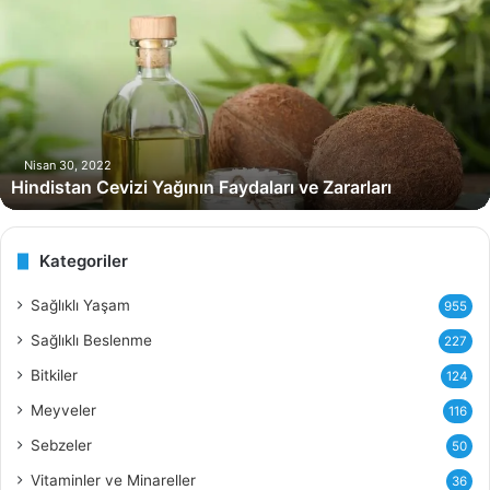
i
n
d
i
s
t
a
n
Nisan 30, 2022
Hindistan Cevizi Yağının Faydaları ve Zararları
C
e
v
i
Kategoriler
z
i
Sağlıklı Yaşam
955
Y
Sağlıklı Beslenme
227
a
ğ
Bitkiler
124
ı
Meyveler
116
n
ı
Sebzeler
50
n
Vitaminler ve Minareller
36
F