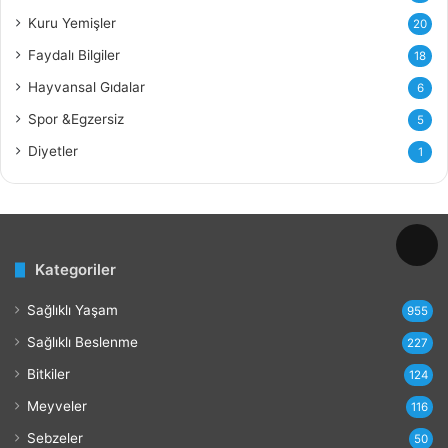
a
Kuru Yemişler
20
y
Faydalı Bilgiler
18
d
a
Hayvansal Gıdalar
6
l
Spor &Egzersiz
5
a
r
Diyetler
1
ı
v
e
Z
a
Kategoriler
r
a
Sağlıklı Yaşam
r
955
l
Sağlıklı Beslenme
227
a
r
Bitkiler
124
ı
Meyveler
116
Sebzeler
50