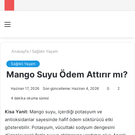
Menü
A
y
...
Anasayfa
/
Sağlıklı Yaşam
Sağlıklı Yaşam
Mango Suyu Ödem Attırır mı?
Haziran 17, 2026
Son güncelleme: Haziran 4, 2026
0
2
4 dakika okuma süresi
Kisa Yanit:
Mango suyu, içerdiği potasyum ve
antioksidanlar sayesinde hafif ödem söktürücü etki
gösterebilir. Potasyum, vücuttaki sodyum dengesini