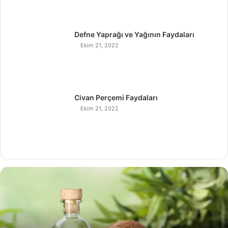
Defne Yaprağı ve Yağının Faydaları
Ekim 21, 2022
Civan Perçemi Faydaları
Ekim 21, 2022
H
i
n
d
i
s