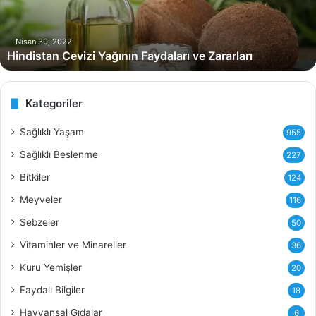
t
a
n
Nisan 30, 2022
Hindistan Cevizi Yağının Faydaları ve Zararları
C
e
v
i
Kategoriler
z
i
Sağlıklı Yaşam
955
Y
Sağlıklı Beslenme
227
a
ğ
Bitkiler
124
ı
Meyveler
116
n
ı
Sebzeler
50
n
Vitaminler ve Minareller
36
F
a
Kuru Yemişler
20
y
Faydalı Bilgiler
18
d
a
Hayvansal Gıdalar
6