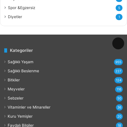
l
Spor &Egzersiz
5
a
r
Diyetler
1
ı
v
e
Z
a
Kategoriler
r
a
Sağlıklı Yaşam
r
955
l
Sağlıklı Beslenme
227
a
r
Bitkiler
124
ı
Meyveler
116
Sebzeler
50
Vitaminler ve Minareller
36
Kuru Yemişler
20
Faydalı Bilgiler
18