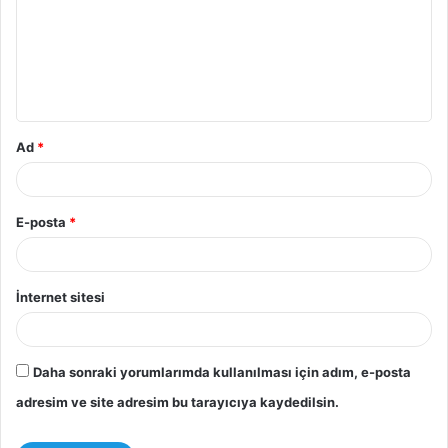
r
u
m
*
Ad
*
E-posta
*
İnternet sitesi
Daha sonraki yorumlarımda kullanılması için adım, e-posta
adresim ve site adresim bu tarayıcıya kaydedilsin.