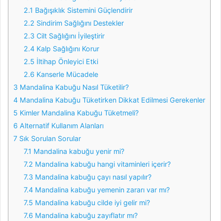
2.1
Bağışıklık Sistemini Güçlendirir
2.2
Sindirim Sağlığını Destekler
2.3
Cilt Sağlığını İyileştirir
2.4
Kalp Sağlığını Korur
2.5
İltihap Önleyici Etki
2.6
Kanserle Mücadele
3
Mandalina Kabuğu Nasıl Tüketilir?
4
Mandalina Kabuğu Tüketirken Dikkat Edilmesi Gerekenler
5
Kimler Mandalina Kabuğu Tüketmeli?
6
Alternatif Kullanım Alanları
7
Sık Sorulan Sorular
7.1
Mandalina kabuğu yenir mi?
7.2
Mandalina kabuğu hangi vitaminleri içerir?
7.3
Mandalina kabuğu çayı nasıl yapılır?
7.4
Mandalina kabuğu yemenin zararı var mı?
7.5
Mandalina kabuğu cilde iyi gelir mi?
7.6
Mandalina kabuğu zayıflatır mı?