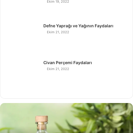
Ekim 19, 2022
Defne Yaprağı ve Yağının Faydaları
Ekim 21, 2022
Civan Perçemi Faydaları
Ekim 21, 2022
H
i
n
d
i