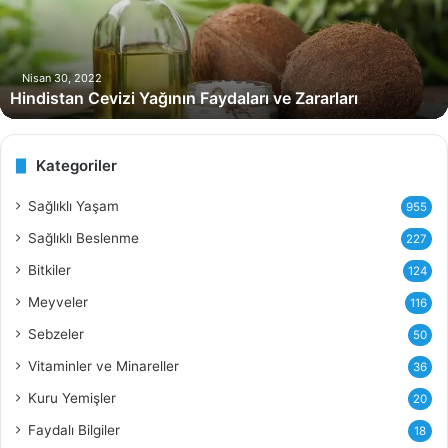
s
t
a
n
Nisan 30, 2022
Hindistan Cevizi Yağının Faydaları ve Zararları
C
e
v
i
Kategoriler
z
i
Sağlıklı Yaşam
955
Y
Sağlıklı Beslenme
227
a
ğ
Bitkiler
124
ı
Meyveler
116
n
ı
Sebzeler
50
n
Vitaminler ve Minareller
36
F
a
Kuru Yemişler
20
y
Faydalı Bilgiler
18
d