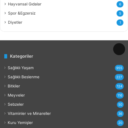
a
Hayvansal Gıdalar
6
l
Spor &Egzersiz
5
a
r
Diyetler
1
ı
v
e
Z
a
Kategoriler
r
a
Sağlıklı Yaşam
r
955
l
Sağlıklı Beslenme
227
a
r
Bitkiler
124
ı
Meyveler
116
Sebzeler
50
Vitaminler ve Minareller
36
Kuru Yemişler
20