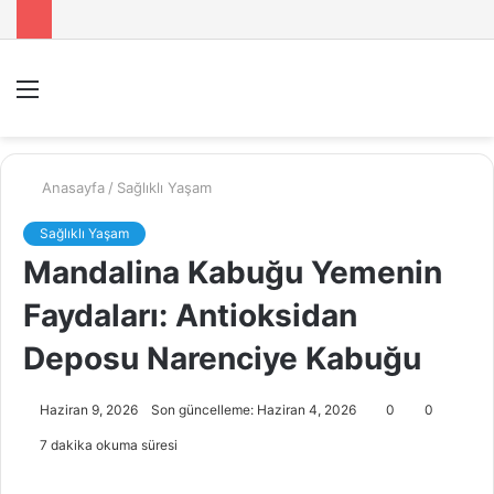
Menü
A
y
...
Anasayfa
/
Sağlıklı Yaşam
Sağlıklı Yaşam
Mandalina Kabuğu Yemenin
Faydaları: Antioksidan
Deposu Narenciye Kabuğu
Haziran 9, 2026
Son güncelleme: Haziran 4, 2026
0
0
7 dakika okuma süresi