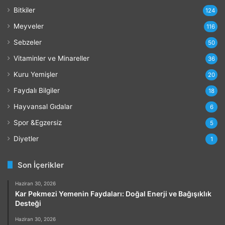
r
Bitkiler
124
ı
Meyveler
116
Sebzeler
50
Vitaminler ve Minareller
36
Kuru Yemişler
20
Faydalı Bilgiler
18
Hayvansal Gıdalar
6
Spor &Egzersiz
5
Diyetler
1
Son İçerikler
Haziran 30, 2026
Kar Pekmezi Yemenin Faydaları: Doğal Enerji ve Bağışıklık
Desteği
Haziran 30, 2026