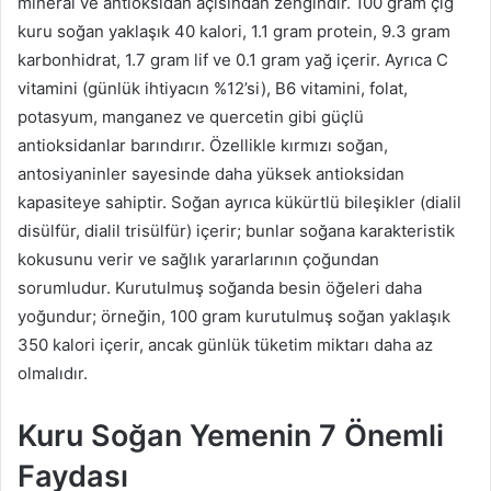
mineral ve antioksidan açısından zengindir. 100 gram çiğ
kuru soğan yaklaşık 40 kalori, 1.1 gram protein, 9.3 gram
karbonhidrat, 1.7 gram lif ve 0.1 gram yağ içerir. Ayrıca C
vitamini (günlük ihtiyacın %12’si), B6 vitamini, folat,
potasyum, manganez ve quercetin gibi güçlü
antioksidanlar barındırır. Özellikle kırmızı soğan,
antosiyaninler sayesinde daha yüksek antioksidan
kapasiteye sahiptir. Soğan ayrıca kükürtlü bileşikler (dialil
disülfür, dialil trisülfür) içerir; bunlar soğana karakteristik
kokusunu verir ve sağlık yararlarının çoğundan
sorumludur. Kurutulmuş soğanda besin öğeleri daha
yoğundur; örneğin, 100 gram kurutulmuş soğan yaklaşık
350 kalori içerir, ancak günlük tüketim miktarı daha az
olmalıdır.
Kuru Soğan Yemenin 7 Önemli
Faydası