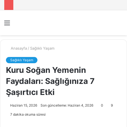
Menü
A
y
...
Anasayfa
/
Sağlıklı Yaşam
Sağlıklı Yaşam
Kuru Soğan Yemenin
Faydaları: Sağlığınıza 7
Şaşırtıcı Etki
Haziran 15, 2026
Son güncelleme: Haziran 4, 2026
0
9
7 dakika okuma süresi