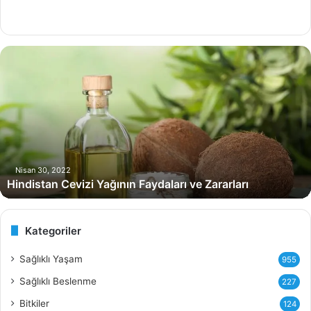
H
i
n
d
i
s
t
a
n
Nisan 30, 2022
Hindistan Cevizi Yağının Faydaları ve Zararları
C
e
v
i
Kategoriler
z
i
Sağlıklı Yaşam
955
Y
Sağlıklı Beslenme
227
a
ğ
Bitkiler
124