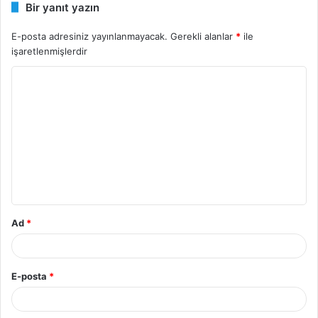
Bir yanıt yazın
E-posta adresiniz yayınlanmayacak.
Gerekli alanlar
*
ile
işaretlenmişlerdir
Y
o
r
u
m
*
Ad
*
E-posta
*