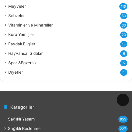
ı
Meyveler
116
n
ı
Sebzeler
50
n
Vitaminler ve Minareller
36
F
a
Kuru Yemişler
20
y
Faydalı Bilgiler
18
d
a
Hayvansal Gıdalar
6
l
Spor &Egzersiz
5
a
r
Diyetler
1
ı
v
e
Z
a
Kategoriler
r
a
Sağlıklı Yaşam
r
955
l
Sağlıklı Beslenme
227
a