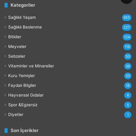
Kategoriler
r
a
Sağlıklı Yaşam
r
955
l
Sağlıklı Beslenme
227
a
r
Bitkiler
124
ı
Meyveler
116
Sebzeler
50
Vitaminler ve Minareller
36
Kuru Yemişler
20
Faydalı Bilgiler
18
Hayvansal Gıdalar
6
Spor &Egzersiz
5
Diyetler
1
Son İçerikler