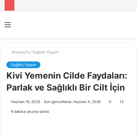
Menü
A
y
...
Anasayfa
/
Sağlıklı Yaşam
Sağlıklı Yaşam
Kivi Yemenin Cilde Faydaları:
Parlak ve Sağlıklı Bir Cilt İçin
Haziran 16, 2026
Son güncelleme: Haziran 4, 2026
0
12
6 dakika okuma süresi