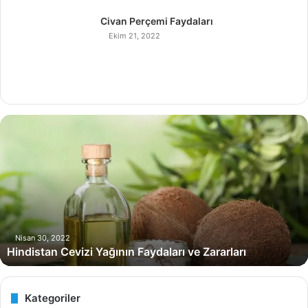
Civan Perçemi Faydaları
Ekim 21, 2022
H
i
n
d
i
s
t
a
n
Nisan 30, 2022
Hindistan Cevizi Yağının Faydaları ve Zararları
C
e
v
i
Kategoriler