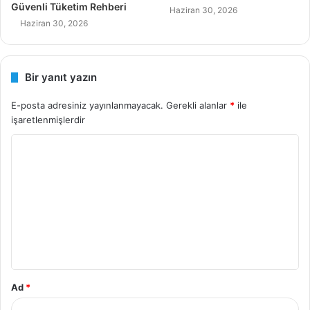
Güvenli Tüketim Rehberi
Haziran 30, 2026
Haziran 30, 2026
Bir yanıt yazın
E-posta adresiniz yayınlanmayacak.
Gerekli alanlar
*
ile
işaretlenmişlerdir
Y
o
r
u
m
*
Ad
*