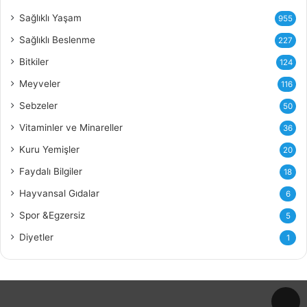
z
i
Sağlıklı Yaşam
955
Y
Sağlıklı Beslenme
227
a
ğ
Bitkiler
124
ı
Meyveler
116
n
ı
Sebzeler
50
n
Vitaminler ve Minareller
36
F
a
Kuru Yemişler
20
y
Faydalı Bilgiler
18
d
a
Hayvansal Gıdalar
6
l
Spor &Egzersiz
5
a
r
Diyetler
1
ı
v
e
Z
a