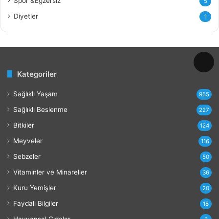
Spor &Egzersiz
5
a
r
Diyetler
1
ı
v
e
Z
a
Kategoriler
r
a
Sağlıklı Yaşam
r
955
l
Sağlıklı Beslenme
227
a
r
Bitkiler
124
ı
Meyveler
116
Sebzeler
50
Vitaminler ve Minareller
36
Kuru Yemişler
20
Faydalı Bilgiler
18
Hayvansal Gıdalar