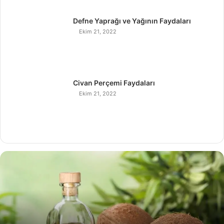
Defne Yaprağı ve Yağının Faydaları
Ekim 21, 2022
Civan Perçemi Faydaları
Ekim 21, 2022
H
i
n
d
i
s
t