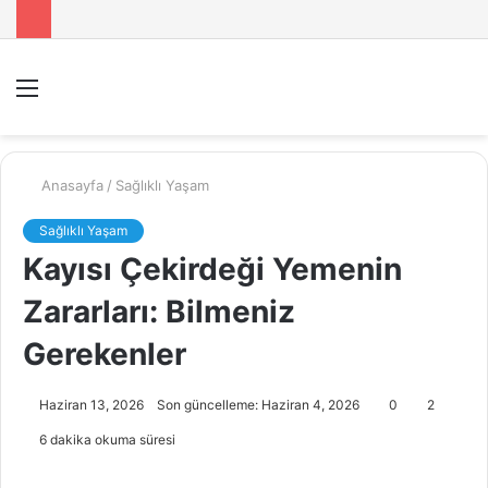
Menü
A
y
...
Anasayfa
/
Sağlıklı Yaşam
Sağlıklı Yaşam
Kayısı Çekirdeği Yemenin
Zararları: Bilmeniz
Gerekenler
Haziran 13, 2026
Son güncelleme: Haziran 4, 2026
0
2
6 dakika okuma süresi