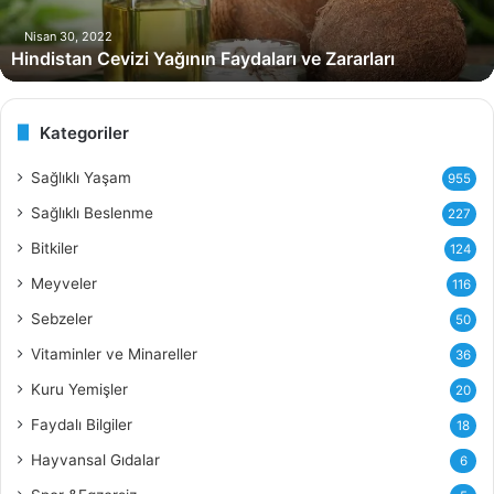
a
n
Nisan 30, 2022
Hindistan Cevizi Yağının Faydaları ve Zararları
C
e
v
i
Kategoriler
z
i
Sağlıklı Yaşam
955
Y
Sağlıklı Beslenme
227
a
ğ
Bitkiler
124
ı
Meyveler
116
n
ı
Sebzeler
50
n
Vitaminler ve Minareller
36
F
a
Kuru Yemişler
20
y
Faydalı Bilgiler
18
d
a
Hayvansal Gıdalar
6
l