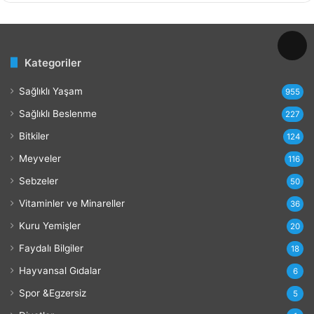
v
e
Z
a
Kategoriler
r
a
Sağlıklı Yaşam
r
955
l
Sağlıklı Beslenme
227
a
r
Bitkiler
124
ı
Meyveler
116
Sebzeler
50
Vitaminler ve Minareller
36
Kuru Yemişler
20
Faydalı Bilgiler
18
Hayvansal Gıdalar
6
Spor &Egzersiz
5