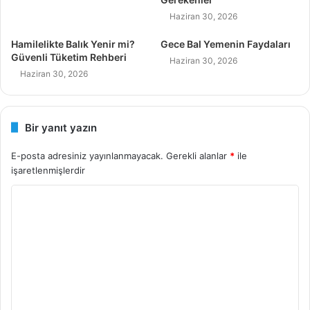
Haziran 30, 2026
Hamilelikte Balık Yenir mi?
Gece Bal Yemenin Faydaları
Güvenli Tüketim Rehberi
Haziran 30, 2026
Haziran 30, 2026
Bir yanıt yazın
E-posta adresiniz yayınlanmayacak.
Gerekli alanlar
*
ile
işaretlenmişlerdir
Y
o
r
u
m
*