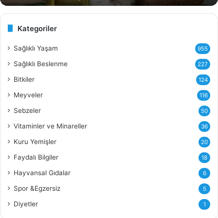
e
v
i
Kategoriler
z
i
Sağlıklı Yaşam
955
Y
Sağlıklı Beslenme
227
a
ğ
Bitkiler
124
ı
Meyveler
116
n
ı
Sebzeler
50
n
Vitaminler ve Minareller
36
F
a
Kuru Yemişler
20
y
Faydalı Bilgiler
18
d
a
Hayvansal Gıdalar
6
l
Spor &Egzersiz
5
a
r
Diyetler
1
ı