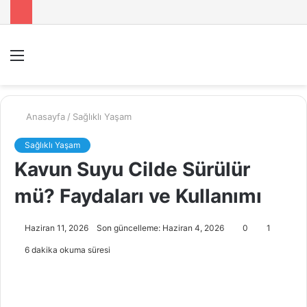
Menü
A
y
...
Anasayfa
/
Sağlıklı Yaşam
Sağlıklı Yaşam
Kavun Suyu Cilde Sürülür
mü? Faydaları ve Kullanımı
Haziran 11, 2026
Son güncelleme: Haziran 4, 2026
0
1
6 dakika okuma süresi