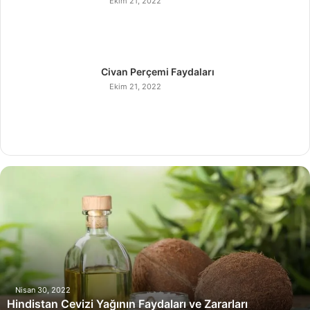
Ekim 21, 2022
Civan Perçemi Faydaları
Ekim 21, 2022
H
i
n
d
i
s
t
a
n
Nisan 30, 2022
Hindistan Cevizi Yağının Faydaları ve Zararları
C