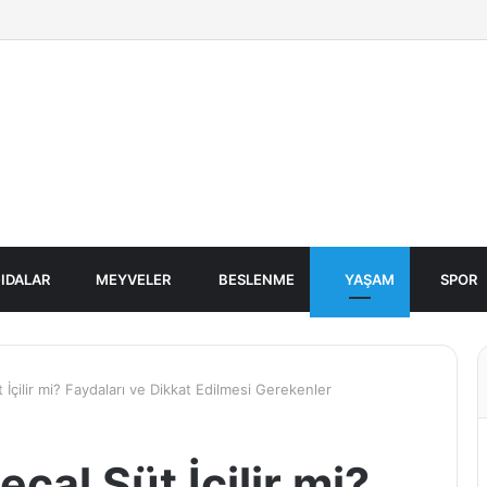
IDALAR
MEYVELER
BESLENME
YAŞAM
SPOR
 İçilir mi? Faydaları ve Dikkat Edilmesi Gerekenler
çal Süt İçilir mi?