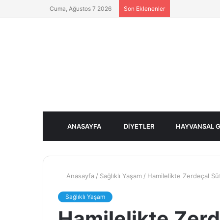
Cuma, Ağustos 7 2026
Son Eklenenler
ANASAYFA
DIYETLER
HAYVANSAL G
Anasayfa
/
Sağlıklı Yaşam
/
Hamilelikte Zerdeçal Süt
Sağlıklı Yaşam
Hamilelikte Zerde