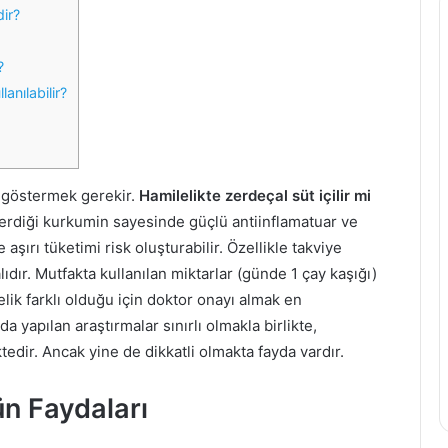
i
dir?
z
i
?
a
anılabilir?
ğ
ı
n
ı
n
 göstermek gerekir.
Hamilelikte zerdeçal süt içilir mi
F
çerdiği kurkumin sayesinde güçlü antiinflamatuar ve
a
aşırı tüketimi risk oluşturabilir. Özellikle takviye
y
ır. Mutfakta kullanılan miktarlar (günde 1 çay kaşığı)
d
a
elik farklı olduğu için doktor onayı almak en
l
yapılan araştırmalar sınırlı olmakla birlikte,
a
tedir. Ancak yine de dikkatli olmakta fayda vardır.
r
ı
v
ün Faydaları
e
Z