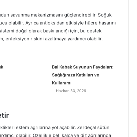
a
r
cudun savunma mekanizmasını güçlendirebilir. Soğuk
a
ucu olabilir. Ayrıca antioksidan etkisiyle hücre hasarını
r
l
sistemi doğal olarak baskılandığı için, bu destek
a
m, enfeksiyon riskini azaltmaya yardımcı olabilir.
r
ı
ık
Bal Kabak Suyunun Faydaları:
Sağlığınıza Katkıları ve
Kullanımı
Haziran 30, 2026
tir
likleri eklem ağrılarına yol açabilir. Zerdeçal sütün
rdımcı olabilir. Özellikle bel, kalça ve diz ağrılarında