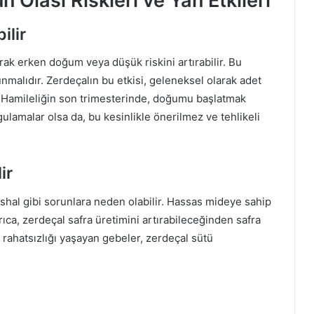
 Olası Riskleri ve Yan Etkileri
ilir
rak erken doğum veya düşük riskini artırabilir. Bu
lunmalıdır. Zerdeçalın bu etkisi, geleneksel olarak adet
. Hamileliğin son trimesterinde, doğumu başlatmak
ulamalar olsa da, bu kesinlikle önerilmez ve tehlikeli
ir
ishal gibi sorunlara neden olabilir. Hassas mideye sahip
rıca, zerdeçal safra üretimini artırabileceğinden safra
 rahatsızlığı yaşayan gebeler, zerdeçal sütü