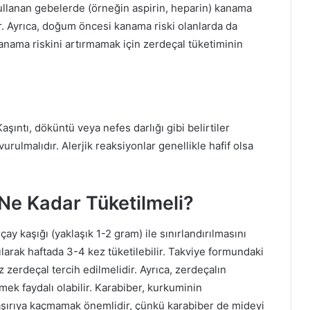
 kullanan gebelerde (örneğin aspirin, heparin) kanama
ır. Ayrıca, doğum öncesi kanama riski olanlarda da
nama riskini artırmamak için zerdeçal tüketiminin
Kaşıntı, döküntü veya nefes darlığı gibi belirtiler
rulmalıdır. Alerjik reaksiyonlar genellikle hafif olsa
 Ne Kadar Tüketilmeli?
ay kaşığı (yaklaşık 1-2 gram) ile sınırlandırılmasını
rılarak haftada 3-4 kez tüketilebilir. Takviye formundaki
z zerdeçal tercih edilmelidir. Ayrıca, zerdeçalın
mek faydalı olabilir. Karabiber, kurkuminin
 aşırıya kaçmamak önemlidir, çünkü karabiber de mideyi