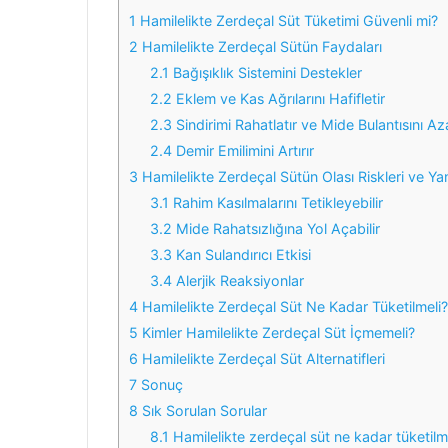
1
Hamilelikte Zerdeçal Süt Tüketimi Güvenli mi?
2
Hamilelikte Zerdeçal Sütün Faydaları
2.1
Bağışıklık Sistemini Destekler
2.2
Eklem ve Kas Ağrılarını Hafifletir
2.3
Sindirimi Rahatlatır ve Mide Bulantısını Aza
2.4
Demir Emilimini Artırır
3
Hamilelikte Zerdeçal Sütün Olası Riskleri ve Yan
3.1
Rahim Kasılmalarını Tetikleyebilir
3.2
Mide Rahatsızlığına Yol Açabilir
3.3
Kan Sulandırıcı Etkisi
3.4
Alerjik Reaksiyonlar
4
Hamilelikte Zerdeçal Süt Ne Kadar Tüketilmeli?
5
Kimler Hamilelikte Zerdeçal Süt İçmemeli?
6
Hamilelikte Zerdeçal Süt Alternatifleri
7
Sonuç
8
Sık Sorulan Sorular
8.1
Hamilelikte zerdeçal süt ne kadar tüketilm