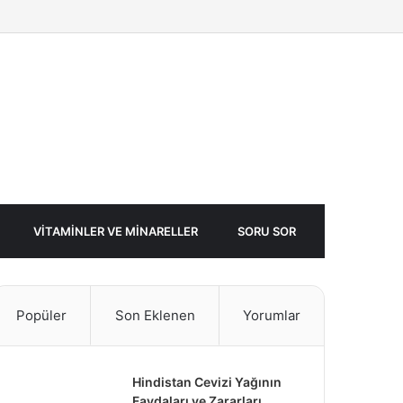
Facebook
Twitter
Rastgele
Makale
VITAMINLER VE MINARELLER
SORU SOR
Popüler
Son Eklenen
Yorumlar
Hindistan Cevizi Yağının
Faydaları ve Zararları