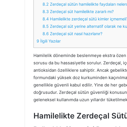
8.2
Zerdeçal sütün hamilelikte faydaları neler
8.3
Zerdeçal süt hamilelikte zararlı mı?
8.4
Hamilelikte zerdeçal sütü kimler içmemeli
8.5
Zerdeçal süt yerine alternatif olarak ne kull
8.6
Zerdeçal süt nasıl hazırlanır?
9
İlgili Yazılar
Hamilelik döneminde beslenmeye ekstra özen
sorusu da bu hassasiyetle sorulur. Zerdeçal, i
antioksidan özelliklere sahiptir. Ancak gebelikte 
formundaki yüksek doz kurkuminden kaçınılmalıd
genellikle güvenli kabul edilir. Yine de her geb
doğrusudur. Zerdeçal sütün güvenliği konusunda 
geleneksel kullanımda uzun yıllardır tüketilmek
Hamilelikte Zerdeçal Süt