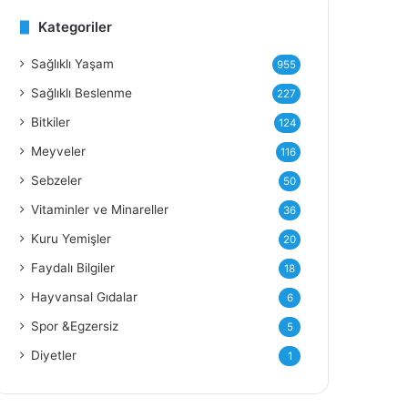
Kategoriler
Y
Sağlıklı Yaşam
955
Sağlıklı Beslenme
227
Bitkiler
124
Meyveler
116
Sebzeler
50
Vitaminler ve Minareller
36
Kuru Yemişler
20
Faydalı Bilgiler
18
Hayvansal Gıdalar
6
Spor &Egzersiz
5
Diyetler
1