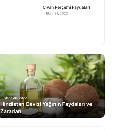
Civan Perçemi Faydaları
Ekim 21, 2022
H
Nisan 30, 2022
Hindistan Cevizi Yağının Faydaları ve
Zararları
C