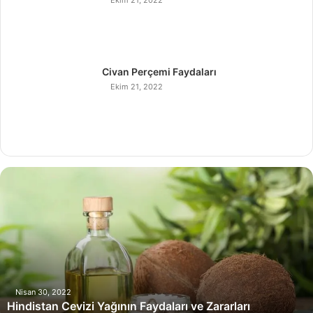
Ekim 21, 2022
Civan Perçemi Faydaları
Ekim 21, 2022
H
i
n
d
i
s
t
a
n
Nisan 30, 2022
Hindistan Cevizi Yağının Faydaları ve Zararları
C