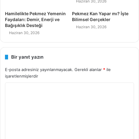
Haziran 30, 2026
Hamilelikte Pekmez Yemenin
Pekmez Kan Yapar mı? İşte
Faydaları: Demir, Enerji ve
Bilimsel Gerçekler
Bağışıklık Desteği
Haziran 30, 2026
Haziran 30, 2026
Bir yanıt yazın
E-posta adresiniz yayınlanmayacak.
Gerekli alanlar
*
ile
işaretlenmişlerdir
Y
o
r
u
m
*