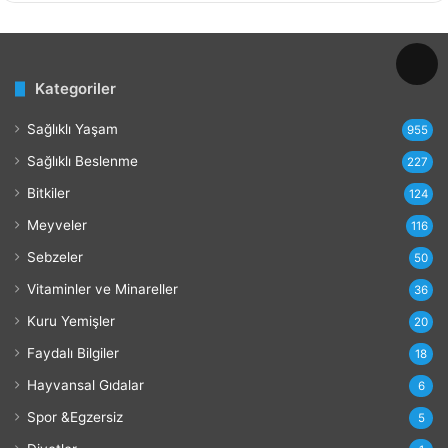
v
e
Z
a
Kategoriler
r
a
Sağlıklı Yaşam
r
955
l
Sağlıklı Beslenme
227
a
r
Bitkiler
124
ı
Meyveler
116
Sebzeler
50
Vitaminler ve Minareller
36
Kuru Yemişler
20
Faydalı Bilgiler
18
Hayvansal Gıdalar
6
Spor &Egzersiz
5