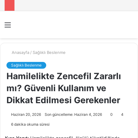
Menü
A
y
...
Anasayfa
/
Sağlıklı Beslenme
Sağlıklı Beslenme
Hamilelikte Zencefil Zararlı
mı? Güvenli Kullanım ve
Dikkat Edilmesi Gerekenler
Haziran 20, 2026
Son güncelleme: Haziran 4, 2026
0
4
6 dakika okuma süresi