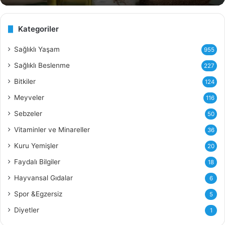
e
v
i
Kategoriler
z
i
Sağlıklı Yaşam
955
Y
Sağlıklı Beslenme
227
a
ğ
Bitkiler
124
ı
Meyveler
116
n
ı
Sebzeler
50
n
Vitaminler ve Minareller
36
F
a
Kuru Yemişler
20
y
Faydalı Bilgiler
18
d
a
Hayvansal Gıdalar
6
l
Spor &Egzersiz
5
a
r
Diyetler
1
ı