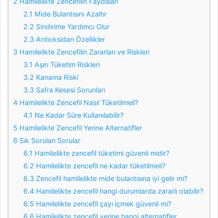
2
Hamilelikte Zencefilin Faydaları
2.1
Mide Bulantısını Azaltır
2.2
Sindirime Yardımcı Olur
2.3
Antioksidan Özellikler
3
Hamilelikte Zencefilin Zararları ve Riskleri
3.1
Aşırı Tüketim Riskleri
3.2
Kanama Riski
3.3
Safra Kesesi Sorunları
4
Hamilelikte Zencefil Nasıl Tüketilmeli?
4.1
Ne Kadar Süre Kullanılabilir?
5
Hamilelikte Zencefil Yerine Alternatifler
6
Sık Sorulan Sorular
6.1
Hamilelikte zencefil tüketimi güvenli midir?
6.2
Hamilelikte zencefil ne kadar tüketilmeli?
6.3
Zencefil hamilelikte mide bulantısına iyi gelir mi?
6.4
Hamilelikte zencefil hangi durumlarda zararlı olabilir?
6.5
Hamilelikte zencefil çayı içmek güvenli mi?
6.6
Hamilelikte zencefil yerine hangi alternatifler