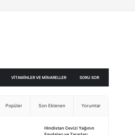
Facebook
Twitter
Rastgele
Makale
VITAMINLER VE MINARELLER
SORU SOR
Popüler
Son Eklenen
Yorumlar
Hindistan Cevizi Yağının
Faydaları ve Zararları