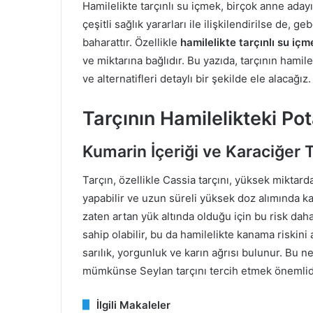
Hamilelikte tarçınlı su içmek, birçok anne aday
çeşitli sağlık yararları ile ilişkilendirilse de,
baharattır. Özellikle
hamilelikte tarçınlı su içm
ve miktarına bağlıdır. Bu yazıda, tarçının hamile
ve alternatifleri detaylı bir şekilde ele alacağız.
Tarçının Hamilelikteki Pot
Kumarin İçeriği ve Karaciğer T
Tarçın, özellikle Cassia tarçını, yüksek miktar
yapabilir ve uzun süreli yüksek doz alımında ka
zaten artan yük altında olduğu için bu risk dah
sahip olabilir, bu da hamilelikte kanama riskini a
sarılık, yorgunluk ve karın ağrısı bulunur. Bu n
mümkünse Seylan tarçını tercih etmek önemlid
İlgili Makaleler