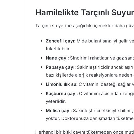
Hamilelikte Tarçınlı Suyun
Tarçınlı su yerine aşağıdaki içecekler daha güve
Zencefil çayı:
Mide bulantısına iyi gelir v
tüketilebilir.
Nane çayı:
Sindirimi rahatlatır ve gaz sancı
Papatya çayı:
Sakinleştiricidir ancak aşırı
bazı kişilerde alerjik reaksiyonlara neden o
Limonlu ılık su:
C vitamini desteği sağlar v
Kuşburnu çayı:
C vitamini açısından zengi
yeterlidir.
Melisa çayı:
Sakinleştirici etkisiyle bilin
yoktur. Doktorunuza danışmadan tüketme
Herhangi bir bitki çayını tüketmeden önce mut