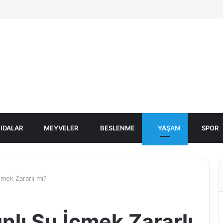
IDALAR
MEYVELER
BESLENME
YAŞAM
SPOR
çmek Zararlı mı?
nlı Su İçmek Zararlı