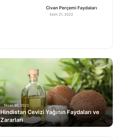
Civan Perçemi Faydaları
Ekim 21, 2022
H
Nisan 30, 2022
Hindistan Cevizi Yağının Faydaları ve
Zararları
C