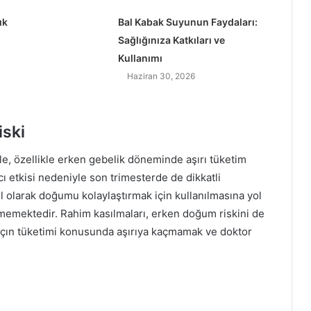
a
ık
Bal Kabak Suyunun Faydaları:
r
a
Sağlığınıza Katkıları ve
r
Kullanımı
l
Haziran 30, 2026
a
r
ı
iski
nle, özellikle erken gebelik döneminde aşırı tüketim
cı etkisi nedeniyle son trimesterde de dikkatli
el olarak doğumu kolaylaştırmak için kullanılmasına yol
lmemektedir. Rahim kasılmaları, erken doğum riskini de
arçın tüketimi konusunda aşırıya kaçmamak ve doktor