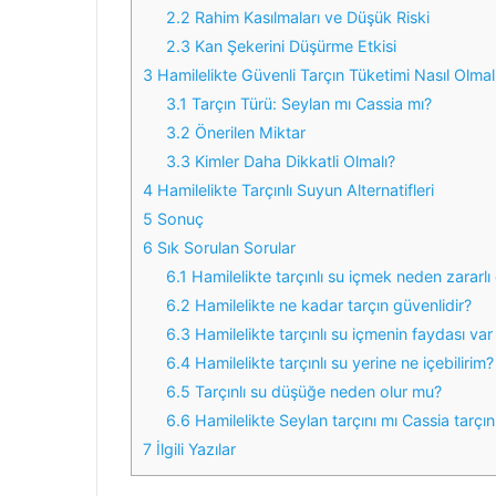
2.2
Rahim Kasılmaları ve Düşük Riski
2.3
Kan Şekerini Düşürme Etkisi
3
Hamilelikte Güvenli Tarçın Tüketimi Nasıl Olmal
3.1
Tarçın Türü: Seylan mı Cassia mı?
3.2
Önerilen Miktar
3.3
Kimler Daha Dikkatli Olmalı?
4
Hamilelikte Tarçınlı Suyun Alternatifleri
5
Sonuç
6
Sık Sorulan Sorular
6.1
Hamilelikte tarçınlı su içmek neden zararlı o
6.2
Hamilelikte ne kadar tarçın güvenlidir?
6.3
Hamilelikte tarçınlı su içmenin faydası var
6.4
Hamilelikte tarçınlı su yerine ne içebilirim?
6.5
Tarçınlı su düşüğe neden olur mu?
6.6
Hamilelikte Seylan tarçını mı Cassia tarçını
7
İlgili Yazılar