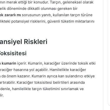
i
ının merak ettiği bir konudur. Tarçın, geleneksel olarak
z
 gebelik döneminde dikkatli olunması gereken bir
i
ek zararlı mı
sorusunun yanıtı, kullanılan tarçın türüne
a
likteki potansiyel risklerini, güvenli tüketim miktarlarını
ğ
ı
n
ansiyel Riskleri
ı
n
F
oksisitesi
a
y
da
kumarin
içerir. Kumarin, karaciğer üzerinde toksik etki
d
raciğer hasarına yol açabilir. Hamilelikte karaciğer
a
a da önem kazanır. Kumarin ayrıca kan sulandırıcı etkiye
l
rtırabilir. Karaciğer toksisitesi belirtileri arasında
a
r
edenle, hamilelikte tarçın tüketimini sınırlamak ve
ı
ir.
v
e
Z