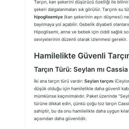
Tarçın, kan şekerini düşürücü özelliği ile bilin
şekeri dalgalanmaları sık görülür. Tarçınlı su tü
hipoglisemiye
(kan şekerinin aşırı düşmesi) ne
bayılmaya yol açabilir. Gebelik diyabeti olanlar
Hipoglisemi, anne ve bebek için ciddi sağlık so
seviyelerinin düzenli olarak izlenmesi gerekir.
Hamilelikte Güvenli Tarçı
Tarçın Türü: Seylan mı Cassia
İki ana tarçın türü vardır:
Seylan tarçını
(Ceylo
düşük olduğu için hamilelikte daha güvenli kabul
mümkünse kaçınılmalıdır. Paket üzerinde “Seyla
türüne dikkat edin, çünkü çoğu toz tarçın Cassia
sahiptir, bu da onu hamilelikte daha uygun kılar
açısından daha güvenlidir.