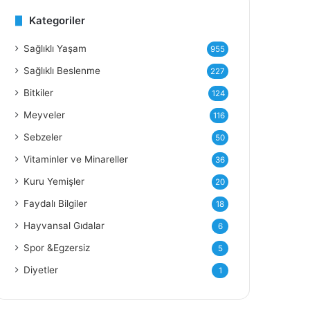
Kategoriler
Y
Sağlıklı Yaşam
955
Sağlıklı Beslenme
227
Bitkiler
124
Meyveler
116
Sebzeler
50
Vitaminler ve Minareller
36
Kuru Yemişler
20
Faydalı Bilgiler
18
Hayvansal Gıdalar
6
Spor &Egzersiz
5
Diyetler
1