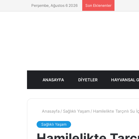
Perşembe, Ağustos 6 2026
Son Eklenenler
ANASAYFA
DIYETLER
HAYVANSAL G
Anasayfa
/
Sağlıklı Yaşam
/
Hamilelikte Tarçınlı Su İ
Sağlıklı Yaşam
Hamilelikte Tarçı