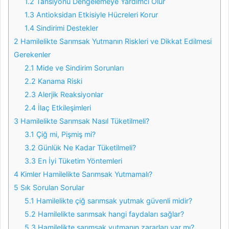
1.2
Tansiyonu Dengelemeye Yardımcı Olur
1.3
Antioksidan Etkisiyle Hücreleri Korur
1.4
Sindirimi Destekler
2
Hamilelikte Sarımsak Yutmanın Riskleri ve Dikkat Edilmesi
Gerekenler
2.1
Mide ve Sindirim Sorunları
2.2
Kanama Riski
2.3
Alerjik Reaksiyonlar
2.4
İlaç Etkileşimleri
3
Hamilelikte Sarımsak Nasıl Tüketilmeli?
3.1
Çiğ mi, Pişmiş mi?
3.2
Günlük Ne Kadar Tüketilmeli?
3.3
En İyi Tüketim Yöntemleri
4
Kimler Hamilelikte Sarımsak Yutmamalı?
5
Sık Sorulan Sorular
5.1
Hamilelikte çiğ sarımsak yutmak güvenli midir?
5.2
Hamilelikte sarımsak hangi faydaları sağlar?
5.3
Hamilelikte sarımsak yutmanın zararları var mı?