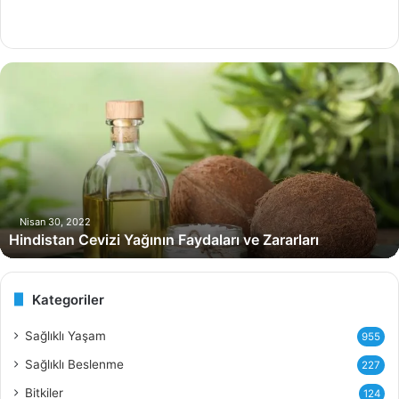
H
i
n
d
i
s
t
a
n
Nisan 30, 2022
Hindistan Cevizi Yağının Faydaları ve Zararları
C
e
v
i
Kategoriler
z
i
Sağlıklı Yaşam
955
Y
Sağlıklı Beslenme
227
a
ğ
Bitkiler
124