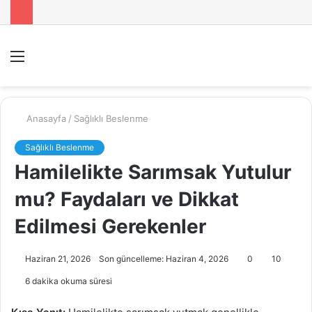
Menü
A
y
...
Anasayfa
/
Sağlıklı Beslenme
Sağlıklı Beslenme
Hamilelikte Sarımsak Yutulur
mu? Faydaları ve Dikkat
Edilmesi Gerekenler
Haziran 21, 2026
Son güncelleme: Haziran 4, 2026
0
10
6 dakika okuma süresi