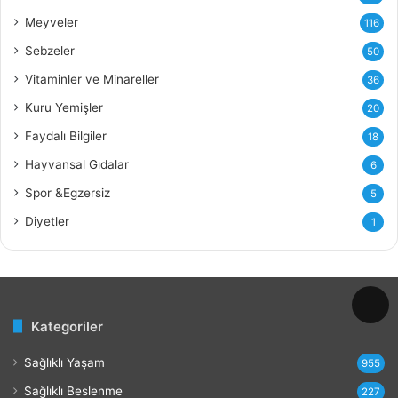
ı
Meyveler
116
n
ı
Sebzeler
50
n
Vitaminler ve Minareller
36
F
a
Kuru Yemişler
20
y
Faydalı Bilgiler
18
d
a
Hayvansal Gıdalar
6
l
Spor &Egzersiz
5
a
r
Diyetler
1
ı
v
e
Z
a
Kategoriler
r
a
Sağlıklı Yaşam
r
955
l
Sağlıklı Beslenme
227