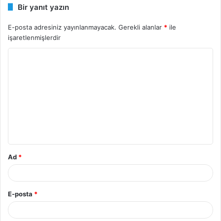
Bir yanıt yazın
E-posta adresiniz yayınlanmayacak.
Gerekli alanlar
*
ile
işaretlenmişlerdir
Y
o
r
u
m
*
Ad
*
E-posta
*