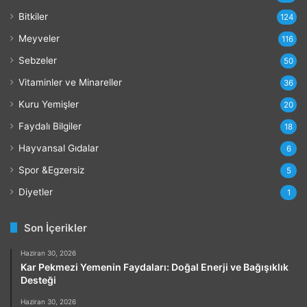
a
r
Bitkiler
124
ı
Meyveler
116
Sebzeler
50
Vitaminler ve Minareller
36
Kuru Yemişler
20
Faydalı Bilgiler
18
Hayvansal Gıdalar
6
Spor &Egzersiz
5
Diyetler
1
Son İçerikler
Haziran 30, 2026
Kar Pekmezi Yemenin Faydaları: Doğal Enerji ve Bağışıklık
Desteği
Haziran 30, 2026