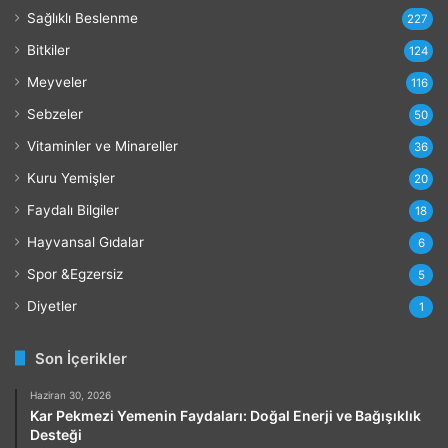
l
Sağlıklı Beslenme
227
a
r
Bitkiler
124
ı
Meyveler
116
Sebzeler
50
Vitaminler ve Minareller
36
Kuru Yemişler
20
Faydalı Bilgiler
18
Hayvansal Gıdalar
6
Spor &Egzersiz
5
Diyetler
1
Son İçerikler
Haziran 30, 2026
Kar Pekmezi Yemenin Faydaları: Doğal Enerji ve Bağışıklık
Desteği