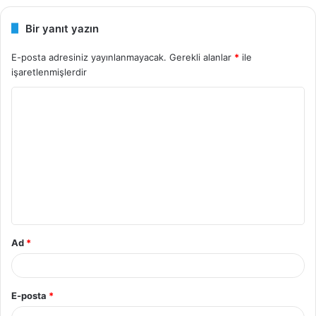
Bir yanıt yazın
E-posta adresiniz yayınlanmayacak.
Gerekli alanlar
*
ile
işaretlenmişlerdir
Y
o
r
u
m
*
Ad
*
E-posta
*