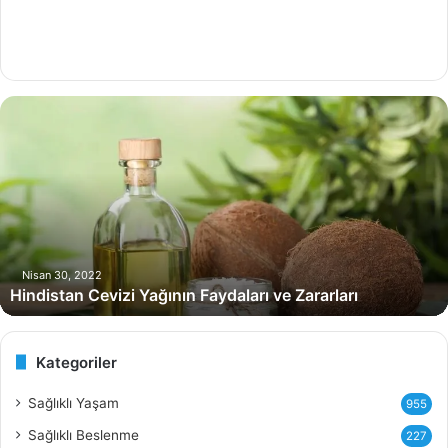
H
i
n
d
i
s
t
a
n
Nisan 30, 2022
Hindistan Cevizi Yağının Faydaları ve Zararları
C
e
v
i
Kategoriler
z
i
Sağlıklı Yaşam
955
Y
Sağlıklı Beslenme
227
a