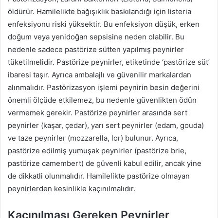
öldürür. Hamilelikte bağışıklık baskılandığı için listeria
enfeksiyonu riski yüksektir. Bu enfeksiyon düşük, erken
doğum veya yenidoğan sepsisine neden olabilir. Bu
nedenle sadece pastörize sütten yapılmış peynirler
tüketilmelidir. Pastörize peynirler, etiketinde ‘pastörize süt’
ibaresi taşır. Ayrıca ambalajlı ve güvenilir markalardan
alınmalıdır. Pastörizasyon işlemi peynirin besin değerini
önemli ölçüde etkilemez, bu nedenle güvenlikten ödün
vermemek gerekir. Pastörize peynirler arasında sert
peynirler (kaşar, çedar), yarı sert peynirler (edam, gouda)
ve taze peynirler (mozzarella, lor) bulunur. Ayrıca,
pastörize edilmiş yumuşak peynirler (pastörize brie,
pastörize camembert) de güvenli kabul edilir, ancak yine
de dikkatli olunmalıdır. Hamilelikte pastörize olmayan
peynirlerden kesinlikle kaçınılmalıdır.
Kaçınılması Gereken Peynirler