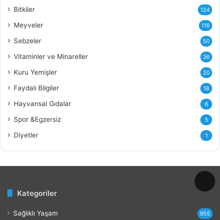
ğ
Bitkiler
124
ı
Meyveler
116
n
ı
Sebzeler
50
n
Vitaminler ve Minareller
36
F
a
Kuru Yemişler
20
y
Faydalı Bilgiler
18
d
a
Hayvansal Gıdalar
6
l
Spor &Egzersiz
5
a
r
Diyetler
1
ı
v
e
Z
a
Kategoriler
r
a
Sağlıklı Yaşam
r
955