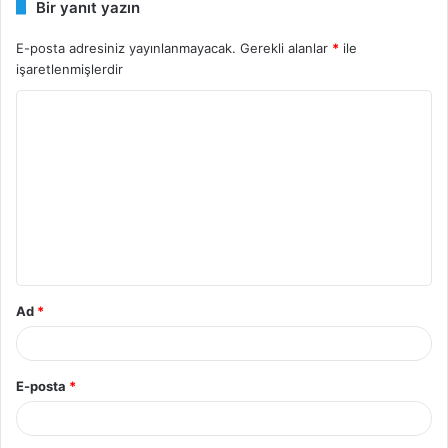
Bir yanıt yazın
E-posta adresiniz yayınlanmayacak.
Gerekli alanlar
*
ile
işaretlenmişlerdir
Y
o
r
u
m
*
Ad
*
E-posta
*