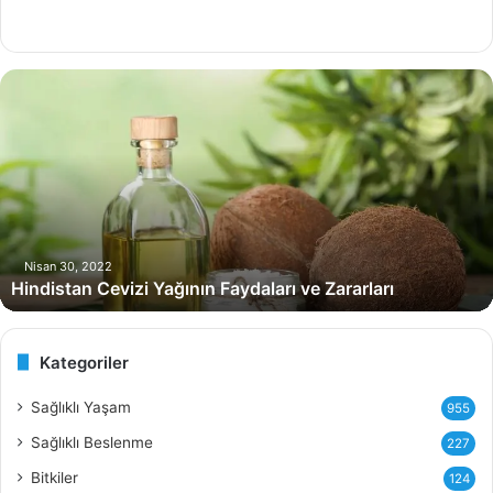
H
i
n
d
i
s
t
a
n
Nisan 30, 2022
Hindistan Cevizi Yağının Faydaları ve Zararları
C
e
v
i
Kategoriler
z
i
Sağlıklı Yaşam
955
Y
Sağlıklı Beslenme
227
a
ğ
Bitkiler
124