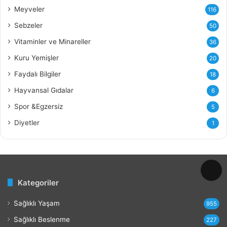
ı
Meyveler
116
n
ı
Sebzeler
50
n
Vitaminler ve Minareller
36
F
a
Kuru Yemişler
20
y
Faydalı Bilgiler
18
d
a
Hayvansal Gıdalar
6
l
Spor &Egzersiz
5
a
r
Diyetler
1
ı
v
e
Z
a
Kategoriler
r
a
Sağlıklı Yaşam
r
955
l
Sağlıklı Beslenme
227
a