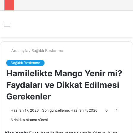
Menü
A
y
...
Anasayfa
/
Sağlıklı Beslenme
Sağlıklı Beslenme
Hamilelikte Mango Yenir mi?
Faydaları ve Dikkat Edilmesi
Gerekenler
Haziran 17, 2026
Son güncelleme: Haziran 4, 2026
0
1
6 dakika okuma süresi