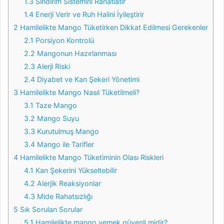
1.3
Sindirim Sistemini Rahatlatır
1.4
Enerji Verir ve Ruh Halini İyileştirir
2
Hamilelikte Mango Tüketirken Dikkat Edilmesi Gerekenler
2.1
Porsiyon Kontrolü
2.2
Mangonun Hazırlanması
2.3
Alerji Riski
2.4
Diyabet ve Kan Şekeri Yönetimi
3
Hamilelikte Mango Nasıl Tüketilmeli?
3.1
Taze Mango
3.2
Mango Suyu
3.3
Kurutulmuş Mango
3.4
Mango ile Tarifler
4
Hamilelikte Mango Tüketiminin Olası Riskleri
4.1
Kan Şekerini Yükseltebilir
4.2
Alerjik Reaksiyonlar
4.3
Mide Rahatsızlığı
5
Sık Sorulan Sorular
5.1
Hamilelikte mango yemek güvenli midir?