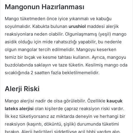
Mangonun Hazırlanması
Mango tüketmeden önce iyice yıkanmalı ve kabuğu
soyulmalıdır. Kabukta bulunan
urushiol
maddesi alerjik
reaksiyonlara neden olabilir. Olgunlaşmamış (yeşil) mango
asidik olduğu için mide rahatsızlığı yapabilir, bu nedenle
olgun mangolar tercih edilmelidir. Mangoyu keserken
temiz bir bıçak ve kesme tahtası kullanın. Ayrıca, mangoyu
buzdolabında saklayın ve taze tüketin. Kesilmiş mango oda
sıcaklığında 2 saatten fazla bekletilmemelidir.
Alerji Riski
Mango alerjisi nadir de olsa görülebilir. Özellikle
kauçuk
lateks alerjisi
olan kişilerde çapraz reaksiyon riski vardır.
İlk kez tüketiyorsanız az miktarda deneyin ve herhangi bir
reaksiyon (kaşıntı, döküntü, şişlik) durumunda tüketimi
bırakın. Alerji belirtileri şiddetliyse acil tıbbi yardım alın.