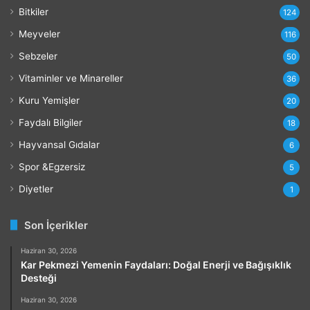
r
Bitkiler
124
ı
Meyveler
116
Sebzeler
50
Vitaminler ve Minareller
36
Kuru Yemişler
20
Faydalı Bilgiler
18
Hayvansal Gıdalar
6
Spor &Egzersiz
5
Diyetler
1
Son İçerikler
Haziran 30, 2026
Kar Pekmezi Yemenin Faydaları: Doğal Enerji ve Bağışıklık
Desteği
Haziran 30, 2026