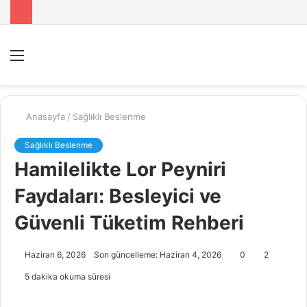
Menü
A
y
...
Anasayfa
/
Sağlıklı Beslenme
Sağlıklı Beslenme
Hamilelikte Lor Peyniri
Faydaları: Besleyici ve
Güvenli Tüketim Rehberi
Haziran 6, 2026
Son güncelleme: Haziran 4, 2026
0
2
5 dakika okuma süresi