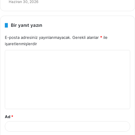
Haziran 30, 2026
Bir yanıt yazın
E-posta adresiniz yayınlanmayacak.
Gerekli alanlar
*
ile
işaretlenmişlerdir
Y
o
r
u
m
*
Ad
*