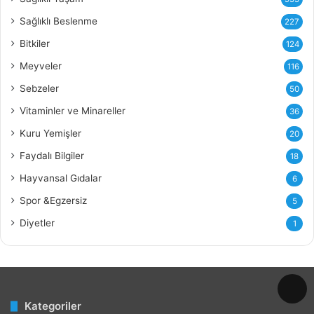
Y
Sağlıklı Beslenme
227
a
ğ
Bitkiler
124
ı
Meyveler
116
n
ı
Sebzeler
50
n
Vitaminler ve Minareller
36
F
a
Kuru Yemişler
20
y
Faydalı Bilgiler
18
d
a
Hayvansal Gıdalar
6
l
Spor &Egzersiz
5
a
r
Diyetler
1
ı
v
e
Z
a
Kategoriler
r