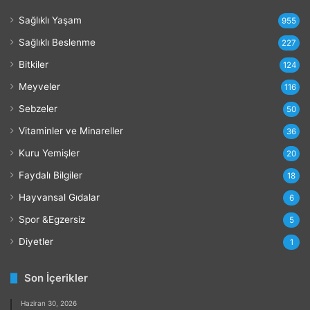
a
Sağlıklı Yaşam
r
955
l
Sağlıklı Beslenme
227
a
r
Bitkiler
124
ı
Meyveler
116
Sebzeler
50
Vitaminler ve Minareller
36
Kuru Yemişler
20
Faydalı Bilgiler
18
Hayvansal Gıdalar
6
Spor &Egzersiz
5
Diyetler
1
Son İçerikler
Haziran 30, 2026