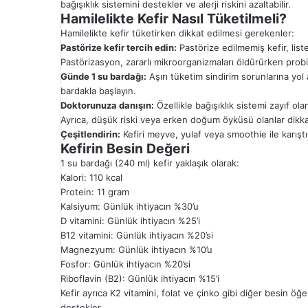
bağışıklık sistemini destekler ve alerji riskini azaltabilir.
Hamilelikte Kefir Nasıl Tüketilmeli?
Hamilelikte kefir tüketirken dikkat edilmesi gerekenler:
Pastörize kefir tercih edin:
Pastörize edilmemiş kefir, lister
Pastörizasyon, zararlı mikroorganizmaları öldürürken probiy
Günde 1 su bardağı:
Aşırı tüketim sindirim sorunlarına yol 
bardakla başlayın.
Doktorunuza danışın:
Özellikle bağışıklık sistemi zayıf o
Ayrıca, düşük riski veya erken doğum öyküsü olanlar dikkatl
Çeşitlendirin:
Kefiri meyve, yulaf veya smoothie ile karıştı
Kefirin Besin Değeri
1 su bardağı (240 ml) kefir yaklaşık olarak:
Kalori: 110 kcal
Protein: 11 gram
Kalsiyum: Günlük ihtiyacın %30’u
D vitamini: Günlük ihtiyacın %25’i
B12 vitamini: Günlük ihtiyacın %20’si
Magnezyum: Günlük ihtiyacın %10’u
Fosfor: Günlük ihtiyacın %20’si
Riboflavin (B2): Günlük ihtiyacın %15’i
Kefir ayrıca K2 vitamini, folat ve çinko gibi diğer besin öğel
destekler.