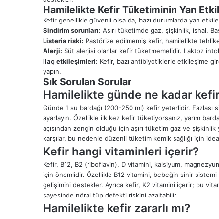
Hamilelikte Kefir Tüketiminin Yan Etkil
Kefir genellikle güvenli olsa da, bazı durumlarda yan etkiler
Sindirim sorunları:
Aşırı tüketimde gaz, şişkinlik, ishal. B
Listeria riski:
Pastörize edilmemiş kefir, hamilelikte tehlike
Alerji:
Süt alerjisi olanlar kefir tüketmemelidir. Laktoz into
İlaç etkileşimleri:
Kefir, bazı antibiyotiklerle etkileşime gir
yapın.
Sık Sorulan Sorular
Hamilelikte günde ne kadar kefir 
Günde 1 su bardağı (200-250 ml) kefir yeterlidir. Fazlası s
ayarlayın. Özellikle ilk kez kefir tüketiyorsanız, yarım bar
açısından zengin olduğu için aşırı tüketim gaz ve şişkinlik 
karşılar, bu nedenle düzenli tüketim kemik sağlığı için ideal
Kefir hangi vitaminleri içerir?
Kefir, B12, B2 (riboflavin), D vitamini, kalsiyum, magnezy
için önemlidir. Özellikle B12 vitamini, bebeğin sinir sistemi g
gelişimini destekler. Ayrıca kefir, K2 vitamini içerir; bu vita
sayesinde nöral tüp defekti riskini azaltabilir.
Hamilelikte kefir zararlı mı?