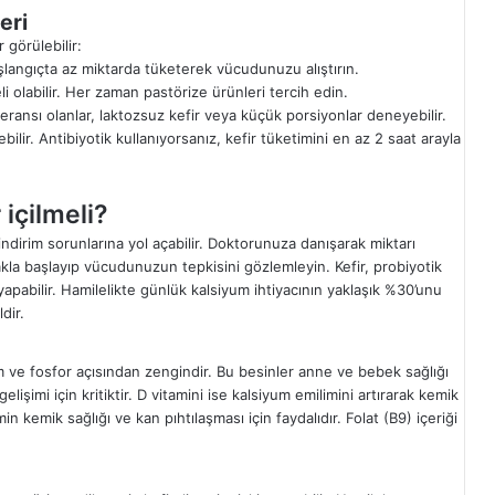
eri
 görülebilir:
aşlangıçta az miktarda tüketerek vücudunuzu alıştırın.
li olabilir. Her zaman pastörize ürünleri tercih edin.
leransı olanlar, laktozsuz kefir veya küçük porsiyonlar deneyebilir.
ebilir. Antibiyotik kullanıyorsanız, kefir tüketimini en az 2 saat arayla
içilmeli?
indirim sorunlarına yol açabilir. Doktorunuza danışarak miktarı
dakla başlayıp vücudunuzun tepkisini gözlemleyin. Kefir, probiyotik
yapabilir. Hamilelikte günlük kalsiyum ihtiyacının yaklaşık %30’unu
dir.
um ve fosfor açısından zengindir. Bu besinler anne ve bebek sağlığı
elişimi için kritiktir. D vitamini ise kalsiyum emilimini artırarak kemik
min kemik sağlığı ve kan pıhtılaşması için faydalıdır. Folat (B9) içeriği