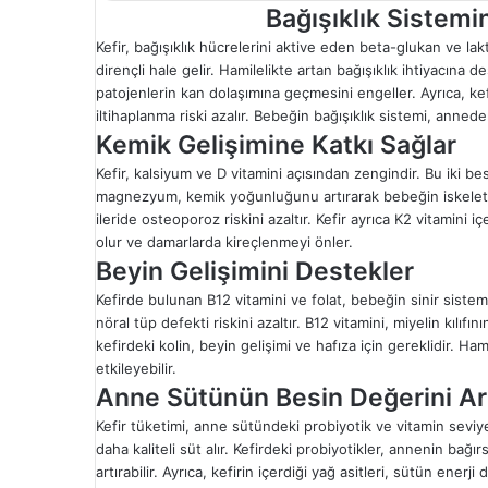
Bağışıklık Sistemi
Kefir, bağışıklık hücrelerini aktive eden beta-glukan ve la
dirençli hale gelir. Hamilelikte artan bağışıklık ihtiyacına 
patojenlerin kan dolaşımına geçmesini engeller. Ayrıca, kef
iltihaplanma riski azalır. Bebeğin bağışıklık sistemi, anned
Kemik Gelişimine Katkı Sağlar
Kefir, kalsiyum ve D vitamini açısından zengindir. Bu iki bes
magnezyum, kemik yoğunluğunu artırarak bebeğin iskelet si
ileride osteoporoz riskini azaltır. Kefir ayrıca K2 vitamini 
olur ve damarlarda kireçlenmeyi önler.
Beyin Gelişimini Destekler
Kefirde bulunan B12 vitamini ve folat, bebeğin sinir sistemi 
nöral tüp defekti riskini azaltır. B12 vitamini, miyelin kılıfı
kefirdeki kolin, beyin gelişimi ve hafıza için gereklidir. Ham
etkileyebilir.
Anne Sütünün Besin Değerini Art
Kefir tüketimi, anne sütündeki probiyotik ve vitamin sevi
daha kaliteli süt alır. Kefirdeki probiyotikler, annenin bağır
artırabilir. Ayrıca, kefirin içerdiği yağ asitleri, sütün en