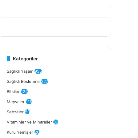
Kategoriler
Sağlıklı Yaşam
955
Sağlıklı Beslenme
227
Bitkiler
124
Meyveler
116
Sebzeler
50
Vitaminler ve Minareller
36
Kuru Yemişler
20