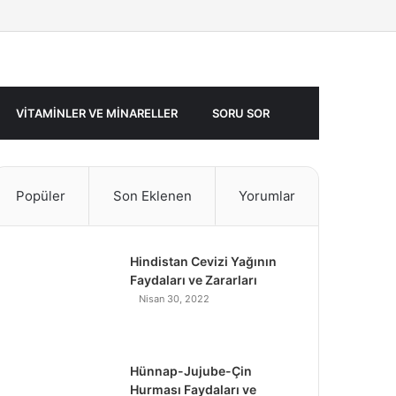
Facebook
Twitter
Rastgele
Makale
VITAMINLER VE MINARELLER
SORU SOR
Popüler
Son Eklenen
Yorumlar
Hindistan Cevizi Yağının
Faydaları ve Zararları
Nisan 30, 2022
Hünnap-Jujube-Çin
Hurması Faydaları ve