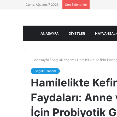
Cuma, Ağustos 7 2026
Son Eklenenler
ANASAYFA
DIYETLER
HAYVANSAL 
Anasayfa
/
Sağlıklı Yaşam
/
Hamilelikte Kefirin Bebe
Sağlıklı Yaşam
Hamilelikte Kefi
Faydaları: Anne 
İçin Probiyotik 