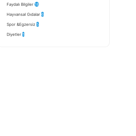
Faydalı Bilgiler
18
Hayvansal Gıdalar
6
Spor &Egzersiz
5
Diyetler
1