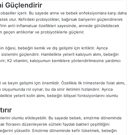
ni Güçlendirir
ktobasiller içerir. Bu sayede anne ve bebek enfeksiyonlara karşı daha
destek olur. Kefirdeki probiyotikler, bağırsak bariyerini güçlendirerek
irin anti-inflamatuar özellikleri sayesinde, annede görülebilecek
en geçen antikorlar ve probiyotiklerle güçlenir.
in öğesi, bebeğin kemik ve diş gelişimi için kritiktir. Ayrıca
stemini güçlendirir. Hamilelikte yeterli kalsiyum alımı, bebeğin
içerir; K2 vitamini, kalsiyumun kemiklere yönlendirilmesine yardımcı
ve beyin gelişimi için önemlidir. Özellikle ilk trimesterde folat alımı,
nın oluşumunda rol oynar; bu da sinir iletimini hızlandırır. Ayrıca
ilelikte yeterli kolin alımı, bebeğin bilişsel fonksiyonlarını olumlu
ırır
yelerini olumlu etkileyebilir. Bu sayede bebek, emzirme döneminde
sak florasını düzenleyerek sütteki faydalı bakteri çeşitliliğini
erji değerini yükseltir. Emzirme döneminde kefir tüketmek, bebeğin