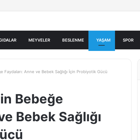
GIDALAR
MEYVELER
BESLENME
YAŞAM
SPOR
ğe Faydaları: Anne ve Bebek Sağlığı İçin Probiyotik Gücü
rin Bebeğe
ve Bebek Sağlığı
Gücü