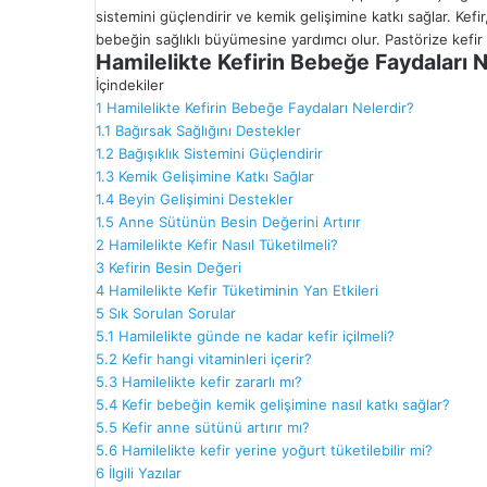
sistemini güçlendirir ve kemik gelişimine katkı sağlar. Kef
bebeğin sağlıklı büyümesine yardımcı olur. Pastörize kefir 
Hamilelikte Kefirin Bebeğe Faydaları N
İçindekiler
1
Hamilelikte Kefirin Bebeğe Faydaları Nelerdir?
1.1
Bağırsak Sağlığını Destekler
1.2
Bağışıklık Sistemini Güçlendirir
1.3
Kemik Gelişimine Katkı Sağlar
1.4
Beyin Gelişimini Destekler
1.5
Anne Sütünün Besin Değerini Artırır
2
Hamilelikte Kefir Nasıl Tüketilmeli?
3
Kefirin Besin Değeri
4
Hamilelikte Kefir Tüketiminin Yan Etkileri
5
Sık Sorulan Sorular
5.1
Hamilelikte günde ne kadar kefir içilmeli?
5.2
Kefir hangi vitaminleri içerir?
5.3
Hamilelikte kefir zararlı mı?
5.4
Kefir bebeğin kemik gelişimine nasıl katkı sağlar?
5.5
Kefir anne sütünü artırır mı?
5.6
Hamilelikte kefir yerine yoğurt tüketilebilir mi?
6
İlgili Yazılar