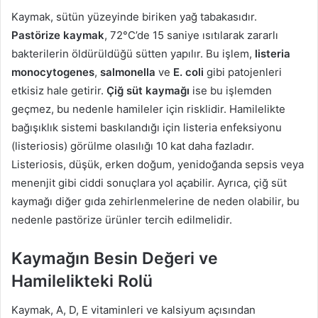
Kaymak, sütün yüzeyinde biriken yağ tabakasıdır.
Pastörize kaymak
, 72°C’de 15 saniye ısıtılarak zararlı
bakterilerin öldürüldüğü sütten yapılır. Bu işlem,
listeria
monocytogenes
,
salmonella
ve
E. coli
gibi patojenleri
etkisiz hale getirir.
Çiğ süt kaymağı
ise bu işlemden
geçmez, bu nedenle hamileler için risklidir. Hamilelikte
bağışıklık sistemi baskılandığı için listeria enfeksiyonu
(listeriosis) görülme olasılığı 10 kat daha fazladır.
Listeriosis, düşük, erken doğum, yenidoğanda sepsis veya
menenjit gibi ciddi sonuçlara yol açabilir. Ayrıca, çiğ süt
kaymağı diğer gıda zehirlenmelerine de neden olabilir, bu
nedenle pastörize ürünler tercih edilmelidir.
Kaymağın Besin Değeri ve
Hamilelikteki Rolü
Kaymak, A, D, E vitaminleri ve kalsiyum açısından