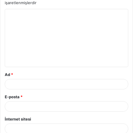
işaretlenmişlerdir
Y
o
r
u
m
*
Ad
*
E-posta
*
İnternet sitesi