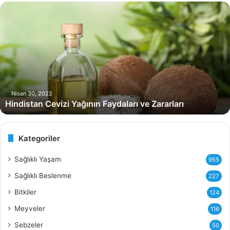
H
i
n
d
i
s
t
a
n
Nisan 30, 2022
Hindistan Cevizi Yağının Faydaları ve Zararları
C
e
v
i
Kategoriler
z
i
Sağlıklı Yaşam
955
Y
Sağlıklı Beslenme
227
a
ğ
Bitkiler
124
ı
Meyveler
116
n
ı
Sebzeler
50