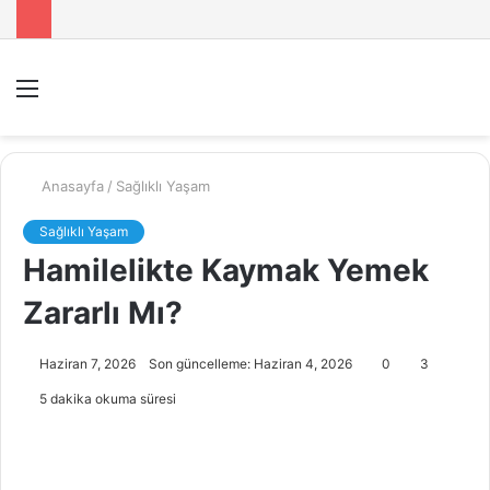
Menü
A
y
...
Anasayfa
/
Sağlıklı Yaşam
Sağlıklı Yaşam
Hamilelikte Kaymak Yemek
Zararlı Mı?
Haziran 7, 2026
Son güncelleme: Haziran 4, 2026
0
3
5 dakika okuma süresi