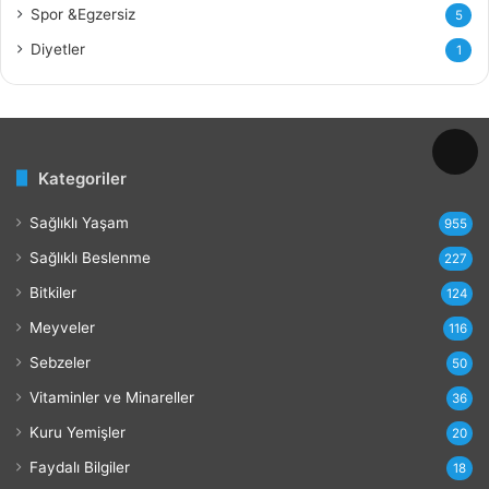
Spor &Egzersiz
5
a
r
Diyetler
1
ı
v
e
Z
a
Kategoriler
r
a
Sağlıklı Yaşam
r
955
l
Sağlıklı Beslenme
227
a
r
Bitkiler
124
ı
Meyveler
116
Sebzeler
50
Vitaminler ve Minareller
36
Kuru Yemişler
20
Faydalı Bilgiler
18