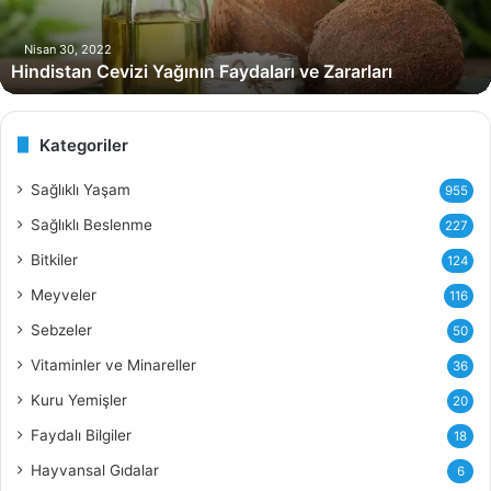
t
a
n
Nisan 30, 2022
Hindistan Cevizi Yağının Faydaları ve Zararları
C
e
v
i
Kategoriler
z
i
Sağlıklı Yaşam
955
Y
Sağlıklı Beslenme
227
a
ğ
Bitkiler
124
ı
Meyveler
116
n
ı
Sebzeler
50
n
Vitaminler ve Minareller
36
F
a
Kuru Yemişler
20
y
Faydalı Bilgiler
18
d
a
Hayvansal Gıdalar
6
l