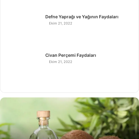
Defne Yaprağı ve Yağının Faydaları
Ekim 21, 2022
Civan Perçemi Faydaları
Ekim 21, 2022
H
i
n
d
i
s