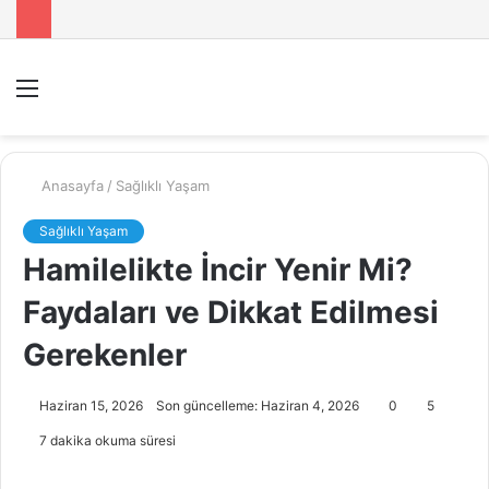
Menü
A
y
...
Anasayfa
/
Sağlıklı Yaşam
Sağlıklı Yaşam
Hamilelikte İncir Yenir Mi?
Faydaları ve Dikkat Edilmesi
Gerekenler
Haziran 15, 2026
Son güncelleme: Haziran 4, 2026
0
5
7 dakika okuma süresi