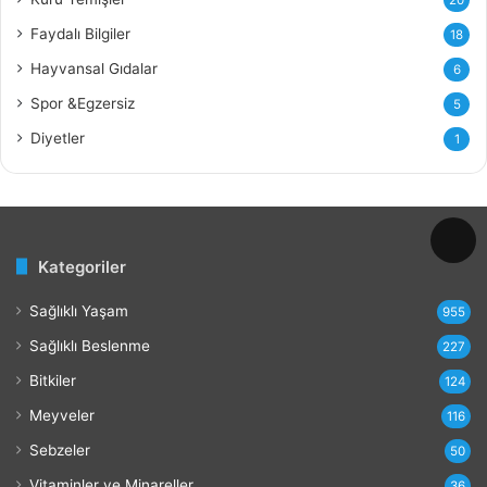
y
Faydalı Bilgiler
18
d
a
Hayvansal Gıdalar
6
l
Spor &Egzersiz
5
a
r
Diyetler
1
ı
v
e
Z
a
Kategoriler
r
a
Sağlıklı Yaşam
r
955
l
Sağlıklı Beslenme
227
a
r
Bitkiler
124
ı
Meyveler
116
Sebzeler
50
Vitaminler ve Minareller
36