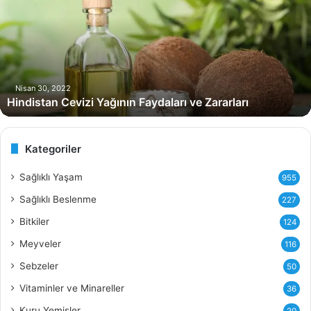
d
i
s
t
a
n
Nisan 30, 2022
Hindistan Cevizi Yağının Faydaları ve Zararları
C
e
v
i
Kategoriler
z
i
Sağlıklı Yaşam
955
Y
Sağlıklı Beslenme
227
a
ğ
Bitkiler
124
ı
Meyveler
116
n
ı
Sebzeler
50
n
Vitaminler ve Minareller
36
F
a
Kuru Yemişler
20