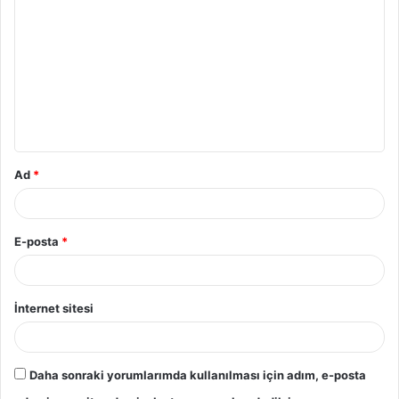
o
r
u
m
*
Ad
*
E-posta
*
İnternet sitesi
Daha sonraki yorumlarımda kullanılması için adım, e-posta