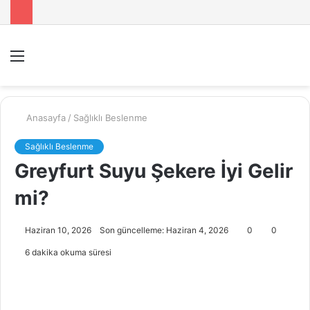
Menü
A
y
...
Anasayfa
/
Sağlıklı Beslenme
Sağlıklı Beslenme
Greyfurt Suyu Şekere İyi Gelir
mi?
Haziran 10, 2026
Son güncelleme: Haziran 4, 2026
0
0
6 dakika okuma süresi