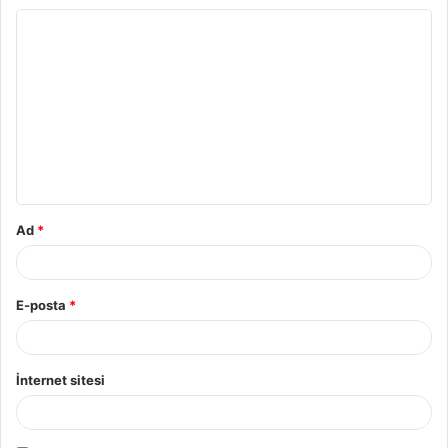
Y
o
r
u
m
*
Ad
*
E-posta
*
İnternet sitesi