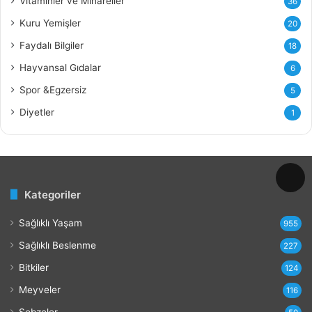
Vitaminler ve Minareller
36
F
a
Kuru Yemişler
20
y
Faydalı Bilgiler
18
d
a
Hayvansal Gıdalar
6
l
Spor &Egzersiz
5
a
r
Diyetler
1
ı
v
e
Z
a
Kategoriler
r
a
Sağlıklı Yaşam
r
955
l
Sağlıklı Beslenme
227
a
r
Bitkiler
124
ı
Meyveler
116
Sebzeler