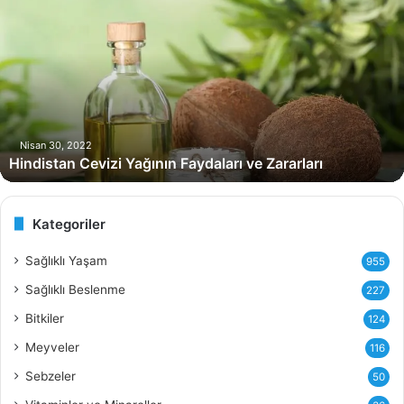
i
n
d
i
s
t
a
n
Nisan 30, 2022
Hindistan Cevizi Yağının Faydaları ve Zararları
C
e
v
i
Kategoriler
z
i
Sağlıklı Yaşam
955
Y
Sağlıklı Beslenme
227
a
ğ
Bitkiler
124
ı
Meyveler
116
n
ı
Sebzeler
50
n