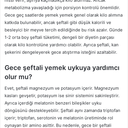
hissi verir, aşırıya kaçmadıkça kilo aldırmaz. Ancak
metabolizma yavaşladığı için porsiyon kontrolü önemlidir.
Gece geç saatlerde yemek yemek genel olarak kilo alımına
katkıda bulunabilir, ancak şeftali gibi düşük kalorili ve
besleyici bir meyve tercih edildiğinde bu risk azalır. Günde
1-2 orta boy şeftali tüketimi, dengeli bir diyetin parçası
olarak kilo kontrolüne yardımcı olabilir. Ayrıca şeftali, kan
şekerini dengeleyerek gece atıştırma isteğini azaltabilir.
Gece şeftali yemek uykuya yardımcı
olur mu?
Evet, şeftali magnezyum ve potasyum içerir. Magnezyum
kasları gevşetir, potasyum ise sinir sistemini sakinleştirir.
Ayrıca içerdiği melatonin benzeri bileşikler uyku
döngüsünü destekleyebilir. Şeftali aynı zamanda triptofan
içerir; triptofan, serotonin ve melatonin üretiminde rol
oynayan bir amino asittir. Bu nedenle, gece bir şeftali