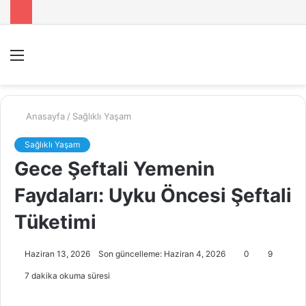
Menü
A
y
...
Anasayfa
/
Sağlıklı Yaşam
Sağlıklı Yaşam
Gece Şeftali Yemenin
Faydaları: Uyku Öncesi Şeftali
Tüketimi
Haziran 13, 2026
Son güncelleme: Haziran 4, 2026
0
9
7 dakika okuma süresi