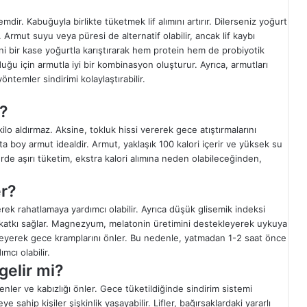
ir. Kabuğuyla birlikte tüketmek lif alımını artırır. Dilerseniz yoğurt
iz. Armut suyu veya püresi de alternatif olabilir, ancak lif kaybı
ini bir kase yoğurtla karıştırarak hem protein hem de probiyotik
duğu için armutla iyi bir kombinasyon oluşturur. Ayrıca, armutları
öntemler sindirimi kolaylaştırabilir.
ı?
ilo aldırmaz. Aksine, tokluk hissi vererek gece atıştırmalarını
a boy armut idealdir. Armut, yaklaşık 100 kalori içerir ve yüksek su
de aşırı tüketim, ekstra kalori alımına neden olabileceğinden,
er?
k rahatlamaya yardımcı olabilir. Ayrıca düşük glisemik indeksi
 katkı sağlar. Magnezyum, melatonin üretimini destekleyerek uykuya
zenleyerek gece kramplarını önler. Bu nedenle, yatmadan 1-2 saat önce
mcı olabilir.
gelir mi?
enler ve kabızlığı önler. Gece tüketildiğinde sindirim sistemi
sahip kişiler şişkinlik yaşayabilir. Lifler, bağırsaklardaki yararlı