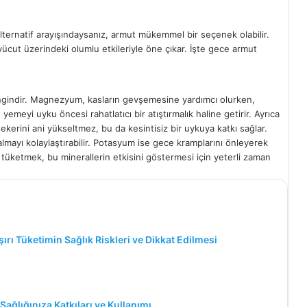
 alternatif arayışındaysanız, armut mükemmel bir seçenek olabilir.
 vücut üzerindeki olumlu etkileriyle öne çıkar. İşte gece armut
gindir. Magnezyum, kasların gevşemesine yardımcı olurken,
yemeyi uyku öncesi rahatlatıcı bir atıştırmalık haline getirir. Ayrıca
kerini ani yükseltmez, bu da kesintisiz bir uykuya katkı sağlar.
ayı kolaylaştırabilir. Potasyum ise gece kramplarını önleyerek
tüketmek, bu minerallerin etkisini göstermesi için yeterli zaman
şırı Tüketimin Sağlık Riskleri ve Dikkat Edilmesi
ağlığınıza Katkıları ve Kullanımı