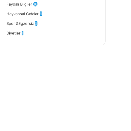
Faydalı Bilgiler
18
Hayvansal Gıdalar
6
Spor &Egzersiz
5
Diyetler
1