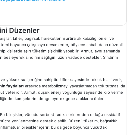
ini Düzenler
rşılar. Lifler, bağırsak hareketlerini artırarak kabızlığı önler ve
im sistemi boyunca çalışmaya devam eder, böylece sabah daha düzenli
ip kişilerde aşırı tüketim şişkinlik yapabilir. Armut, aynı zamanda
rileri besleyerek sindirim sağlığını uzun vadede destekler. Sindirim
ve yüksek su içeriğine sahiptir. Lifler sayesinde tokluk hissi verir,
in faydaları
arasında metabolizmayı yavaşlatmadan tok tutması da
mut yeterlidir. Armut, düşük enerji yoğunluğu sayesinde kilo verme
ldiğinde, kan şekerini dengeleyerek gece ataklarını önler.
. Bu bileşikler, vücudu serbest radikallerin neden olduğu oksidatif
hücre yenilenmesine destek olabilir. Düzenli tüketim, bağışıklık
-inflamatuar bileşikler içerir; bu da gece boyunca vücuttaki