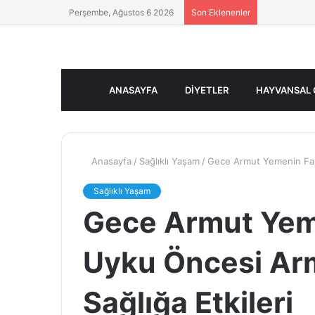
Perşembe, Ağustos 6 2026
Son Eklenenler
ANASAYFA
DIYETLER
HAYVANSAL 
Anasayfa
/
Sağlıklı Yaşam
/
Gece Armut Yemenin Fayd
Sağlıklı Yaşam
Gece Armut Yeme
Uyku Öncesi Ar
Sağlığa Etkileri