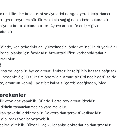
ur. Lifler ise kolesterol seviyelerini dengeleyerek kalp-damar
ları gece boyunca sürdürerek kalp sağlığına katkıda bulunabilir.
onu kontrol altında tutar. Ayrıca armut, folat içeriğiyle
ltabilir.
ğinde, kan şekerinin ani yükselmesini önler ve insülin duyarlılığını
direnci olanlar için faydalıdır. Armuttaki lifler, karbonhidratların
mcı olur.
?
ına yol açabilir. Ayrıca armut, fruktoz içerdiği için hassas bağırsak
u nedenle ölçülü tüketim önemlidir. Armut alerjisi nadir görülse de,
yrıca, armutun kabuğu pestisit kalıntısı içerebileceğinden, iyice
erekenler
inlik veya gaz yapabilir. Günde 1 orta boy armut idealdir.
dirimin tamamlanmasına yardımcı olur.
an şekerini etkileyebilir. Doktora danışarak tüketilmelidir.
k gibi reaksiyonlar yaşayabilir.
eşime girebilir. Düzenli ilaç kullananlar doktorlarına danışmalıdır.