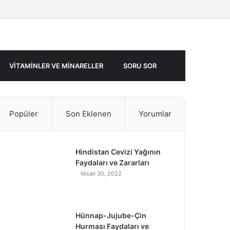
Facebook
Twitter
Rastgele
Makale
VITAMINLER VE MINARELLER
SORU SOR
Popüler
Son Eklenen
Yorumlar
Hindistan Cevizi Yağının
Faydaları ve Zararları
Nisan 30, 2022
Hünnap-Jujube-Çin
Hurması Faydaları ve