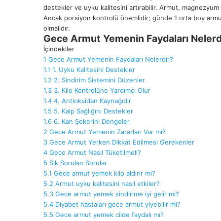
destekler ve uyku kalitesini artırabilir. Armut, magnezyum 
Ancak porsiyon kontrolü önemlidir; günde 1 orta boy armut 
olmalıdır.
Gece Armut Yemenin Faydaları Nelerd
İçindekiler
1
Gece Armut Yemenin Faydaları Nelerdir?
1.1
1. Uyku Kalitesini Destekler
1.2
2. Sindirim Sistemini Düzenler
1.3
3. Kilo Kontrolüne Yardımcı Olur
1.4
4. Antioksidan Kaynağıdır
1.5
5. Kalp Sağlığını Destekler
1.6
6. Kan Şekerini Dengeler
2
Gece Armut Yemenin Zararları Var mı?
3
Gece Armut Yerken Dikkat Edilmesi Gerekenler
4
Gece Armut Nasıl Tüketilmeli?
5
Sık Sorulan Sorular
5.1
Gece armut yemek kilo aldırır mı?
5.2
Armut uyku kalitesini nasıl etkiler?
5.3
Gece armut yemek sindirime iyi gelir mi?
5.4
Diyabet hastaları gece armut yiyebilir mi?
5.5
Gece armut yemek cilde faydalı mı?