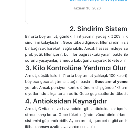
Haziran 30, 2026
2. Sindirim Sistem
Bir orta boy armut, günlük lif ihtiyacının yaklaşık %20’sini ka
sindirimi kolaylaştırır. Gece tüketildiğinde, lifler sindir
bir bağırsak hareketi sağlanabilir. Ancak hassas mideye sah
prebiyotik lifler içerir; bu lifler bağırsaktaki yararlı bakte
sorunu yaşayanlar, armudu kabuğunu soyarak tüketebilir.
3. Kilo Kontrolüne Yardımcı Olur
Armut, düşük kalorili (1 orta boy armut yaklaşık 100 kalori) 
böylece gece atıştırma isteğini bastırır.
Gece armut yemen
yer alır. Ancak porsiyon kontrolü önemlidir; günde 1-2 ar
diyetlerinde sıkça tercih edilir. Gece geç saatlerde tüketi
4. Antioksidan Kaynağıdır
Armut, C vitamini ve flavonoidler gibi antioksidanlar içerir
strese karşı korur. Gece tüketildiğinde, vücut dinlenirken 
sistemini güçlendirebilir. Ayrıca armut, quercetin gibi anti
iltihaplanmayı azaltmaya yardımcı olabilir.