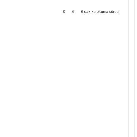
0
6
6 dakika okuma süresi