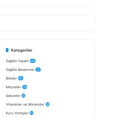
Kategoriler
Sağlıklı Yaşam
955
Sağlıklı Beslenme
227
Bitkiler
124
Meyveler
116
Sebzeler
50
Vitaminler ve Minareller
36
Kuru Yemişler
20