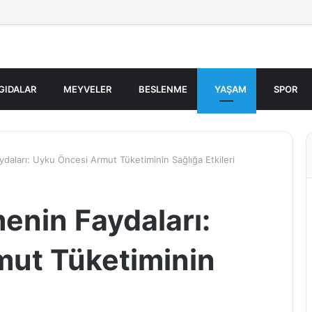
GIDALAR
MEYVELER
BESLENME
YAŞAM
SPOR
aları: Uyku Öncesi Armut Tüketiminin Sağlığa Etkileri
nin Faydaları:
mut Tüketiminin