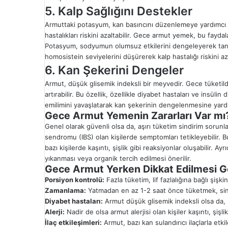
5. Kalp Sağlığını Destekler
Armuttaki potasyum, kan basıncını düzenlemeye yardımcı ol
hastalıkları riskini azaltabilir. Gece armut yemek, bu fayda
Potasyum, sodyumun olumsuz etkilerini dengeleyerek tansiy
homosistein seviyelerini düşürerek kalp hastalığı riskini aza
6. Kan Şekerini Dengeler
Armut, düşük glisemik indeksli bir meyvedir. Gece tüketildi
artırabilir. Bu özellik, özellikle diyabet hastaları ve insülin 
emilimini yavaşlatarak kan şekerinin dengelenmesine yardı
Gece Armut Yemenin Zararları Var mı
Genel olarak güvenli olsa da, aşırı tüketim sindirim sorunlar
sendromu (IBS) olan kişilerde semptomları tetikleyebilir. B
bazı kişilerde kaşıntı, şişlik gibi reaksiyonlar oluşabilir. A
yıkanması veya organik tercih edilmesi önerilir.
Gece Armut Yerken Dikkat Edilmesi G
Porsiyon kontrolü:
Fazla tüketim, lif fazlalığına bağlı şişk
Zamanlama:
Yatmadan en az 1-2 saat önce tüketmek, sin
Diyabet hastaları:
Armut düşük glisemik indeksli olsa da, k
Alerji:
Nadir de olsa armut alerjisi olan kişiler kaşıntı, şişli
İlaç etkileşimleri:
Armut, bazı kan sulandırıcı ilaçlarla etkil