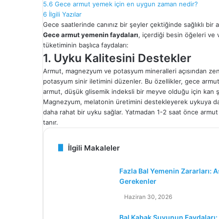
5.6
Gece armut yemek için en uygun zaman nedir?
6
İlgili Yazılar
Gece saatlerinde canınız bir şeyler çektiğinde sağlıklı bir
Gece armut yemenin faydaları
, içerdiği besin öğeleri ve
tüketiminin başlıca faydaları:
1. Uyku Kalitesini Destekler
Armut, magnezyum ve potasyum mineralleri açısından zen
potasyum sinir iletimini düzenler. Bu özellikler, gece armut 
armut, düşük glisemik indeksli bir meyve olduğu için kan şe
Magnezyum, melatonin üretimini destekleyerek uykuya dalm
daha rahat bir uyku sağlar. Yatmadan 1-2 saat önce armut 
tanır.
İlgili Makaleler
Fazla Bal Yemenin Zararları: A
Gerekenler
Haziran 30, 2026
Bal Kabak Suyunun Faydaları: S