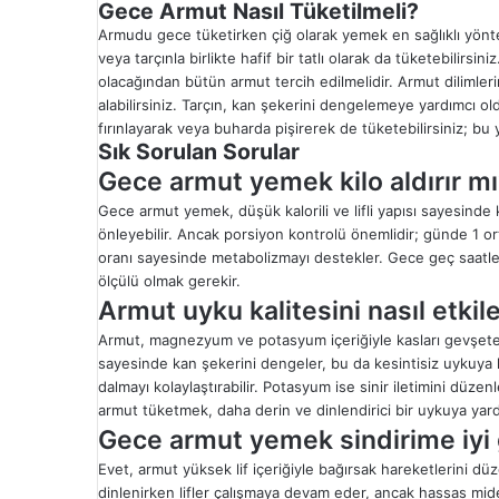
Gece Armut Nasıl Tüketilmeli?
Armudu gece tüketirken çiğ olarak yemek en sağlıklı yöntemd
veya tarçınla birlikte hafif bir tatlı olarak da tüketebilirsin
olacağından bütün armut tercih edilmelidir. Armut dilimler
alabilirsiniz. Tarçın, kan şekerini dengelemeye yardımcı ol
fırınlayarak veya buharda pişirerek de tüketebilirsiniz; bu y
Sık Sorulan Sorular
Gece armut yemek kilo aldırır m
Gece armut yemek, düşük kalorili ve lifli yapısı sayesinde k
önleyebilir. Ancak porsiyon kontrolü önemlidir; günde 1 ort
oranı sayesinde metabolizmayı destekler. Gece geç saatler
ölçülü olmak gerekir.
Armut uyku kalitesini nasıl etkil
Armut, magnezyum ve potasyum içeriğiyle kasları gevşetere
sayesinde kan şekerini dengeler, bu da kesintisiz uykuya
dalmayı kolaylaştırabilir. Potasyum ise sinir iletimini dü
armut tüketmek, daha derin ve dinlendirici bir uykuya yardı
Gece armut yemek sindirime iyi 
Evet, armut yüksek lif içeriğiyle bağırsak hareketlerini düz
dinlenirken lifler çalışmaya devam eder, ancak hassas mideye 