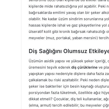
kişilerde mide rahatsızlığına yol açabilir. Peki
bağırsaklarda emilimi yavaş olan bir şeker alko
olabilir. Ne kadar üzüm sindirim sorunlarına y
hassas kişilerde ishal ve gaz şikayetlerine yol a
ülseratif kolit gibi kronik bağırsak rahatsızlığı 
meyveler (muz, portakal, yaban mersini) tercih e
Diş Sağlığını Olumsuz Etkileye
Üzümün asidik yapısı ve yüksek şeker içeriği, di
üremesini teşvik ederek
diş çürüklerine
ve pla
yapışkan yapısı nedeniyle dişlere daha fazla za
çalkalamak bu riski azaltabilir. Peki neden dişle
şeker ise bakteriler için besin kaynağı oluştur
porsiyondan fazla tüketmek, özellikle ağız hijye
dikkat etmeli? Çocuklar, diş teli kullananlar, ağ
(elma, armut) tercih edilebilir; bu meyveler çiğ