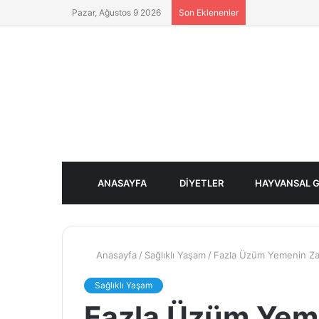
Pazar, Ağustos 9 2026
Son Eklenenler
ANASAYFA
DIYETLER
HAYVANSAL G
Anasayfa
/
Sağlıklı Yaşam
/
Fazla Üzüm Yemenin Zar
Sağlıklı Yaşam
Fazla Üzüm Yeme