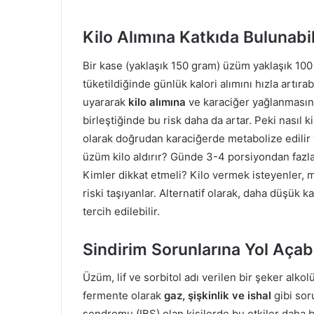
Kilo Alımına Katkıda Bulunabil
Bir kase (yaklaşık 150 gram) üzüm yaklaşık 100 
tüketildiğinde günlük kalori alımını hızla artır
uyararak
kilo alımına
ve karaciğer yağlanmasına 
birleştiğinde bu risk daha da artar. Peki nasıl 
olarak doğrudan karaciğerde metabolize edilir 
üzüm kilo aldırır? Günde 3-4 porsiyondan fazla 
Kimler dikkat etmeli? Kilo vermek isteyenler,
riski taşıyanlar. Alternatif olarak, daha düşük k
tercih edilebilir.
Sindirim Sorunlarına Yol Açabi
Üzüm, lif ve sorbitol adı verilen bir şeker alkol
fermente olarak
gaz, şişkinlik ve ishal
gibi sor
sendromu (IBS) olan kişilerde bu etkiler daha b