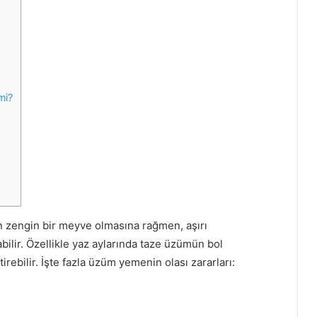
a
r
a
r
l
a
mi?
r
ı
an zengin bir meyve olmasına rağmen, aşırı
bilir. Özellikle yaz aylarında taze üzümün bol
rebilir. İşte fazla üzüm yemenin olası zararları: