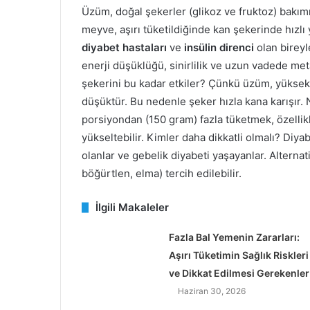
Üzüm, doğal şekerler (glikoz ve fruktoz) bakım
meyve, aşırı tüketildiğinde kan şekerinde hızlı
diyabet hastaları
ve
insülin direnci
olan bireyle
enerji düşüklüğü, sinirlilik ve uzun vadede met
şekerini bu kadar etkiler? Çünkü üzüm, yüksek m
düşüktür. Bu nedenle şeker hızla kana karışır. 
porsiyondan (150 gram) fazla tüketmek, özellikl
yükseltebilir. Kimler daha dikkatli olmalı? Diya
olanlar ve gebelik diyabeti yaşayanlar. Alternat
böğürtlen, elma) tercih edilebilir.
İlgili Makaleler
Fazla Bal Yemenin Zararları:
Aşırı Tüketimin Sağlık Riskleri
ve Dikkat Edilmesi Gerekenler
Haziran 30, 2026