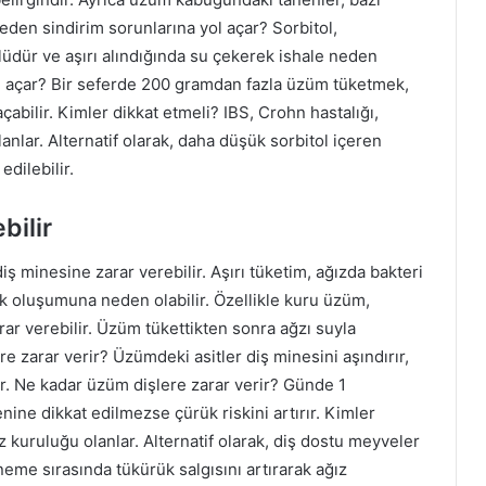
 neden sindirim sorunlarına yol açar? Sorbitol,
lüdür ve aşırı alındığında su çekerek ishale neden
ol açar? Bir seferde 200 gramdan fazla üzüm tüketmek,
çabilir. Kimler dikkat etmeli? IBS, Crohn hastalığı,
olanlar. Alternatif olarak, daha düşük sorbitol içeren
dilebilir.
bilir
ş minesine zarar verebilir. Aşırı tüketim, ağızda bakteri
k oluşumuna neden olabilir. Özellikle kuru üzüm,
rar verebilir. Üzüm tükettikten sonra ağzı suyla
re zarar verir? Üzümdeki asitler diş minesini aşındırır,
ur. Ne kadar üzüm dişlere zarar verir? Günde 1
nine dikkat edilmezse çürük riskini artırır. Kimler
ız kuruluğu olanlar. Alternatif olarak, diş dostu meyveler
neme sırasında tükürük salgısını artırarak ağız