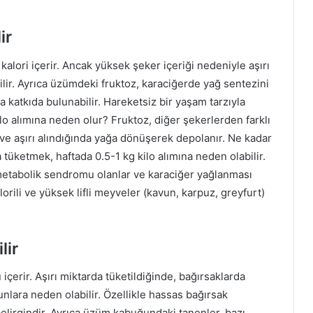
ir
kalori içerir. Ancak yüksek şeker içeriği nedeniyle aşırı
abilir. Ayrıca üzümdeki fruktoz, karaciğerde yağ sentezini
katkıda bulunabilir. Hareketsiz bir yaşam tarzıyla
kilo alımına neden olur? Fruktoz, diğer şekerlerden farklı
ve aşırı alındığında yağa dönüşerek depolanır. Ne kadar
tüketmek, haftada 0.5-1 kg kilo alımına neden olabilir.
 metabolik sendromu olanlar ve karaciğer yağlanması
alorili ve yüksek lifli meyveler (kavun, karpuz, greyfurt)
lir
ü içerir. Aşırı miktarda tüketildiğinde, bağırsaklarda
unlara neden olabilir. Özellikle hassas bağırsak
elirgindir. Ayrıca üzüm kabuğundaki tanenler, bazı