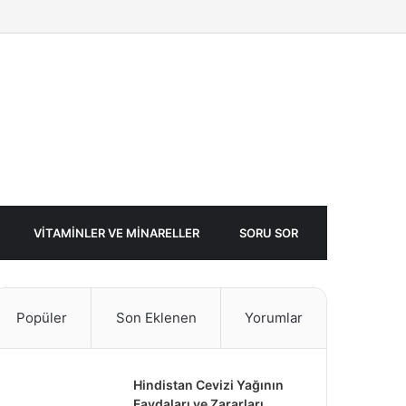
Facebook
Twitter
Rastgele
Makale
VITAMINLER VE MINARELLER
SORU SOR
Popüler
Son Eklenen
Yorumlar
Hindistan Cevizi Yağının
Faydaları ve Zararları