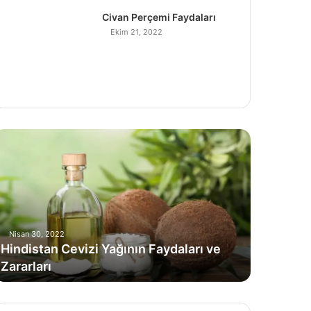
Civan Perçemi Faydaları
Ekim 21, 2022
H
Nisan 30, 2022
Hindistan Cevizi Yağının Faydaları ve
Zararları
C