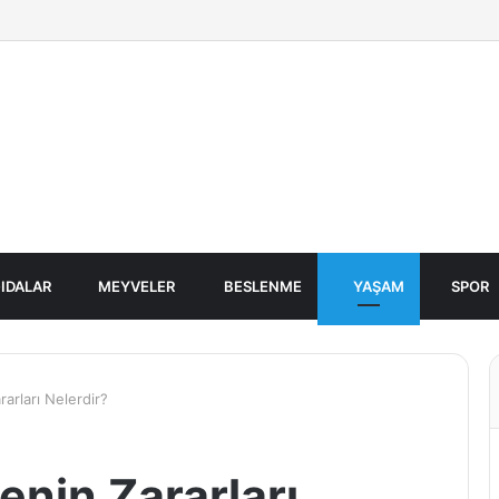
IDALAR
MEYVELER
BESLENME
YAŞAM
SPOR
arları Nelerdir?
nin Zararları