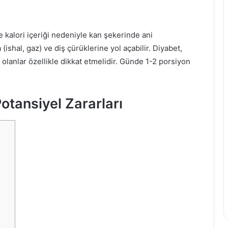
i
z
i
kalori içeriği nedeniyle kan şekerinde ani
a
(ishal, gaz) ve diş çürüklerine yol açabilir. Diyabet,
ğ
olanlar özellikle dikkat etmelidir. Günde 1-2 porsiyon
ı
n
ı
n
otansiyel Zararları
F
a
y
d
a
l
a
r
ı
v
e
Z