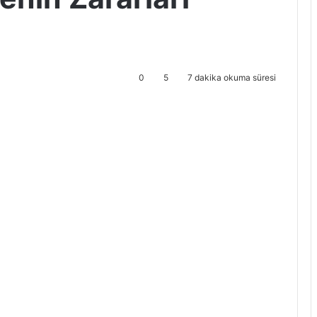
0
5
7 dakika okuma süresi