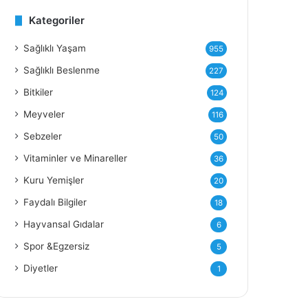
Kategoriler
Y
Sağlıklı Yaşam
955
Sağlıklı Beslenme
227
Bitkiler
124
Meyveler
116
Sebzeler
50
Vitaminler ve Minareller
36
Kuru Yemişler
20
Faydalı Bilgiler
18
Hayvansal Gıdalar
6
Spor &Egzersiz
5
Diyetler
1