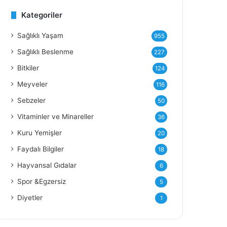
Kategoriler
Y
Sağlıklı Yaşam
955
Sağlıklı Beslenme
227
Bitkiler
124
Meyveler
116
Sebzeler
50
Vitaminler ve Minareller
36
Kuru Yemişler
20
Faydalı Bilgiler
18
Hayvansal Gıdalar
6
Spor &Egzersiz
5
Diyetler
1