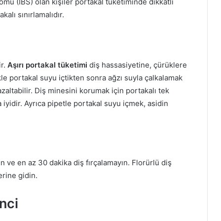
romu (IBS) olan kişiler portakal tüketiminde dikkatli
kalı sınırlamalıdır.
ir.
Aşırı portakal tüketimi
diş hassasiyetine, çürüklere
kle portakal suyu içtikten sonra ağzı suyla çalkalamak
zaltabilir. Diş minesini korumak için portakalı tek
iyidir. Ayrıca pipetle portakal suyu içmek, asidin
n ve en az 30 dakika diş fırçalamayın. Florürlü diş
rine gidin.
nci