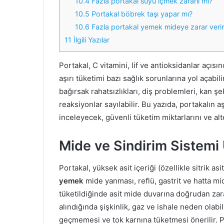
10.4
Fazla portakal suyu içmek zararlı mı?
10.5
Portakal böbrek taşı yapar mı?
10.6
Fazla portakal yemek mideye zarar verir
11
İlgili Yazılar
Portakal, C vitamini, lif ve antioksidanlar açı
aşırı tüketimi bazı sağlık sorunlarına yol açabili
bağırsak rahatsızlıkları, diş problemleri, kan şek
reaksiyonlar sayılabilir. Bu yazıda, portakalın aş
inceleyecek, güvenli tüketim miktarlarını ve alt
Mide ve Sindirim Sistemi 
Portakal, yüksek asit içeriği (özellikle sitrik as
yemek
mide yanması, reflü, gastrit ve hatta mide
tüketildiğinde asit mide duvarına doğrudan zarar
alındığında şişkinlik, gaz ve ishale neden olabil
geçmemesi ve tok karnına tüketmesi önerilir. Po