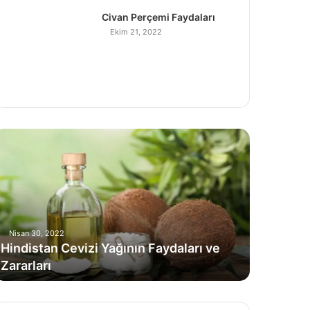
Civan Perçemi Faydaları
Ekim 21, 2022
H
Nisan 30, 2022
Hindistan Cevizi Yağının Faydaları ve
Zararları
C