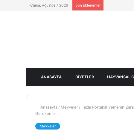
Cuma, Ağustos 7 2026
Son Eklenenler
ANASAYFA
DIYETLER
HAYVANSAL G
Anasayfa
/
Meyveler
/
Fazla Portakal Yemenin Zarar
Gerekenler
Meyveler