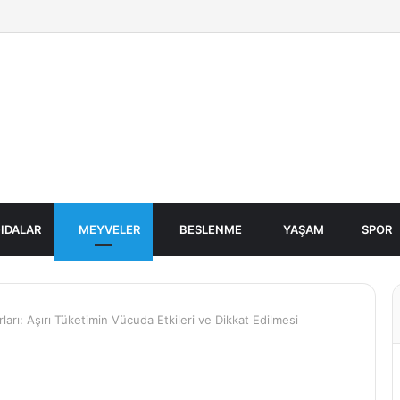
IDALAR
MEYVELER
BESLENME
YAŞAM
SPOR
ları: Aşırı Tüketimin Vücuda Etkileri ve Dikkat Edilmesi