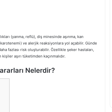
i
z
i
a
ğ
ı
ıkları (yanma, reflü), diş minesinde aşınma, kan
n
ı
(karotenemi) ve alerjik reaksiyonlara yol açabilir. Günde
n
ha fazlası risk oluşturabilir. Özellikle şeker hastaları,
F
 kişiler aşırı tüketimden kaçınmalıdır.
a
y
rarları Nelerdir?
d
a
l
a
r
ı
v
e
Z