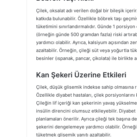
Çilek, oksalat adı verilen doğal bir bileşik içe
katkıda bulunabilir. Özellikle böbrek taşı geçmiş
tüketimini sınırlandırmalıdır. Günde 1 porsiyon ç
(örneğin günde 500 gramdan fazla) riski artırab
yardımcı olabilir. Ayrıca, kalsiyum açısından ze
azaltabilir. Örneğin, çileği süt veya yoğurtla tü
besinler (ıspanak, pancar, çikolata) ile birlikt
Kan Şekeri Üzerine Etkileri
Çilek, düşük glisemik indekse sahip olmasına ra
Özellikle diyabet hastaları, çilek porsiyonları
Çileğin lif içeriği kan şekerinin yavaş yükselme
insülin direncini olumsuz etkileyebilir. Diyabet 
planlamaları önerilir. Ayrıca çileği tek başına d
şekerini dengelemeye yardımcı olabilir. Örneği
tüketmek glisemik yanıtı azaltabilir.