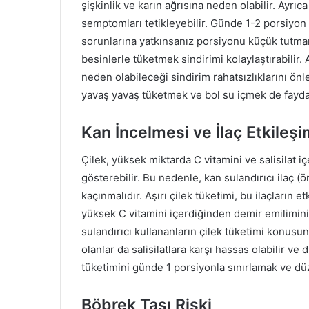
şişkinlik ve karın ağrısına neden olabilir. Ayrı
semptomları tetikleyebilir. Günde 1-2 porsiyon ç
sorunlarına yatkınsanız porsiyonu küçük tutmanı
besinlerle tüketmek sindirimi kolaylaştırabilir. A
neden olabileceği sindirim rahatsızlıklarını önle
yavaş yavaş tüketmek ve bol su içmek de faydalı
Kan İncelmesi ve İlaç Etkileşi
Çilek, yüksek miktarda C vitamini ve salisilat içer
gösterebilir. Bu nedenle, kan sulandırıcı ilaç (ö
kaçınmalıdır. Aşırı çilek tüketimi, bu ilaçların et
yüksek C vitamini içerdiğinden demir emilimini a
sulandırıcı kullananların çilek tüketimi konusun
olanlar da salisilatlara karşı hassas olabilir ve 
tüketimini günde 1 porsiyonla sınırlamak ve düze
Böbrek Taşı Riski