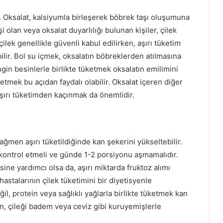
rir. Oksalat, kalsiyumla birleşerek böbrek taşı oluşumuna
i olan veya oksalat duyarlılığı bulunan kişiler, çilek
ilek genellikle güvenli kabul edilirken, aşırı tüketim
ilir. Bol su içmek, oksalatın böbreklerden atılmasına
ngin besinlerle birlikte tüketmek oksalatın emilimini
ketmek bu açıdan faydalı olabilir. Oksalat içeren diğer
e aşırı tüketimden kaçınmak da önemlidir.
ğmen aşırı tüketildiğinde kan şekerini yükseltebilir.
nı kontrol etmeli ve günde 1-2 porsiyonu aşmamalıdır.
sine yardımcı olsa da, aşırı miktarda fruktoz alımı
hastalarının çilek tüketimini bir diyetisyenle
eğil, protein veya sağlıklı yağlarla birlikte tüketmek kan
n, çileği badem veya ceviz gibi kuruyemişlerle