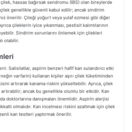
ca çilek, hassas bağırsak sendromu (IBS) olan bireylerde
ilek genellikle güvenli kabul edilir; ancak sindirim
z önerilir. Çileği yoğurt veya yulaf ezmesi gibi diğer
yrıca çileklerin iyice yıkanması, pestisit kalıntılarının
yebilir. Sindirim sorunlarını önlemek için çilekleri
 olabilir.
mleri
ir. Salisilatlar, aspirin benzeri hafif kan sulandırıcı etki
rneğin varfarin) kullanan kişiler aşırı çilek tüketiminden
kisini artırarak kanama riskini yükseltebilir. Ayrıca, çilek
rtırabilir; ancak bu genellikle olumlu bir etkidir. Kan
da doktorlarına danışmaları önemlidir. Aspirin alerjisi
dikkatli olmalıdır. Kan incelmesi riskini azaltmak için çilek
nli kan testleri yaptırmak önerilir.