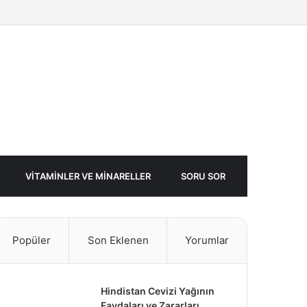
Facebook
Twitter
Rastgele
Makale
VITAMINLER VE MINARELLER
SORU SOR
Popüler
Son Eklenen
Yorumlar
Hindistan Cevizi Yağının
Faydaları ve Zararları