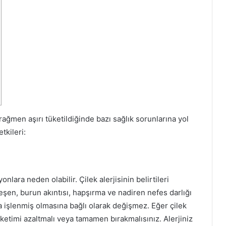
a
r
a
r
l
a
r
ı
rağmen aşırı tüketildiğinde bazı sağlık sorunlarına yol
tkileri:
onlara neden olabilir. Çilek alerjisinin belirtileri
deşen, burun akıntısı, hapşırma ve nadiren nefes darlığı
eya işlenmiş olmasına bağlı olarak değişmez. Eğer çilek
üketimi azaltmalı veya tamamen bırakmalısınız. Alerjiniz