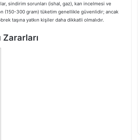
i
ar, sindirim sorunları (ishal, gaz), kan incelmesi ve
z
iyon (150-300 gram) tüketim genellikle güvenlidir; ancak
i
öbrek taşına yatkın kişiler daha dikkatli olmalıdır.
a
ğ
 Zararları
ı
n
ı
n
F
a
y
d
a
l
a
r
ı
v
e
Z