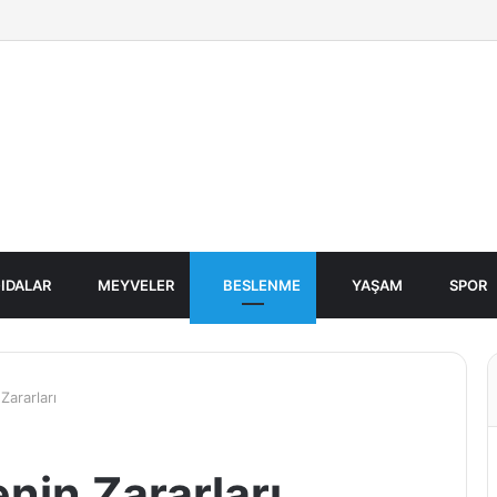
IDALAR
MEYVELER
BESLENME
YAŞAM
SPOR
Zararları
nin Zararları