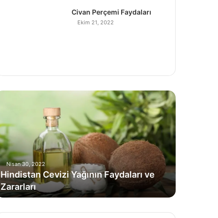
Civan Perçemi Faydaları
Ekim 21, 2022
H
Nisan 30, 2022
Hindistan Cevizi Yağının Faydaları ve
Zararları
C