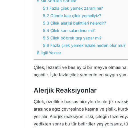
5
Sık Sorulan Sorular
5.1
Fazla çilek yemek zararlı mı?
5.2
Günde kaç çilek yemeliyiz?
5.3
Çilek alerjisi belirtileri nelerdir?
5.4
Çilek kan sulandırıcı mı?
5.5
Çilek böbrek taşı yapar mı?
5.6
Fazla çilek yemek ishale neden olur mu?
6
İlgili Yazılar
Çilek, lezzetli ve besleyici bir meyve olmasına 
açabilir. İşte fazla çilek yemenin en yaygın yan e
Alerjik Reaksiyonlar
Çilek, özellikle hassas bireylerde alerjik reaksiy
arasında ağız çevresinde kaşıntı ve şişlik, kur
yer alır. Alerjik reaksiyon riski, çileğin taze v
yedikten sonra bu tür belirtiler yaşıyorsanız, t