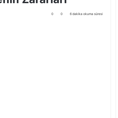
0
0
6 dakika okuma süresi