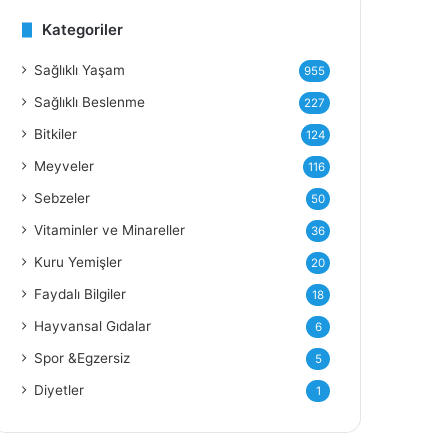
Kategoriler
Y
Sağlıklı Yaşam
955
Sağlıklı Beslenme
227
Bitkiler
124
Meyveler
116
Sebzeler
50
Vitaminler ve Minareller
36
Kuru Yemişler
20
Faydalı Bilgiler
18
Hayvansal Gıdalar
6
Spor &Egzersiz
5
Diyetler
1