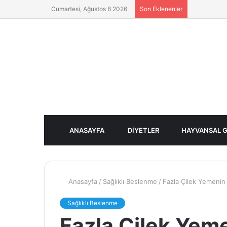
Cumartesi, Ağustos 8 2026
Son Eklenenler
ANASAYFA
DIYETLER
HAYVANSAL G
Anasayfa
/
Sağlıklı Beslenme
/
Fazla Çilek Yemenin 
Sağlıklı Beslenme
Fazla Çilek Yeme