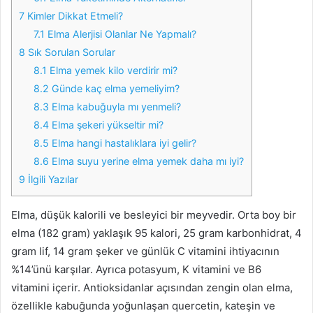
7
Kimler Dikkat Etmeli?
7.1
Elma Alerjisi Olanlar Ne Yapmalı?
8
Sık Sorulan Sorular
8.1
Elma yemek kilo verdirir mi?
8.2
Günde kaç elma yemeliyim?
8.3
Elma kabuğuyla mı yenmeli?
8.4
Elma şekeri yükseltir mi?
8.5
Elma hangi hastalıklara iyi gelir?
8.6
Elma suyu yerine elma yemek daha mı iyi?
9
İlgili Yazılar
Elma, düşük kalorili ve besleyici bir meyvedir. Orta boy bir
elma (182 gram) yaklaşık 95 kalori, 25 gram karbonhidrat, 4
gram lif, 14 gram şeker ve günlük C vitamini ihtiyacının
%14’ünü karşılar. Ayrıca potasyum, K vitamini ve B6
vitamini içerir. Antioksidanlar açısından zengin olan elma,
özellikle kabuğunda yoğunlaşan quercetin, kateşin ve