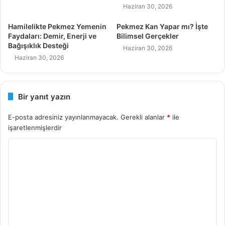
Haziran 30, 2026
Hamilelikte Pekmez Yemenin
Pekmez Kan Yapar mı? İşte
Faydaları: Demir, Enerji ve
Bilimsel Gerçekler
Bağışıklık Desteği
Haziran 30, 2026
Haziran 30, 2026
Bir yanıt yazın
E-posta adresiniz yayınlanmayacak.
Gerekli alanlar
*
ile
işaretlenmişlerdir
Y
o
r
u
m
*