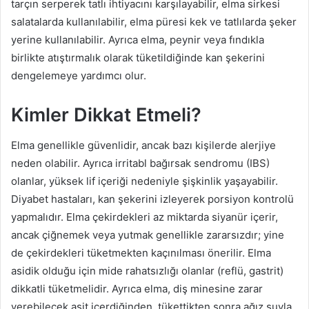
tarçın serperek tatlı ihtiyacını karşılayabilir, elma sirkesi
salatalarda kullanılabilir, elma püresi kek ve tatlılarda şeker
yerine kullanılabilir. Ayrıca elma, peynir veya fındıkla
birlikte atıştırmalık olarak tüketildiğinde kan şekerini
dengelemeye yardımcı olur.
Kimler Dikkat Etmeli?
Elma genellikle güvenlidir, ancak bazı kişilerde alerjiye
neden olabilir. Ayrıca irritabl bağırsak sendromu (IBS)
olanlar, yüksek lif içeriği nedeniyle şişkinlik yaşayabilir.
Diyabet hastaları, kan şekerini izleyerek porsiyon kontrolü
yapmalıdır. Elma çekirdekleri az miktarda siyanür içerir,
ancak çiğnemek veya yutmak genellikle zararsızdır; yine
de çekirdekleri tüketmekten kaçınılması önerilir. Elma
asidik olduğu için mide rahatsızlığı olanlar (reflü, gastrit)
dikkatli tüketmelidir. Ayrıca elma, diş minesine zarar
verebilecek asit içerdiğinden, tükettikten sonra ağız suyla