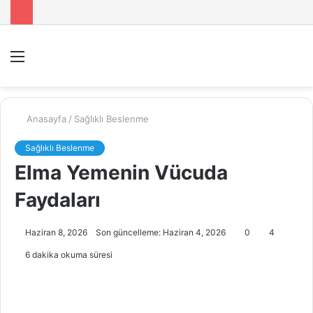
Menü
A
y
...
Anasayfa
/
Sağlıklı Beslenme
Sağlıklı Beslenme
Elma Yemenin Vücuda
Faydaları
Haziran 8, 2026
Son güncelleme: Haziran 4, 2026
0
4
6 dakika okuma süresi