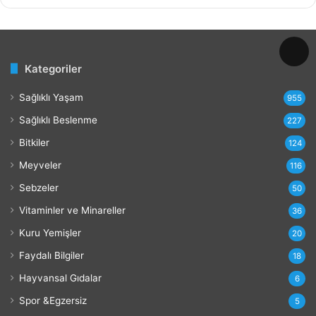
v
e
Z
a
Kategoriler
r
a
Sağlıklı Yaşam
r
955
l
Sağlıklı Beslenme
227
a
r
Bitkiler
124
ı
Meyveler
116
Sebzeler
50
Vitaminler ve Minareller
36
Kuru Yemişler
20
Faydalı Bilgiler
18
Hayvansal Gıdalar
6
Spor &Egzersiz
5