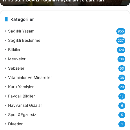
e
v
i
Kategoriler
z
i
Sağlıklı Yaşam
955
Y
Sağlıklı Beslenme
227
a
ğ
Bitkiler
124
ı
Meyveler
116
n
ı
Sebzeler
50
n
Vitaminler ve Minareller
36
F
a
Kuru Yemişler
20
y
Faydalı Bilgiler
18
d
a
Hayvansal Gıdalar
6
l
Spor &Egzersiz
5
a
r
Diyetler
1
ı