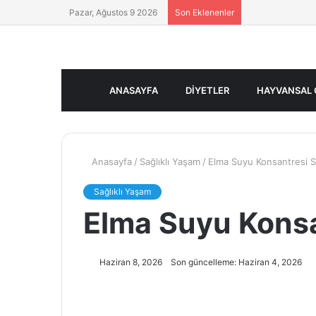
Pazar, Ağustos 9 2026
Son Eklenenler
ANASAYFA
DIYETLER
HAYVANSAL 
Anasayfa
/
Sağlıklı Yaşam
/
Elma Suyu Konsantresi Sa
Sağlıklı Yaşam
Elma Suyu Konsan
Haziran 8, 2026
Son güncelleme: Haziran 4, 2026