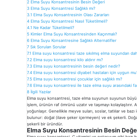
2
Elma Suyu Konsantresinin Besin Değeri
3
Elma Suyu Konsantresi Sağlıklı mı?
3.1
Elma Suyu Konsantresinin Olası Zararları
4
Elma Suyu Konsantresi Nasıl Tüketilmeli?
4.1
Ne Kadar Tüketilmeli?
5
Kimler Elma Suyu Konsantresinden Kaçınmalı?
6
Elma Suyu Konsantresine Sağlıklı Alternatifler
7
Sık Sorulan Sorular
7.1
Elma suyu konsantresi taze sıkılmış elma suyundan dah
7.2
Elma suyu konsantresi kilo aldırır mı?
7.3
Elma suyu konsantresinin besin değeri nedir?
7.4
Elma suyu konsantresi diyabet hastaları için uygun mu
7.5
Elma suyu konsantresi çocuklar için sağlıklı mı?
7.6
Elma suyu konsantresi ile taze elma suyu arasındaki fa
8
İlgili Yazılar
Elma suyu konsantresi, taze elma suyunun suyunun büyük b
işlem, ürünün raf ömrünü uzatır ve taşımayı kolaylaştırır. 
yoğunlaşır. Genellikle meyve suları, soslar, tatlılar ve bazı 
bulunur: doğal (ilave şeker içermeyen) ve ek şekerli. Doğa
şekerli bir üründür.
Elma Suyu Konsantresinin Besin Değe
Elma suyu konsantresi, C vitamini ve potasyum gibi bazı be