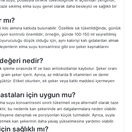
ze sıkılmış elma suyu genel olarak daha besleyici ve sağlıklı bir
r mı?
 kilo alımına katkıda bulunabilir. Özellikle sık tüketildiğinde, günlük
Porsiyon kontrolü önemlidir; örneğin, günde 100-150 ml seyreltilmiş
doyuruculuğu düşük olduğu için, aynı kaloriyi katı gıdalardan almak
eyenlerin elma suyu konsantresi gibi sıvı şeker kaynaklarını
değeri nedir?
 işleme sırasında lif ve bazı antioksidanlar kaybolur. Şeker oranı
gram şeker içerir. Ayrıca, az miktarda B vitaminleri ve demir
üşüktür. Etiket okurken, ek şeker veya katkı maddesi içermeyen
astaları için uygun mu?
elma suyu konsantresini sınırlı tüketmeli veya alternatif olarak taze
ktir, bu nedenle kan şekerinde ani dalgalanmalara neden olabilir.
tisyene danışmalı ve porsiyonları küçük tutmalıdır. Ayrıca, suyla
ketmek kan şekerinin daha yavaş yükselmesine yardımcı olabilir.
çin sağlıklı mı?