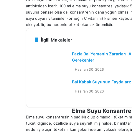
antioksidan içerir. 100 ml elma suyu konsantresi yaklaşık 5
suyuna benzer olsa da, konsantrenin daha yoğun olması ned
ısıya duyarlı vitaminler (örneğin C vitamini) kısmen kaybola
ekleyebilir, bu nedenle etiket okumak önemlidir.
İlgili Makaleler
Fazla Bal Yemenin Zararları: A
Gerekenler
Haziran 30, 2026
Bal Kabak Suyunun Faydaları: S
Haziran 30, 2026
Elma Suyu Konsantresi
Elma suyu konsantresinin sağlıklı olup olmadığı, tüketim m
tüketildiğinde, özellikle suyla seyreltilmiş halde, bir mikta
nedeniyle aşırı tüketim, kan şekerinde ani yükselmelere, ins