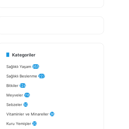
Kategoriler
Sağlıklı Yaşam
955
Sağlıklı Beslenme
227
Bitkiler
124
Meyveler
116
Sebzeler
50
Vitaminler ve Minareller
36
Kuru Yemişler
20