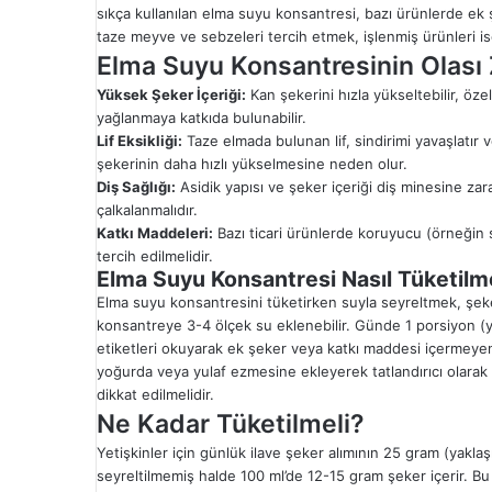
sıkça kullanılan elma suyu konsantresi, bazı ürünlerde ek şe
taze meyve ve sebzeleri tercih etmek, işlenmiş ürünleri ise
Elma Suyu Konsantresinin Olası Z
Yüksek Şeker İçeriği:
Kan şekerini hızla yükseltebilir, özell
yağlanmaya katkıda bulunabilir.
Lif Eksikliği:
Taze elmada bulunan lif, sindirimi yavaşlatır 
şekerinin daha hızlı yükselmesine neden olur.
Diş Sağlığı:
Asidik yapısı ve şeker içeriği diş minesine zara
çalkalanmalıdır.
Katkı Maddeleri:
Bazı ticari ürünlerde koruyucu (örneğin s
tercih edilmelidir.
Elma Suyu Konsantresi Nasıl Tüketilm
Elma suyu konsantresini tüketirken suyla seyreltmek, şeke
konsantreye 3-4 ölçek su eklenebilir. Günde 1 porsiyon (yakl
etiketleri okuyarak ek şeker veya katkı maddesi içermeyen
yoğurda veya yulaf ezmesine ekleyerek tatlandırıcı olar
dikkat edilmelidir.
Ne Kadar Tüketilmeli?
Yetişkinler için günlük ilave şeker alımının 25 gram (yaklaş
seyreltilmemiş halde 100 ml’de 12-15 gram şeker içerir. B