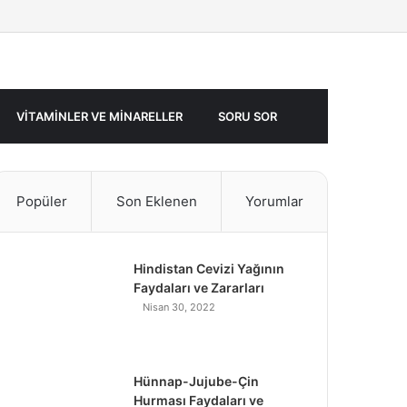
Facebook
Twitter
Rastgele
Makale
VITAMINLER VE MINARELLER
SORU SOR
Popüler
Son Eklenen
Yorumlar
Hindistan Cevizi Yağının
Faydaları ve Zararları
Nisan 30, 2022
Hünnap-Jujube-Çin
Hurması Faydaları ve