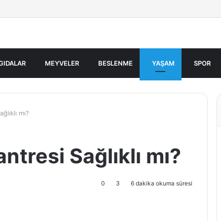
GIDALAR
MEYVELER
BESLENME
YAŞAM
SPOR
ğlıklı mı?
tresi Sağlıklı mı?
0
3
6 dakika okuma süresi