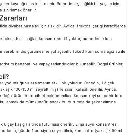
ker kaynağı olarak listelenir. Bu nedenle, sağlıklı bir yaşam için
 sınırlamak önerilir.
ararları
ikle diyabet hastaları için risklidir. Ayrıca, fruktoz içeriği karaciğerde
ve tokluk hissi sağlar. Konsantrede lif yoktur, bu nedenle kan
r verebilir, diş çürümesine yol açabilir. Tükettikten sonra ağız su ile
odyum benzoat) ve yapay tatlandırıcılar bulunabilir. Doğal ürünler
eli?
r yoğunluğunu azaltmanın etkili bir yoludur. Örneğin, 1 ölçek
aşık 100-150 ml seyreltilmiş) ile sınırlı kalmak önerilir. Ayrıca,
 doğal ürünleri tercih etmek önemlidir. Konsantreyi smoothie’lere,
ak kullanmak da mümkündür, ancak bu durumda da şeker alımına
ık 6 çay kaşığı) altında tutulması önerilir. Elma suyu konsantresi,
u nedenle, günde 1 porsiyon seyreltilmiş konsantre (yaklaşık 50 ml