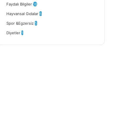
Faydalı Bilgiler
18
Hayvansal Gıdalar
6
Spor &Egzersiz
5
Diyetler
1