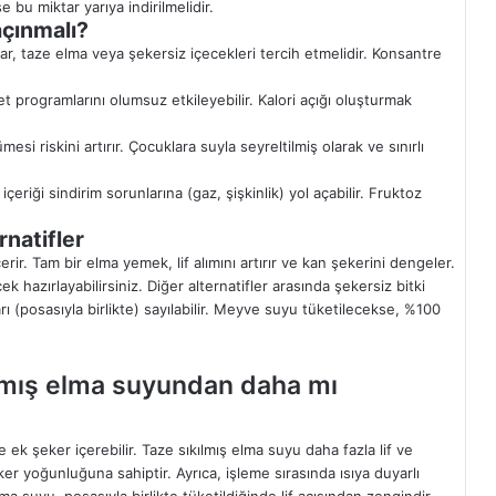
 bu miktar yarıya indirilmelidir.
çınmalı?
r, taze elma veya şekersiz içecekleri tercih etmelidir. Konsantre
t programlarını olumsuz etkileyebilir. Kalori açığı oluşturmak
si riskini artırır. Çocuklara suyla seyreltilmiş olarak ve sınırlı
çeriği sindirim sorunlarına (gaz, şişkinlik) yol açabilir. Fruktoz
rnatifler
rir. Tam bir elma yemek, lif alımını artırır ve kan şekerini dengeler.
 hazırlayabilirsiniz. Diğer alternatifler arasında şekersiz bitki
 (posasıyla birlikte) sayılabilir. Meyve suyu tüketilecekse, %100
ılmış elma suyundan daha mı
 ek şeker içerebilir. Taze sıkılmış elma suyu daha fazla lif ve
er yoğunluğuna sahiptir. Ayrıca, işleme sırasında ısıya duyarlı
ma suyu, posasıyla birlikte tüketildiğinde lif açısından zengindir,