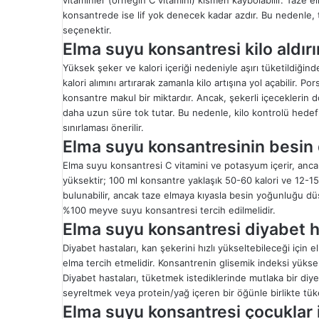
konsantrede ise lif yok denecek kadar azdır. Bu nedenle, ta
seçenektir.
Elma suyu konsantresi kilo aldırı
Yüksek şeker ve kalori içeriği nedeniyle aşırı tüketildiğinde
kalori alımını artırarak zamanla kilo artışına yol açabilir. 
konsantre makul bir miktardır. Ancak, şekerli içeceklerin 
daha uzun süre tok tutar. Bu nedenle, kilo kontrolü hedefl
sınırlaması önerilir.
Elma suyu konsantresinin besin 
Elma suyu konsantresi C vitamini ve potasyum içerir, ancak
yüksektir; 100 ml konsantre yaklaşık 50-60 kalori ve 12-15 
bulunabilir, ancak taze elmaya kıyasla besin yoğunluğu d
%100 meyve suyu konsantresi tercih edilmelidir.
Elma suyu konsantresi diyabet h
Diyabet hastaları, kan şekerini hızlı yükseltebileceği için 
elma tercih etmelidir. Konsantrenin glisemik indeksi yükse
Diyabet hastaları, tüketmek istediklerinde mutlaka bir diye
seyreltmek veya protein/yağ içeren bir öğünle birlikte tü
Elma suyu konsantresi çocuklar i