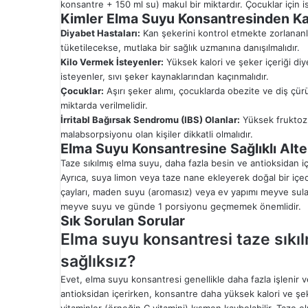
konsantre + 150 ml su) makul bir miktardır. Çocuklar için ise
Kimler Elma Suyu Konsantresinden Ka
Diyabet Hastaları:
Kan şekerini kontrol etmekte zorlananla
tüketilecekse, mutlaka bir sağlık uzmanına danışılmalıdır.
Kilo Vermek İsteyenler:
Yüksek kalori ve şeker içeriği diye
isteyenler, sıvı şeker kaynaklarından kaçınmalıdır.
Çocuklar:
Aşırı şeker alımı, çocuklarda obezite ve diş çürüme
miktarda verilmelidir.
İrritabl Bağırsak Sendromu (IBS) Olanlar:
Yüksek fruktoz i
malabsorpsiyonu olan kişiler dikkatli olmalıdır.
Elma Suyu Konsantresine Sağlıklı Alte
Taze sıkılmış elma suyu, daha fazla besin ve antioksidan içe
Ayrıca, suya limon veya taze nane ekleyerek doğal bir içecek
çayları, maden suyu (aromasız) veya ev yapımı meyve suları
meyve suyu ve günde 1 porsiyonu geçmemek önemlidir.
Sık Sorulan Sorular
Elma suyu konsantresi taze sık
sağlıksız?
Evet, elma suyu konsantresi genellikle daha fazla işlenir ve
antioksidan içerirken, konsantre daha yüksek kalori ve şek
vitaminler (örneğin C vitamini) kısmen kaybolabilir. Taze el