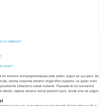
a mı sağlıksız?
?
rk nedir?
ir kısmının buharlaştırılmasıyla elde edilen yoğun bir şuruptur. Bu
Ancak, işleme sırasında elmanın doğal lifleri kaybolur ve şeker oranı
içeceklerde tatlandırıcı olarak kullanılır. Piyasada iki tür konsantre
l olanlar, sadece elmanın kendi şekerini içerir, ancak yine de yoğun
ri
sinleri içerse de, taze elmaya kıyasla önemli ölçüde daha az lif ve