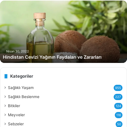
H
i
n
d
i
s
t
a
n
Nisan 30, 2022
Hindistan Cevizi Yağının Faydaları ve Zararları
C
e
v
i
Kategoriler
z
i
Sağlıklı Yaşam
955
Y
Sağlıklı Beslenme
227
a
ğ
Bitkiler
124
ı
Meyveler
116
n
ı
Sebzeler
50