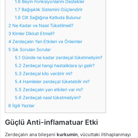
1.6
Beyin Fonksiyonlarını Destekler
1.7
Bağışıklık Sistemini Güçlendirir
1.8
Cilt Sağlığına Katkıda Bulunur
2
Ne Kadar ve Nasıl Tüketilmeli?
3
Kimler Dikkat Etmeli?
4
Zerdeçalın Yan Etkileri ve Önlemler
5
Sık Sorulan Sorular
5.1
Günde ne kadar zerdeçal tüketmeliyim?
5.2
Zerdeçal hangi hastalıklara iyi gelir?
5.3
Zerdeçal kilo verdirir mi?
5.4
Hamileler zerdeçal tüketebilir mi?
5.5
Zerdeçalın yan etkileri var mı?
5.6
Zerdeçalı nasıl tüketmeliyim?
6
İlgili Yazılar
Güçlü Anti-inflamatuar Etki
Zerdeçalın ana bileşeni
kurkumin
, vücuttaki iltihaplanmayı