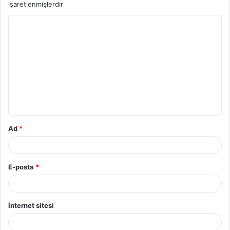
işaretlenmişlerdir
Y
o
r
u
m
*
Ad
*
E-posta
*
İnternet sitesi