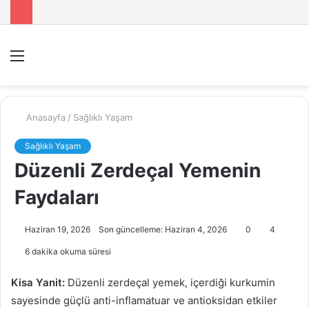
Menü
A
y
...
Anasayfa
/
Sağlıklı Yaşam
Sağlıklı Yaşam
Düzenli Zerdeçal Yemenin
Faydaları
Haziran 19, 2026
Son güncelleme: Haziran 4, 2026
0
4
6 dakika okuma süresi
Kisa Yanit:
Düzenli zerdeçal yemek, içerdiği kurkumin
sayesinde güçlü anti-inflamatuar ve antioksidan etkiler