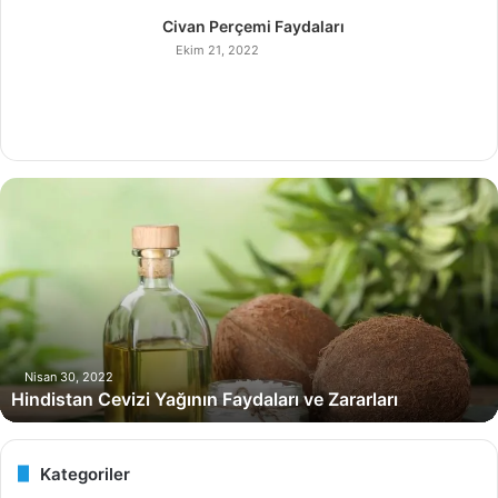
Civan Perçemi Faydaları
Ekim 21, 2022
H
i
n
d
i
s
t
a
n
Nisan 30, 2022
Hindistan Cevizi Yağının Faydaları ve Zararları
C
e
v
i
Kategoriler
z