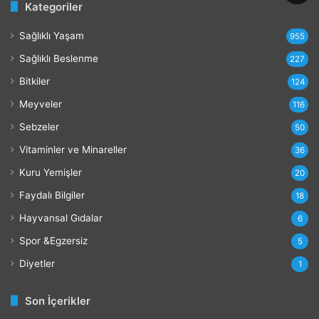
Kategoriler
r
a
Sağlıklı Yaşam
r
955
l
Sağlıklı Beslenme
227
a
r
Bitkiler
124
ı
Meyveler
116
Sebzeler
50
Vitaminler ve Minareller
36
Kuru Yemişler
20
Faydalı Bilgiler
18
Hayvansal Gıdalar
6
Spor &Egzersiz
5
Diyetler
1
Son İçerikler