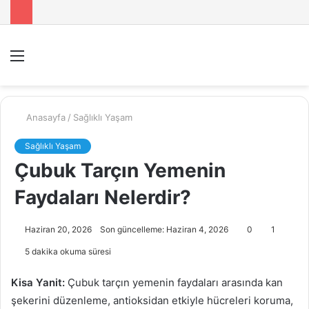
Menü
A
y
...
Anasayfa
/
Sağlıklı Yaşam
Sağlıklı Yaşam
Çubuk Tarçın Yemenin
Faydaları Nelerdir?
Haziran 20, 2026
Son güncelleme: Haziran 4, 2026
0
1
5 dakika okuma süresi
Kisa Yanit:
Çubuk tarçın yemenin faydaları arasında kan
şekerini düzenleme, antioksidan etkiyle hücreleri koruma,