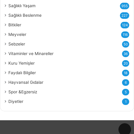
i
Sağlıklı Yaşam
955
Y
Sağlıklı Beslenme
227
a
ğ
Bitkiler
124
ı
Meyveler
116
n
ı
Sebzeler
50
n
Vitaminler ve Minareller
36
F
a
Kuru Yemişler
20
y
Faydalı Bilgiler
18
d
a
Hayvansal Gıdalar
6
l
Spor &Egzersiz
5
a
r
Diyetler
1
ı
v
e
Z
a