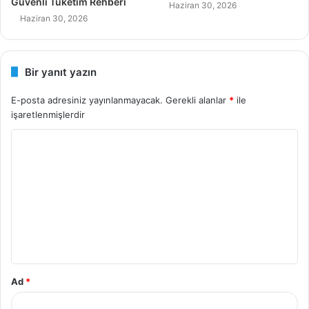
Güvenli Tüketim Rehberi
Haziran 30, 2026
Haziran 30, 2026
Bir yanıt yazın
E-posta adresiniz yayınlanmayacak.
Gerekli alanlar
*
ile
işaretlenmişlerdir
Y
o
r
u
m
*
Ad
*