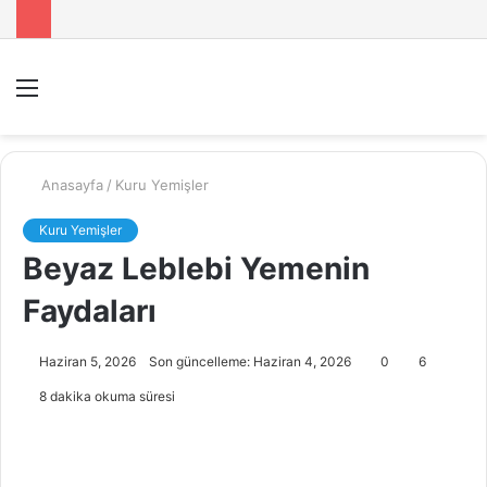
Menü
A
y
...
Anasayfa
/
Kuru Yemişler
Kuru Yemişler
Beyaz Leblebi Yemenin
Faydaları
Haziran 5, 2026
Son güncelleme: Haziran 4, 2026
0
6
8 dakika okuma süresi