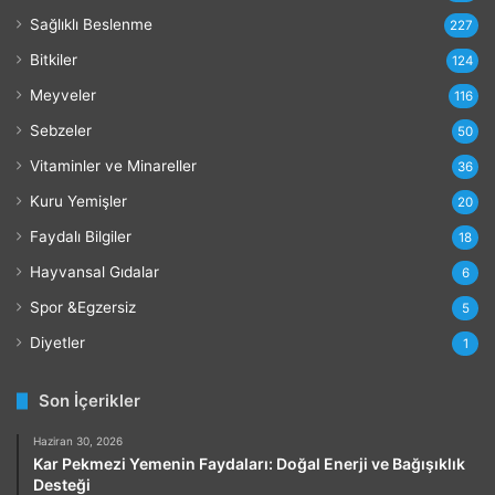
l
Sağlıklı Beslenme
227
a
r
Bitkiler
124
ı
Meyveler
116
Sebzeler
50
Vitaminler ve Minareller
36
Kuru Yemişler
20
Faydalı Bilgiler
18
Hayvansal Gıdalar
6
Spor &Egzersiz
5
Diyetler
1
Son İçerikler
Haziran 30, 2026
Kar Pekmezi Yemenin Faydaları: Doğal Enerji ve Bağışıklık
Desteği