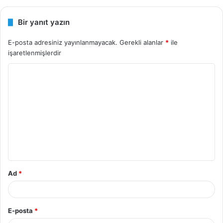
Bir yanıt yazın
E-posta adresiniz yayınlanmayacak.
Gerekli alanlar
*
ile
işaretlenmişlerdir
Y
o
r
u
m
*
Ad
*
E-posta
*