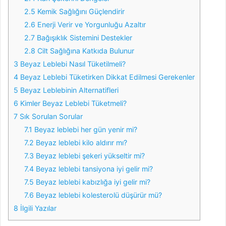
2.5
Kemik Sağlığını Güçlendirir
2.6
Enerji Verir ve Yorgunluğu Azaltır
2.7
Bağışıklık Sistemini Destekler
2.8
Cilt Sağlığına Katkıda Bulunur
3
Beyaz Leblebi Nasıl Tüketilmeli?
4
Beyaz Leblebi Tüketirken Dikkat Edilmesi Gerekenler
5
Beyaz Leblebinin Alternatifleri
6
Kimler Beyaz Leblebi Tüketmeli?
7
Sık Sorulan Sorular
7.1
Beyaz leblebi her gün yenir mi?
7.2
Beyaz leblebi kilo aldırır mı?
7.3
Beyaz leblebi şekeri yükseltir mi?
7.4
Beyaz leblebi tansiyona iyi gelir mi?
7.5
Beyaz leblebi kabızlığa iyi gelir mi?
7.6
Beyaz leblebi kolesterolü düşürür mü?
8
İlgili Yazılar