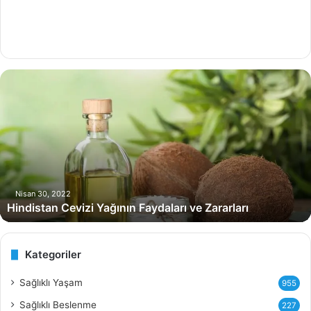
H
i
n
d
i
s
t
a
n
Nisan 30, 2022
Hindistan Cevizi Yağının Faydaları ve Zararları
C
e
v
i
Kategoriler
z
i
Sağlıklı Yaşam
955
Y
Sağlıklı Beslenme
227
a