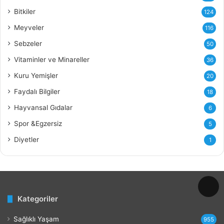
ğ
Bitkiler
124
ı
Meyveler
116
n
ı
Sebzeler
50
n
Vitaminler ve Minareller
36
F
a
Kuru Yemişler
20
y
Faydalı Bilgiler
18
d
a
Hayvansal Gıdalar
6
l
Spor &Egzersiz
5
a
r
Diyetler
1
ı
v
e
Z
a
Kategoriler
r
a
Sağlıklı Yaşam
r
955