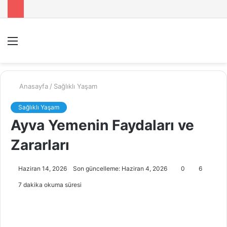
Menü
A
y
...
Anasayfa
/
Sağlıklı Yaşam
Sağlıklı Yaşam
Ayva Yemenin Faydaları ve
Zararları
Haziran 14, 2026
Son güncelleme: Haziran 4, 2026
0
6
7 dakika okuma süresi