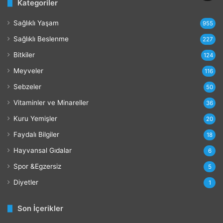
Kategoriler
r
a
Sağlıklı Yaşam
r
955
l
Sağlıklı Beslenme
227
a
r
Bitkiler
124
ı
Meyveler
116
Sebzeler
50
Vitaminler ve Minareller
36
Kuru Yemişler
20
Faydalı Bilgiler
18
Hayvansal Gıdalar
6
Spor &Egzersiz
5
Diyetler
1
Son İçerikler