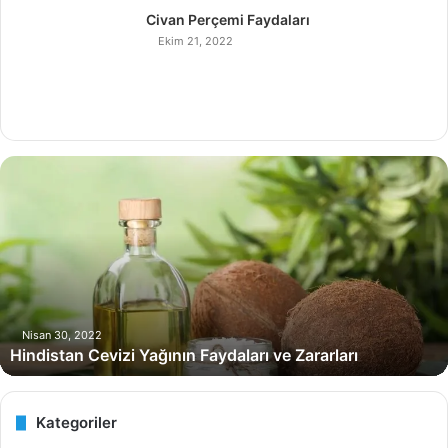
Civan Perçemi Faydaları
Ekim 21, 2022
H
i
n
d
i
s
t
a
n
Nisan 30, 2022
Hindistan Cevizi Yağının Faydaları ve Zararları
C
e
v
i
Kategoriler
z