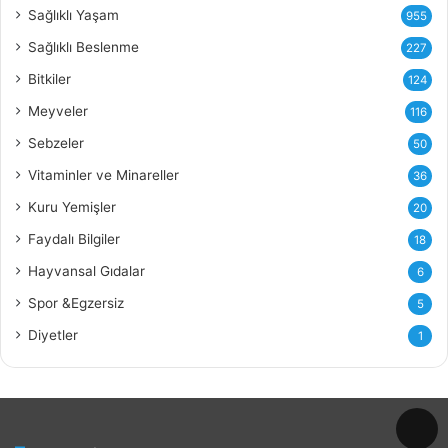
i
Sağlıklı Yaşam
955
Y
Sağlıklı Beslenme
227
a
ğ
Bitkiler
124
ı
Meyveler
116
n
ı
Sebzeler
50
n
Vitaminler ve Minareller
36
F
a
Kuru Yemişler
20
y
Faydalı Bilgiler
18
d
a
Hayvansal Gıdalar
6
l
Spor &Egzersiz
5
a
r
Diyetler
1
ı
v
e
Z
a