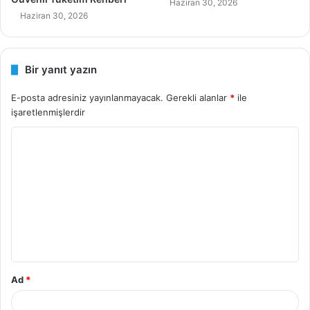
Haziran 30, 2026
Haziran 30, 2026
Bir yanıt yazın
E-posta adresiniz yayınlanmayacak.
Gerekli alanlar
*
ile
işaretlenmişlerdir
Y
o
r
u
m
*
Ad
*