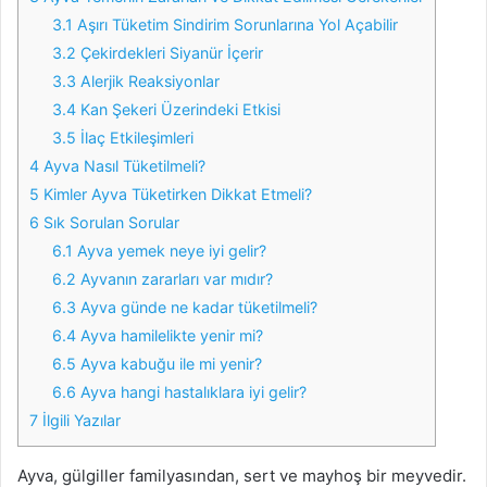
3.1
Aşırı Tüketim Sindirim Sorunlarına Yol Açabilir
3.2
Çekirdekleri Siyanür İçerir
3.3
Alerjik Reaksiyonlar
3.4
Kan Şekeri Üzerindeki Etkisi
3.5
İlaç Etkileşimleri
4
Ayva Nasıl Tüketilmeli?
5
Kimler Ayva Tüketirken Dikkat Etmeli?
6
Sık Sorulan Sorular
6.1
Ayva yemek neye iyi gelir?
6.2
Ayvanın zararları var mıdır?
6.3
Ayva günde ne kadar tüketilmeli?
6.4
Ayva hamilelikte yenir mi?
6.5
Ayva kabuğu ile mi yenir?
6.6
Ayva hangi hastalıklara iyi gelir?
7
İlgili Yazılar
Ayva, gülgiller familyasından, sert ve mayhoş bir meyvedir.