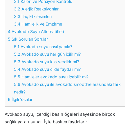
3.1
Kalori ve Porsiyon Kontrolü
3.2
Alerjik Reaksiyonlar
3.3
İlaç Etkileşimleri
3.4
Hamilelik ve Emzirme
4
Avokado Suyu Alternatifleri
5
Sık Sorulan Sorular
5.1
Avokado suyu nasıl yapılır?
5.2
Avokado suyu her gün içilir mi?
5.3
Avokado suyu kilo verdirir mi?
5.4
Avokado suyu cilde faydalı mı?
5.5
Hamileler avokado suyu içebilir mi?
5.6
Avokado suyu ile avokado smoothie arasındaki fark
nedir?
6
İlgili Yazılar
Avokado suyu, içerdiği besin öğeleri sayesinde birçok
sağlık yararı sunar. İşte başlıca faydaları: