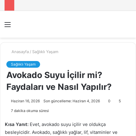
Menü
A
y
...
Anasayfa
/
Sağlıklı Yaşam
Sağlıklı Yaşam
Avokado Suyu İçilir mi?
Faydaları ve Nasıl Yapılır?
Haziran 16, 2026
Son güncelleme: Haziran 4, 2026
0
5
7 dakika okuma süresi
Kısa Yanıt:
Evet, avokado suyu içilir ve oldukça
besleyicidir. Avokado, sağlıklı yağlar, lif, vitaminler ve