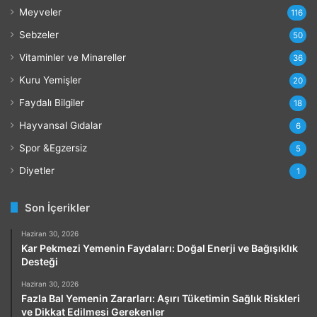
ı
Meyveler
116
Sebzeler
50
Vitaminler ve Minareller
36
Kuru Yemişler
20
Faydalı Bilgiler
18
Hayvansal Gıdalar
6
Spor &Egzersiz
5
Diyetler
1
Son İçerikler
Haziran 30, 2026
Kar Pekmezi Yemenin Faydaları: Doğal Enerji ve Bağışıklık
Desteği
Haziran 30, 2026
Fazla Bal Yemenin Zararları: Aşırı Tüketimin Sağlık Riskleri
ve Dikkat Edilmesi Gerekenler