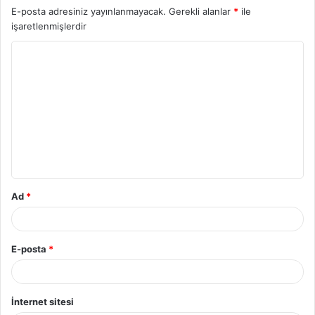
E-posta adresiniz yayınlanmayacak.
Gerekli alanlar
*
ile
işaretlenmişlerdir
Y
o
r
u
m
*
Ad
*
E-posta
*
İnternet sitesi