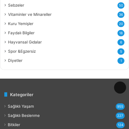
ı
Sebzeler
50
n
Vitaminler ve Minareller
36
F
a
Kuru Yemişler
20
y
Faydalı Bilgiler
18
d
a
Hayvansal Gıdalar
6
l
Spor &Egzersiz
5
a
r
Diyetler
1
ı
v
e
Z
a
Kategoriler
r
a
Sağlıklı Yaşam
r
955
l
Sağlıklı Beslenme
227
a
r
Bitkiler
124