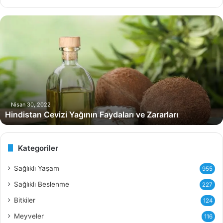
H
i
n
d
i
s
t
a
n
Nisan 30, 2022
Hindistan Cevizi Yağının Faydaları ve Zararları
C
e
v
i
Kategoriler
z
i
Sağlıklı Yaşam
955
Y
Sağlıklı Beslenme
227
a
ğ
Bitkiler
124
ı
Meyveler
116
n