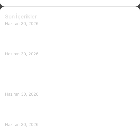
Son İçerikler
Haziran 30, 2026
Kar Pekmezi Yemenin Faydaları:
Doğal Enerji ve Bağışıklık Desteği
Haziran 30, 2026
Fazla Bal Yemenin Zararları: Aşırı
Tüketimin Sağlık Riskleri ve Dikkat
Edilmesi Gerekenler
Haziran 30, 2026
Bal Kabak Suyunun Faydaları:
Sağlığınıza Katkıları ve Kullanımı
Haziran 30, 2026
Bal Yemenin Saça Faydaları: