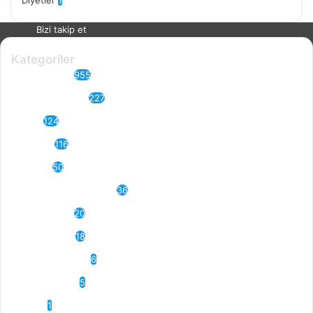
Diyetler
1
Bizi takip et
Kategoriler
Sağlıklı Yaşam
955
Sağlıklı Beslenme
227
Bitkiler
124
Meyveler
116
Sebzeler
50
Vitaminler ve Minareller
36
Kuru Yemişler
20
Faydalı Bilgiler
18
Hayvansal Gıdalar
6
Spor &Egzersiz
5
Diyetler
1