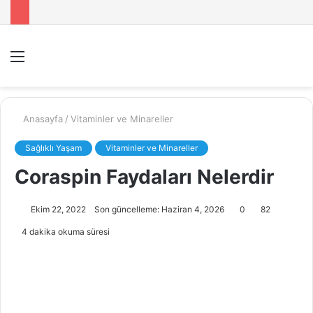
Menü
A
y
...
Anasayfa
/
Vitaminler ve Minareller
Sağlıklı Yaşam
Vitaminler ve Minareller
Coraspin Faydaları Nelerdir
Ekim 22, 2022
Son güncelleme: Haziran 4, 2026
0
82
4 dakika okuma süresi