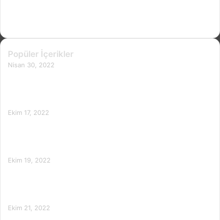
Tüketimle Saç Sağlığını Destekleme
Rehberi
Popüler İçerikler
Nisan 30, 2022
Hindistan Cevizi Yağının Faydaları ve
Zararları
Ekim 17, 2022
Hünnap-Jujube-Çin Hurması
Faydaları ve Zararları
Ekim 19, 2022
Avokado, Avokado Yağı Faydaları ve
Zararları
Ekim 21, 2022