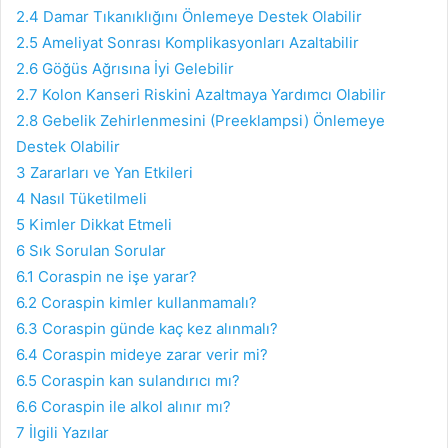
2.4
Damar Tıkanıklığını Önlemeye Destek Olabilir
2.5
Ameliyat Sonrası Komplikasyonları Azaltabilir
2.6
Göğüs Ağrısına İyi Gelebilir
2.7
Kolon Kanseri Riskini Azaltmaya Yardımcı Olabilir
2.8
Gebelik Zehirlenmesini (Preeklampsi) Önlemeye
Destek Olabilir
3
Zararları ve Yan Etkileri
4
Nasıl Tüketilmeli
5
Kimler Dikkat Etmeli
6
Sık Sorulan Sorular
6.1
Coraspin ne işe yarar?
6.2
Coraspin kimler kullanmamalı?
6.3
Coraspin günde kaç kez alınmalı?
6.4
Coraspin mideye zarar verir mi?
6.5
Coraspin kan sulandırıcı mı?
6.6
Coraspin ile alkol alınır mı?
7
İlgili Yazılar