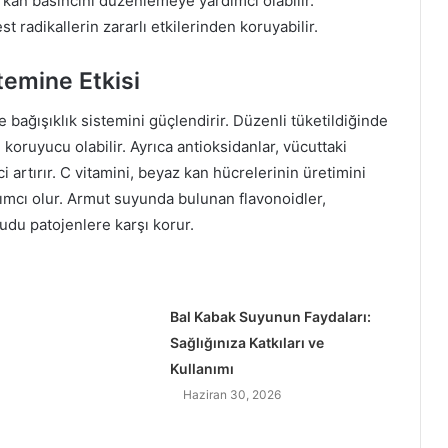
e kan basıncını düzenlemeye yardımcı olabilir.
 radikallerin zararlı etkilerinden koruyabilir.
temine Etkisi
 bağışıklık sistemini güçlendirir. Düzenli tüketildiğinde
 koruyucu olabilir. Ayrıca antioksidanlar, vücuttaki
ci artırır. C vitamini, beyaz kan hücrelerinin üretimini
mcı olur. Armut suyunda bulunan flavonoidler,
cudu patojenlere karşı korur.
Bal Kabak Suyunun Faydaları:
Sağlığınıza Katkıları ve
Kullanımı
Haziran 30, 2026