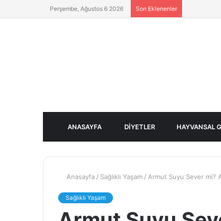
Perşembe, Ağustos 6 2026
Son Eklenenler
ANASAYFA
DIYETLER
HAYVANSAL G
Anasayfa
/
Sağlıklı Yaşam
/
Armut Suyu Sever mi? A
Sağlıklı Yaşam
Armut Suyu Sev