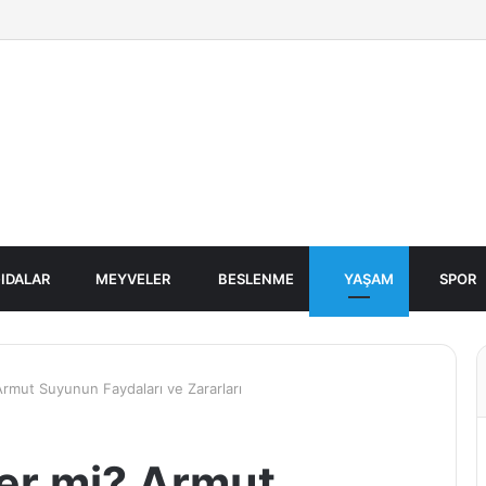
IDALAR
MEYVELER
BESLENME
YAŞAM
SPOR
rmut Suyunun Faydaları ve Zararları
er mi? Armut