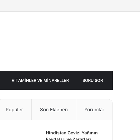
Facebook
Twitter
Rastgele
Makale
VITAMINLER VE MINARELLER
SORU SOR
Popüler
Son Eklenen
Yorumlar
Hindistan Cevizi Yağının
Faydaları ve Zararları