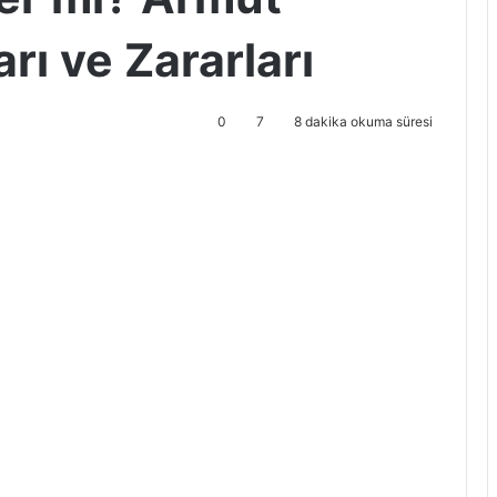
ı ve Zararları
0
7
8 dakika okuma süresi