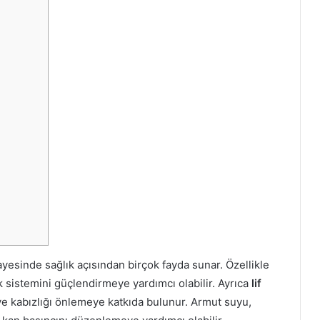
a
r
a
r
l
a
r
ı
ayesinde sağlık açısından birçok fayda sunar. Özellikle
 sistemini güçlendirmeye yardımcı olabilir. Ayrıca
lif
 ve kabızlığı önlemeye katkıda bulunur. Armut suyu,