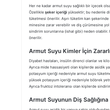
Her ne kadar armut suyu sağlıklı bir içecek olsa 
Özellikle
şeker içeriği
yüksektir; bu nedenle diy
tüketmesi önerilir. Aşırı tüketim kan şekerinde 
minesine zarar verebilir ve diş çürümesine yol 
sindirim sorunlarına (ishal gibi) neden olabili
önerilir.
Armut Suyu Kimler İçin Zararlı
Diyabet hastaları, insülin direnci olanlar ve ki
Ayrıca mide hassasiyeti olan kişilerde asidik y
potasyum içeriği nedeniyle armut suyu tüketme
yüksek potasyum içeriği nedeniyle böbrek yetme
Ayrıca fruktoz intoleransı olan kişilerde sindiri
Armut Suyunun Diş Sağlığına E
Armut suyu asidik bir yapıya sahip olduğundan,