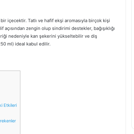
i
z
i
ir içecektir. Tatlı ve hafif ekşi aromasıyla birçok kişi
a
lif açısından zengin olup sindirimi destekler, bağışıklığı
ğ
eriği nedeniyle kan şekerini yükseltebilir ve diş
ı
0 ml) ideal kabul edilir.
n
ı
n
F
a
y
d
a
l
a
 Etkileri
r
ı
v
rekenler
e
Z