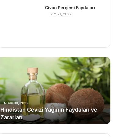
Civan Perçemi Faydaları
Ekim 21, 2022
H
Nisan 30, 2022
Hindistan Cevizi Yağının Faydaları ve
Zararları
C