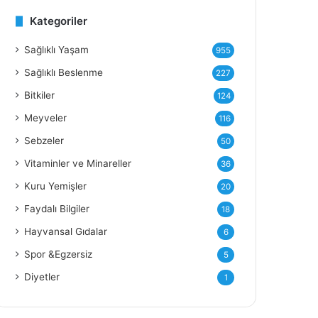
Kategoriler
Y
Sağlıklı Yaşam
955
Sağlıklı Beslenme
227
Bitkiler
124
Meyveler
116
Sebzeler
50
Vitaminler ve Minareller
36
Kuru Yemişler
20
Faydalı Bilgiler
18
Hayvansal Gıdalar
6
Spor &Egzersiz
5
Diyetler
1